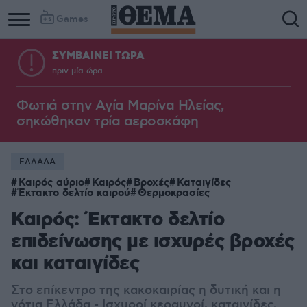
Games
ΣΥΜΒΑΙΝΕΙ ΤΩΡΑ
πριν μία ώρα
Φωτιά στην Aγία Μαρίνα Ηλείας,
σηκώθηκαν τρία αεροσκάφη
ΕΛΛΑΔΑ
Καιρός αύριο
Καιρός
Βροχές
Καταιγίδες
Έκτακτο δελτίο καιρού
Θερμοκρασίες
Καιρός: Έκτακτο δελτίο
επιδείνωσης με ισχυρές βροχές
και καταιγίδες
Στο επίκεντρο της κακοκαιρίας η δυτική και η
νότια Ελλάδα - Ισχυροί κεραυνοί, καταιγίδες,