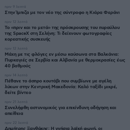
πριν 9 λεπτά
Στην Ίμπιζα με τον νέο της σύντροφο η Κιάρα Φεράνι
πριν 12 λεπτά
Το «πριν και το μετά» της πρόσκρουσης του πυραύλου
της SpaceX στη Σελήνη: Τι δείχνουν φωτογραφίες
κορεατικής συσκευής
πριν 12 λεπτά
Μάχη με τις φλόγες εν μέσω καύσωνα στα Βαλκάνια:
Πυρκαγιές σε Σερβία και Αλβανία με θερμοκρασίες έως
40 βαθμούς
πριν 14 λεπτά
Πέθανε το άσπρο κουτάβι που συμβίωνε με αγέλη
λύκων στην Κεντρική Μακεδονία: Καλό ταξίδι μικρέ,
δείτε βίντεο
πριν 21 λεπτά
Συνελήφθη αστυνομικός για επικίνδυνη οδήγηση και
απείθεια
πριν 22 λεπτά
Δημήτρης Ξανθάκης: Η γνήσια λαϊκή φωνή, οι