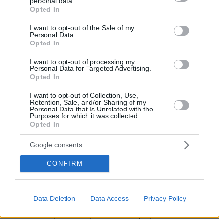
personal data.
grant or deny consent to Google and its third-party tags to
Opted In
δημιουργηθεί ο αυστηρός καιρός,εφιστά ο
use your data for below specified purposes in below Google
Κλέαρχος Μαρουσάκης στην προσωπική του
consent section.
I want to opt-out of the Sale of my
Personal Data.
σελίδα στο facebook.
Opted In
Ο καιρός με μια ματιά
I want to opt-out of processing my
Personal Data for Targeted Advertising.
Opted In
-Νεφώσεις με τοπικές βροχές στα δυτικά
I want to opt-out of Collection, Use,
κεντρικά και βόρεια που από το απόγευμα θα
Retention, Sale, and/or Sharing of my
Personal Data that Is Unrelated with the
ενταθούν και το βράδυ θα είναι τοπικά ισχυρές
Purposes for which it was collected.
Opted In
θερμοκρασία
-Η
έως τους 23 με 26 βαθμούς
Google consents
Κελσίου
CONFIRM
-Οι θα φτάνουν τα 4 με 6 και τοπικά στα
Δωδεκάνησα 6 με 7 μποφόρ
Data Deletion
Data Access
Privacy Policy
Στα δυτικά, τα κεντρικά και τα βόρεια