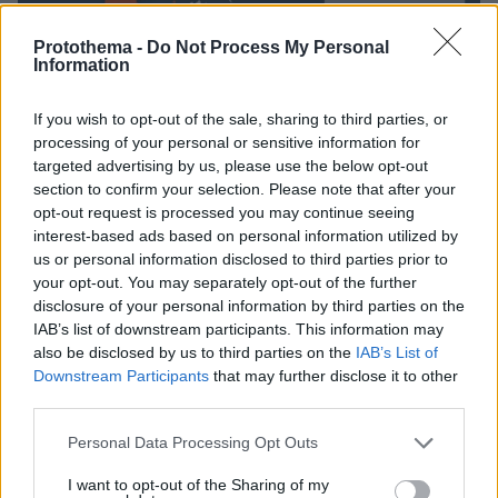
Protothema -
Do Not Process My Personal
Information
If you wish to opt-out of the sale, sharing to third parties, or
processing of your personal or sensitive information for
targeted advertising by us, please use the below opt-out
Θαλάσσιες - παραθαλάσσιες γεωγραφικές
section to confirm your selection. Please note that after your
εκτάσεις εμφανίζουν τον υψηλότερο κίνδυνο
opt-out request is processed you may continue seeing
πλημμυρικά επεισόδια
για
.
Η τελευταία
interest-based ads based on personal information utilized by
us or personal information disclosed to third parties prior to
επισήμανση αφορά τα δυτικά και νότια
your opt-out. You may separately opt-out of the further
θαλάσσια τμήματα μιας και στο μεγαλύτερο
disclosure of your personal information by third parties on the
τμήμα του Αιγαίου θα επικρατήσει θυελλώδης
IAB’s list of downstream participants. This information may
βοριάς που θα "μπλοκάρει" την αστάθεια.
also be disclosed by us to third parties on the
IAB’s List of
Downstream Participants
that may further disclose it to other
third parties.
Προσοχή το Σάββατο και στην Εύβοια σε
περιοχές που βρίσκονται κοντά σε βουνά μιας
Please note that this website/app uses one or more Google
Personal Data Processing Opt Outs
services and may gather and store information including but
και καθώς θα αλληλεπιδρά ο βοριάς με την
not limited to your visit or usage behaviour. You may click to
I want to opt-out of the Sharing of my
τοπογραφία είναι δυνατόν τοπικά να