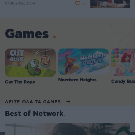
33
07.08.2026, 21:54
Games
Northern Heights
Candy Bub
Cut The Rope
ΔΕΙΤΕ ΟΛΑ ΤΑ GAMES
Best of Network