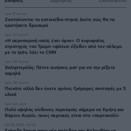
Ειδήσεις
Δημοφιλή
Σχολιασμένα
πριν 8 λεπτά
Ζεσταίνονται τα κατοικίδια πτηνά; Δείτε πώς θα τα
κρατήσετε δροσερά
πριν 27 λεπτά
«Η αεροπορική ισχύς έχει όρια»: Ο κορυφαίος
στρατηγός του Τραμπ «ψάχνει έξοδο» από τον πόλεμο
με το Ιράν, λέει το CNN
πριν 38 λεπτά
Χοληστερόλη: Πέντε κινήσεις ματ για να την ρίξετε
χαμηλά
πριν 38 λεπτά
Πεινάτε αλλά δεν έχετε χρόνο; Γρήγορες συνταγές με 5
υλικά
πριν μία ώρα
Πολύ υψηλός κίνδυνος πυρκαγιάς σήμερα σε Κρήτη και
Βόρειο Αιγαίο, ποιες περιοχές είναι στο «πορτοκαλί»
08.08.2026, 06:02
Στήριξη Τραμπ στον νέο πρόεδρο της Κολομβίας με