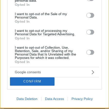
personal data.
07.08.2026, 22:54
grant or deny consent to Google and its third-party tags to
Opted In
Ο «Δράκος» του Λονδίνου: 40χρονος με
use your data for below specified purposes in below Google
προβλήματα όρασης σκότωνε και βίαζε γυναίκες,
consent section.
I want to opt-out of the Sale of my
η αστυνομία τον είχε συλλάβει και τον άφησε
Personal Data.
Opted In
ελεύθερο
I want to opt-out of processing my
Personal Data for Targeted Advertising.
Opted In
I want to opt-out of Collection, Use,
Retention, Sale, and/or Sharing of my
Personal Data that Is Unrelated with the
Purposes for which it was collected.
Opted In
Google consents
CONFIRM
Data Deletion
Data Access
Privacy Policy