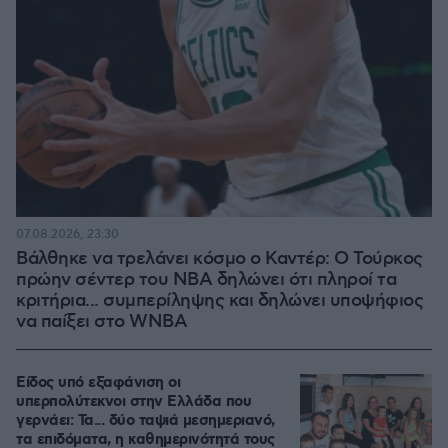
07.08.2026, 23:30
Βάλθηκε να τρελάνει κόσμο ο Καντέρ: Ο Τούρκος
πρώην σέντερ του NBA δηλώνει ότι πληροί τα
κριτήρια... συμπερίληψης και δηλώνει υποψήφιος
να παίξει στο WNBA
Είδος υπό εξαφάνιση οι
υπερπολύτεκνοι στην Ελλάδα που
γερνάει: Τα... δύο ταψιά μεσημεριανό,
τα επιδόματα, η καθημερινότητά τους