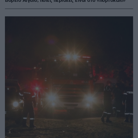
Βόρειο Αιγαίο, ποιες περιοχές είναι στο «πορτοκαλί»