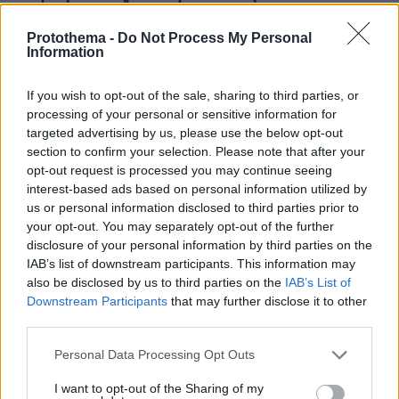
πριν 19 λεπτά
Protothema -
Do Not Process My Personal
Χιροσίμα 6 Αυγούστου 1945: Όταν το «Μικρό Αγόρι»
Information
σκότωσε 80.000 ανθρώπους
πριν 24 λεπτά
If you wish to opt-out of the sale, sharing to third parties, or
Συνεδριάζει υπό τον Μητσοτάκη η Κυβερνητική
processing of your personal or sensitive information for
Επιτροπή Βιομηχανίας, στο τραπέζι η επόμενη φάση της
targeted advertising by us, please use the below opt-out
παραγωγικής στρατηγικής
section to confirm your selection. Please note that after your
opt-out request is processed you may continue seeing
πριν 26 λεπτά
4 μύθοι για τη συμπεριφορά του σκύλου που θα σας
interest-based ads based on personal information utilized by
εκπλήξουν
us or personal information disclosed to third parties prior to
your opt-out. You may separately opt-out of the further
πριν 30 λεπτά
disclosure of your personal information by third parties on the
Το Ιράν πετά το μπαλάκι στις ΗΠΑ για το Ορμούζ: Το
IAB’s list of downstream participants. This information may
άνοιγμα θα εξαρτηθεί από εκείνους, λέει η Τεχεράνη
also be disclosed by us to third parties on the
IAB’s List of
μετά τη συμφωνία με το Ομάν
Downstream Participants
that may further disclose it to other
πριν 33 λεπτά
third parties.
O Τραμπ ξεκίνησε τις επιθέσεις κατά του Αμπντούλ Ελ
Σαγέντ που κέρδισε το χρίσμα των Δημοκρατικών στο
Please note that this website/app uses one or more Google
Personal Data Processing Opt Outs
Μίσιγκαν: Λέει μαλ@@@ες, μισεί τους Εβραίους
services and may gather and store information including but
not limited to your visit or usage behaviour. You may click to
I want to opt-out of the Sharing of my
πριν 33 λεπτά