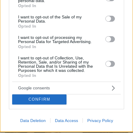
personal data.
grant or deny consent to Google and its third-party tags to
Εύα Οικονόμου - Βαμβακά: Παραμύθια επί σκηνής
Opted In
use your data for below specified purposes in below Google
consent section.
I want to opt-out of the Sale of my
Personal Data.
ΔΕΙΤΕ ΟΛΕΣ ΤΙΣ ΕΙΔΗΣΕΙΣ
Opted In
I want to opt-out of processing my
Personal Data for Targeted Advertising.
Opted In
ΤΑ ΠΙΟ ΔΗΜΟΦΙΛΗ
I want to opt-out of Collection, Use,
Retention, Sale, and/or Sharing of my
Personal Data that Is Unrelated with the
Purposes for which it was collected.
Opted In
Google consents
CONFIRM
Data Deletion
Data Access
Privacy Policy