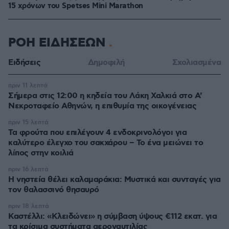
15 χρόνων του Spetses Mini Marathon
ΡΟΗ ΕΙΔΗΣΕΩΝ
Ειδήσεις
Δημοφιλή
Σχολιασμένα
πριν 11 λεπτά
Σήμερα στις 12:00 η κηδεία του Λάκη Χαλκιά στο Α'
Νεκροταφείο Αθηνών, η επιθυμία της οικογένειας
πριν 15 λεπτά
Τα φρούτα που επιλέγουν 4 ενδοκρινολόγοι για
καλύτερο έλεγχο του σακχάρου – Το ένα μειώνει το
λίπος στην κοιλιά
πριν 16 λεπτά
Η νηστεία θέλει καλαμαράκια: Μυστικά και συνταγές για
τον θαλασσινό θησαυρό
πριν 18 λεπτά
Καστέλλι: «Κλειδώνει» η σύμβαση ύψους €112 εκατ. για
τα κρίσιμα συστήματα αεροναυτιλίας