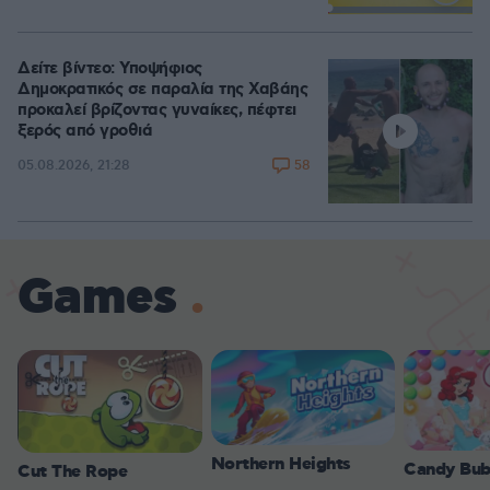
Loaded
:
100.00%
Δείτε βίντεο: Υποψήφιος
Δημοκρατικός σε παραλία της Χαβάης
προκαλεί βρίζοντας γυναίκες, πέφτει
ξερός από γροθιά
58
05.08.2026, 21:28
Games
Northern Heights
Candy Bub
Cut The Rope