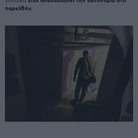
είχε απασχολήσει την αστυνομία στο
γυναίκα
παρελθόν.