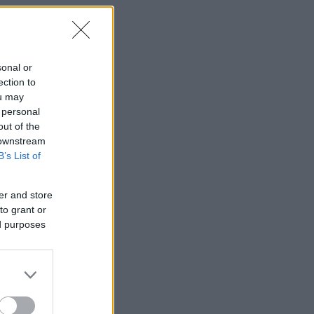
sonal or
ection to
ou may
 personal
out of the
 downstream
B’s List of
er and store
to grant or
ed purposes