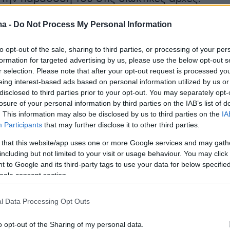
ος από την δολοφονία της 17χρονης κόρης
ma -
Do Not Process My Personal Information
ιστέρι είναι ο πατέρας της Νικολέττας, ο
φερε όσα του είπε η άλλη κόρη του.
to opt-out of the sale, sharing to third parties, or processing of your per
formation for targeted advertising by us, please use the below opt-out s
r selection. Please note that after your opt-out request is processed y
eing interest-based ads based on personal information utilized by us or
disclosed to third parties prior to your opt-out. You may separately opt-
losure of your personal information by third parties on the IAB’s list of
. This information may also be disclosed by us to third parties on the
IA
Participants
that may further disclose it to other third parties.
 that this website/app uses one or more Google services and may gath
including but not limited to your visit or usage behaviour. You may click 
 to Google and its third-party tags to use your data for below specifi
ogle consent section.
l Data Processing Opt Outs
o opt-out of the Sharing of my personal data.