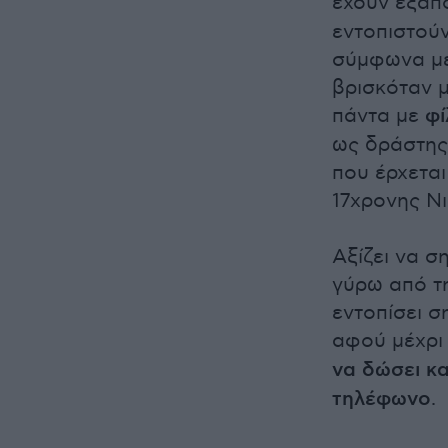
έχουν εξαπ
εντοπιστούν
σύμφωνα με
βρισκόταν μ
πάντα με
φί
ως δράστης,
που έρχεται
17χρονης Νι
Αξίζει να σ
γύρω από τ
εντοπίσει σ
αφού μέχρι
να δώσει κα
τηλέφωνο
.