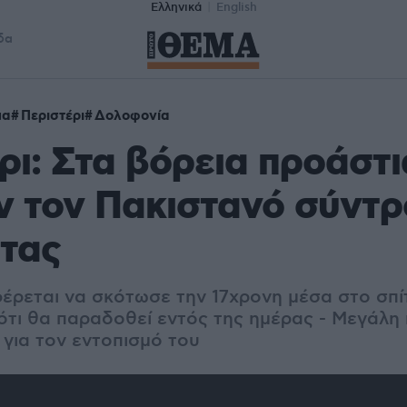
Ελληνικά
English
δα
μα
Περιστέρι
Δολοφονία
ρι: Στα βόρεια προάστι
ν τον Πακιστανό σύντρ
ττας
έρεται να σκότωσε την 17χρονη μέσα στο σπίτ
 ότι θα παραδοθεί εντός της ημέρας - Μεγάλη
 για τον εντοπισμό του