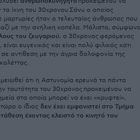
ολύσει
ανθρωποκυνηγητό
προκειμένου να
 τα ίχνη του
30χρονου
Σάνυ ο οποίος
 μαρτυρίες ήταν ο τελευταίος άνθρωπος που
αζί με την ανήλικη κοπέλα. Μάλιστα, σύμφων
λους του ζευγαριού
, ο
30χρονος
φερόμενος
 είναι ευγενικός και είναι πολύ φιλικός κάτι
 σε αντίθεση με την άγρια δολοφονία της
κολέττας.
ημειωθεί ότι η Αστυνομία ερευνά τα πάντα
ην ταυτότητα του
30χρονος
προκειμένου να
ημεία στα οποία μπορεί να έχει «κρυφτεί»,
 τώρα ο ίδιος
δεν έχει εμφανιστεί στο Τμήμα
τάθεση έχοντας κλειστό το κινητό του