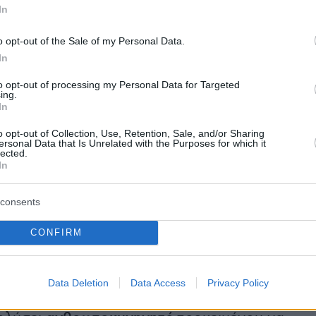
In
σπαραγμός για τον μαρτυρικό θάνατο της
o opt-out of the Sale of my Personal Data.
In
to opt-out of processing my Personal Data for Targeted
ing.
In
σαμε τη Νικολέττα, τη σκότωσε ο Σάνυ
», του
o opt-out of Collection, Use, Retention, Sale, and/or Sharing
μήνυμα η κόρη του, μεταφέροντάς του την
ersonal Data that Is Unrelated with the Purposes for which it
lected.
δηση. Σύμφωνα με πληροφορίες φίλων της
In
οπέλας, ο
30χρονος
Σάνυ
διατηρούσε σχέση μ
7χρονη μαθήτρια τους τελευταίους 10 μήνες
consents
ταξύ τους
έδειχναν όμορφα
.
CONFIRM
τους φίλους τους δεν περίμενε ότι η 17χρονη
βρισκόταν νεκρή στο δωμάτιό τη
ς
, ξαπλωμέν
Data Deletion
Data Access
Privacy Policy
 της και φορώντας της πιτζάμες της. Οι Αρχές