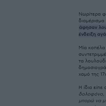
Νωρίτερα φί
διαμέρισμα
άφησαν λου
ένδειξη αγ
Μία κοπέλα
συντετριμμέ
τα λουλούδι
δημοσιογρά
χαμό της 17
Η ίδια είπε
δολοφόνο, 
μπορώ να μ