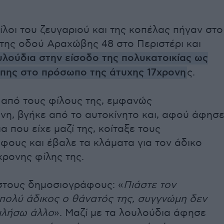
λοι του ζευγαριού και της κοπέλας πήγαν στο
 της οδού Αραχώβης 48 στο Περιστέρι και
λούδια στην είσοδο της πολυκατοικίας ως
άπης στο πρόσωπο της άτυχης 17χρονη
ς.
 από τους φίλους της, εμφανώς
νη, βγήκε από το αυτοκίνητο και, αφού άφησ
α που είχε μαζί της, κοίταξε τους
φους και έβαλε τα κλάματα για τον άδικο
χρονης φίλης της.
 στους δημοσιογράφους: «
Πιάστε τον
πολύ άδικος ο θάνατός της, συγγνώμη δεν
ιλήσω άλλο
». Μαζί με τα λουλούδια άφησε