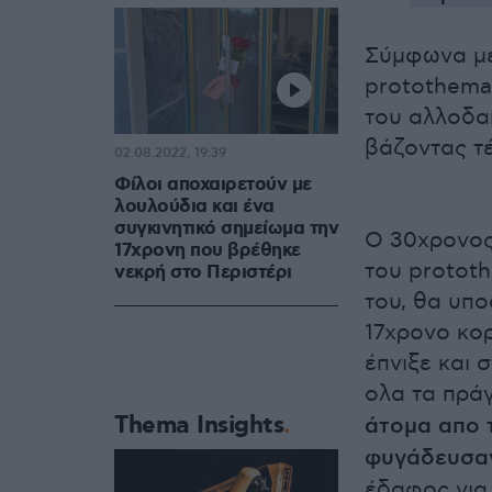
Σύμφωνα με
protothema
του αλλοδα
βάζοντας τέ
02.08.2022, 19:39
Φίλοι αποχαιρετούν με
λουλούδια και ένα
συγκινητικό σημείωμα την
Ο 30χρονος
17χρονη που βρέθηκε
του prototh
νεκρή στο Περιστέρι
του, θα υπο
17χρονο κορ
έπνιξε και 
ολα τα πρά
Thema Insights
άτομα απο τ
φυγάδευσαν
έδαφος για 