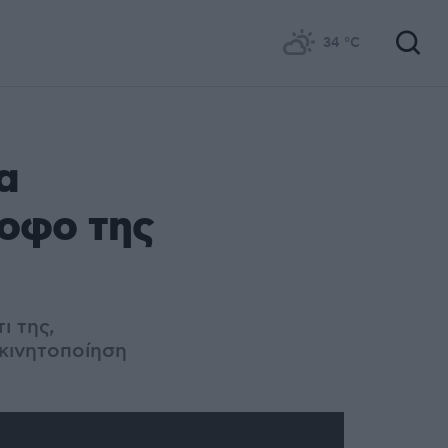
34
°C
α
οφο της
ι της,
 κινητοποίηση