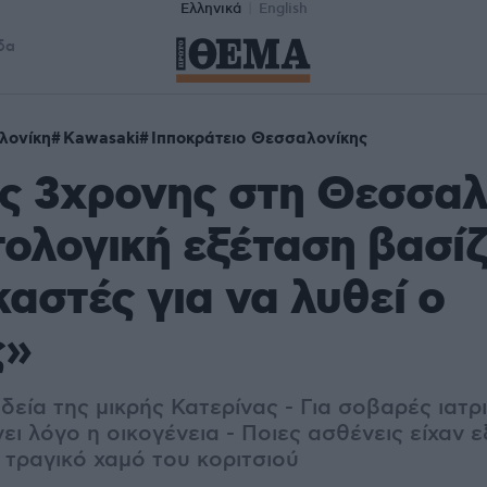
Ελληνικά
English
δα
λονίκη
Kawasaki
Ιπποκράτειο Θεσσαλονίκης
ς 3χρονης στη Θεσσαλ
τολογική εξέταση βασίζ
καστές για να λυθεί ο
ς»
εία της μικρής Κατερίνας - Για σοβαρές ιατρ
ει λόγο η οικογένεια - Ποιες ασθένεις είχαν ε
ν τραγικό χαμό του κοριτσιού