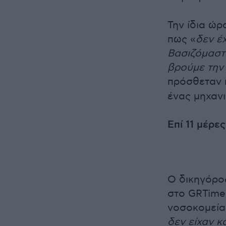
Την ίδια ώ
πως «
δεν έ
Βασιζόμαστ
βρούμε την 
πρόσθεταν π
ένας μηχαν
Επί 11 μέρε
Ο δικηγόρος
στο GRTimes
νοσοκομεία 
δεν είχαν κ