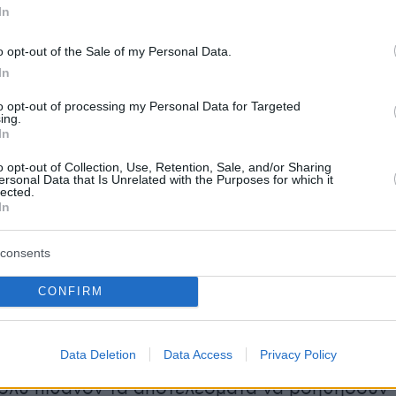
In
er(40599w16ki4e70hs, v-cjqzlwehioc1)
o opt-out of the Sale of my Personal Data.
In
to opt-out of processing my Personal Data for Targeted
ing.
In
α τα εργαστηριακά αποτελέσματα
o opt-out of Collection, Use, Retention, Sale, and/or Sharing
ersonal Data that Is Unrelated with the Purposes for which it
lected.
In
 την τεχνική σύμβουλο της οικογένειας
ποστολίδου
, η οποία έως και σήμερα δεν έχει
consents
ατρικό φάκελου του παιδιού από το
 από την νεκροτομή που έγινε δεν
CONFIRM
 κάποια σαφής αιτία θανάτου. Προκειμένου ν
 στην υπόθεση, έχουν ληφθεί δείγματα για
Data Deletion
Data Access
Privacy Policy
, βιοχημικές και τοξικολογικές εξετάσεις και
πολύ πιθανόν τα αποτελέσματα να βοηθήσουν