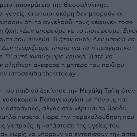
μείο
Ιπποκράτειο
της Θεσσαλονίκης,
ι γονείς, οι οποίοι ακόμη δεν μπορούν να
οιήσουν ότι το αγγελούδι τους «έφυγε» τόσο
η ζωή.
«Δεν μπορούμε να το πιστέψουμε. Είναι
υτό που συνέβη. Τι ήταν αυτό; Δεν μπορώ να
 Δεν γνωρίζουμε τίποτα για το τι πραγματικά
α. Γι’ αυτό κινηθήκαμε νομικά, ώστε να
ν αλήθεια»
ανέφερε η μητέρα του παιδιού
ην ιστοσελίδα thesstoday.
α του παιδιού ξεκίνησε την
Μεγάλη Τρίτη
όταν
ο
νοσοκομείο Παπαγεωργίου
με πόνους και
ν αστράγαλο, άλγος στο χέρι και το βράδυ
αμηλό πυρετό. Παρά την παρακολούθηση που
υς γιατρούς, η κατάσταση της υγείας του
αν χωρίς να μπορούν να εντοπίσουν την αιτία.