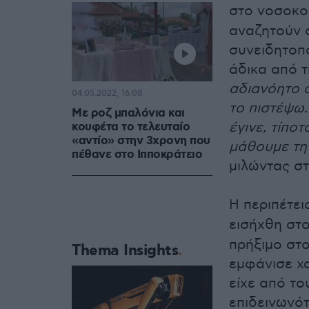
στο νοσοκο
αναζητούν ο
συνειδητοπ
άδικα από τ
αδιανόητο α
04.05.2022, 16:08
το πιστέψω.
Με ροζ μπαλόνια και
έγινε, τίποτ
κουφέτα το τελευταίο
«αντίο» στην 3χρονη που
μάθουμε τη
πέθανε στο Ιπποκράτειο
μιλώντας στ
Η περιπέτει
εισήχθη στ
πρήξιμο στο
Thema Insights
εμφάνισε χ
είχε από το
επιδεινωνότ