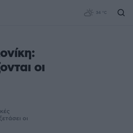
34
°C
ονίκη:
ονται οι
ικές
ξετάσει οι