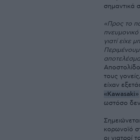
σημαντικά 
«Προς το πα
πνευμονικό
γιατί είχε 
Περιμένουμ
αποτελέσμα
Αποστολίδο
τους γονείς
είχαν εξετά
«Kawasaki»
ωστόσο δεν
Σημειώνεται
κορωνοϊό στ
οι γιατροί 