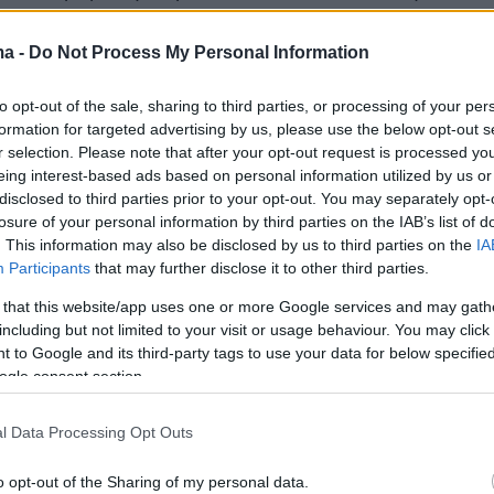
 πληροφορίες, όταν οι ορθοπεδικοί που
 παιδί δεν εντόπισαν κάποιο πρόβλημα, έγινε
ma -
Do Not Process My Personal Information
ο νοσοκομείο για να διερευνηθεί η
to opt-out of the sale, sharing to third parties, or processing of your per
του από τους παιδιάτρους.
formation for targeted advertising by us, please use the below opt-out s
r selection. Please note that after your opt-out request is processed y
eing interest-based ads based on personal information utilized by us or
disclosed to third parties prior to your opt-out. You may separately opt-
χεδόν δύο εβδομάδες νοσηλείας στο
losure of your personal information by third parties on the IAB’s list of
ίου», το τριών ετών κορίτσι
μεταφέρθηκε
. This information may also be disclosed by us to third parties on the
IA
μένο
στο
«Ιπποκράτειο»
και παρά τις
Participants
that may further disclose it to other third parties.
προσπάθειες των γιατρών, κατέληξε. «Εισήχθη
 that this website/app uses one or more Google services and may gath
α Εντατικής Θεραπείας και σε δύο ώρες
including but not limited to your visit or usage behaviour. You may click 
 to Google and its third-party tags to use your data for below specifi
ε αιτία θανάτου την ανακοπή", ανέφερε στο
ogle consent section.
.gr, ο πρόεδρος του Σωματείου Εργαζομένων
τειου,
Γιώργος Δόντσιος
.
l Data Processing Opt Outs
o opt-out of the Sharing of my personal data.