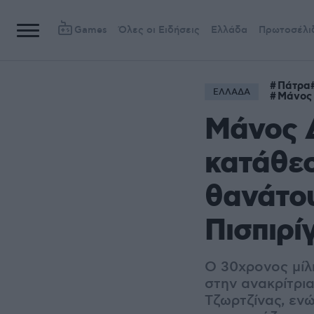
Games
Όλες οι Ειδήσεις
Ελλάδα
Πρωτοσέλι
Πάτρα
ΕΛΛΑΔΑ
Μάνος
Μάνος 
κατάθεσή
θανάτου
Πισπιρί
Ο 30χρονος μίλ
στην ανακρίτρια
Τζωρτζίνας, ενώ