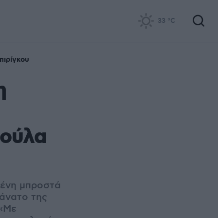
33
°C
πιρίγκου
η
Ρούλα
μένη μπροστά
θάνατο της
 «Με