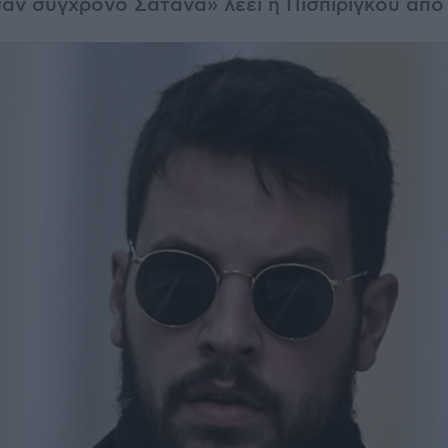
αν σύγχρονο Σατανά» λέει η Πισπιρίγκου από