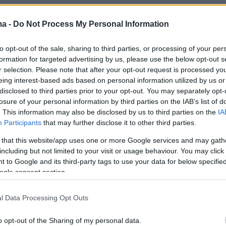
σκαλάκης στην κατάθεσή του μίλησε και για
τη
της Τζωρτζίνας και τις
αντιφάσεις των
ma -
Do Not Process My Personal Information
πως είπε, επέμενε ο ίδιος και ο κ. Ηλιάδης να
to opt-out of the sale, sharing to third parties, or processing of your per
ί ο απινιδωτής, καθώς ο καρδιολόγος του
formation for targeted advertising by us, please use the below opt-out s
εωρούσε ότι η 9χρονη δεν αντιμετώπιζε
r selection. Please note that after your opt-out request is processed y
κό πρόβλημα.
eing interest-based ads based on personal information utilized by us or
disclosed to third parties prior to your opt-out. You may separately opt-
losure of your personal information by third parties on the IAB’s list of
ετάσεις στο Ωνάσειο ο κ. Παπαγιάννης μας
. This information may also be disclosed by us to third parties on the
IA
ότι δεν θεώρησε απαραίτητο να τοποθετηθεί
Participants
that may further disclose it to other third parties.
πινιδωτής – βηματοδότης, γιατί πίστευε ότι τα
 that this website/app uses one or more Google services and may gath
νακοπής ήταν πνευμονολογικά ή νευρολογικά.
including but not limited to your visit or usage behaviour. You may click 
 to Google and its third-party tags to use your data for below specifi
ά ο κ. Ηλιάδης, επέμενε να μην φύγουμε από
ogle consent section.
να τον βάλουμε. Αυτή η στιγμή ήταν τραγική,
η μία μεριά ο κ. Ηλιάδης ζητούσε επίμονα να
l Data Processing Opt Outs
 απινιδωτής – βηματοδότης και μας έλεγε να
από το Ωνάσειο και από την άλλη ο κ.
o opt-out of the Sharing of my personal data.