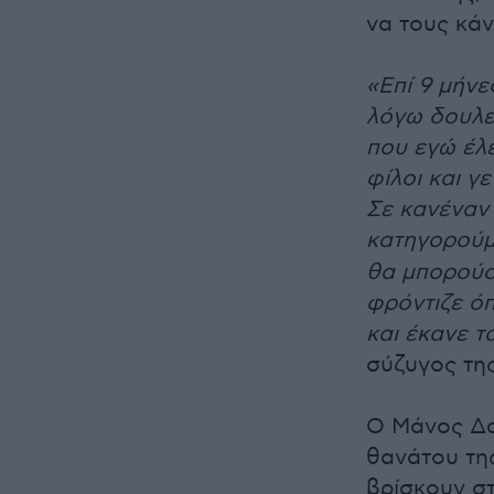
να τους κάν
«Επί 9 μήν
λόγω δουλει
που εγώ έλε
φίλοι και γ
Σε κανέναν 
κατηγορού
θα μπορούσε
φρόντιζε όπ
και έκανε τ
σύζυγος τη
Ο Μάνος Δα
θανάτου της
βρίσκουν σ