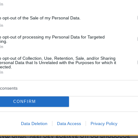
In
ς μας έλεγε να μην τοποθετηθεί. Προκειμένο
 όλο θέμα και να αποφασίσουμε τι θα
o opt-out of the Sale of my Personal Data.
τησα τον κ. Παπαγιάννη τι θα έκανε αν ήταν
In
 το παιδί και υπήρχε ιστορικό με άλλους δύο
to opt-out of processing my Personal Data for Targeted
ην οικογένεια από ανακοπή, όπως και μια ίδι
ing.
In
τή της Τζωρτζίνας. Εκείνη την ημέρα ο κ.
 μου είπε ότι θα έκανε μια αίτηση για να
o opt-out of Collection, Use, Retention, Sale, and/or Sharing
ersonal Data that Is Unrelated with the Purposes for which it
απινιδωτής – βηματοδότης και έτσι έγινε.
lected.
In
τοποθετήθηκε στο παιδί και επιστρέψαμε μετά
υ Ρίου»
, πρόσθεσε ο Μάνος Δασκαλάκης.
consents
CONFIRM
ην ανακρίτρια, ο
30χρονος
μίλησε με τα
όγια για την κατηγορουμένη, περιγράφοντάς
Data Deletion
Data Access
Privacy Policy
γική μητέρα
, που αγαπούσε και φρόντιζε τα
 ενώ όπως λέει δεν έδειχνε ότι θα μπορούσε