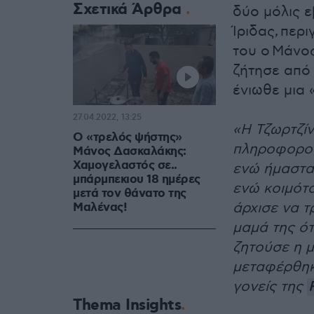
Σχετικά Άρθρα
δύο μόλις 
Ίριδας,
περι
του ο Μάνο
ζήτησε από 
ένιωθε μια 
27.04.2022, 13:25
«Η Τζωρτζί
Ο «τρελός ψήστης»
πληροφορού
Μάνος Δασκαλάκης:
Χαμογελαστός σε..
ενώ ήμασταν
μπάρμπεκιου 18 ημέρες
ενώ κοιμότα
μετά τον θάνατο της
άρχισε να τ
Μαλένας!
μαμά της ότ
ζητούσε η μ
μεταφέρθηκ
γονείς της
Thema Insights