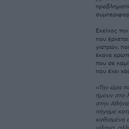
προβληματίζ
συμπεριφορ
Εκείνος την
που έρχεται
γιατρών, πο
έκανε ερωτή
που σε καμί
που έχει χάσ
«Την ώρα πο
ήμουν στο 
στην Αθήνα,
πήγαμε κατ
καθισμένη σ
μίλαγα, αλλ