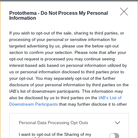
Protothema -
Do Not Process My Personal
Information
Ο τελικός της Ατλάντα
If you wish to opt-out of the sale, sharing to third parties, or
Οι δύο μαθητές θα παρουσιάσουν τη δουλειά
processing of your personal or sensitive information for
targeted advertising by us, please use the below opt-out
τους στον παγκόσμιο μαθητικό διαγωνισμό
section to confirm your selection. Please note that after your
στην
Ατλάντα
. Η παρουσίαση θα γίνει
opt-out request is processed you may continue seeing
διαδικτυακά καθώς τα χρήματα για τη
interest-based ads based on personal information utilized by
μετάβαση και την διαμονή τους εκεί είναι πάρα
us or personal information disclosed to third parties prior to
πολλά. Όσον αφορά τους στόχους τους, ο
your opt-out. You may separately opt-out of the further
disclosure of your personal information by third parties on the
Δημήτρης και ο Κωνσταντίνος εξηγούν ότι "ο
IAB’s list of downstream participants. This information may
ανταγωνισμός εκεί είναι πάρα πολύ υψηλός.
also be disclosed by us to third parties on the
IAB’s List of
Δύο λύκεια της Ελλάδας διαγωνίζονται με τα
Downstream Participants
that may further disclose it to other
κορυφαία σχολεία του κόσμου τα οποία
third parties.
διαθέτουν πολύ υψηλά μπάτζετ. Θέλουμε να
Please note that this website/app uses one or more Google
Personal Data Processing Opt Outs
ζήσουμε αυτήν την εμπειρία. Να αποκτήσουμε
services and may gather and store information including but
πρόσβαση σε καινούργιες πύλες που θα μας
not limited to your visit or usage behaviour. You may click to
I want to opt-out of the Sharing of my