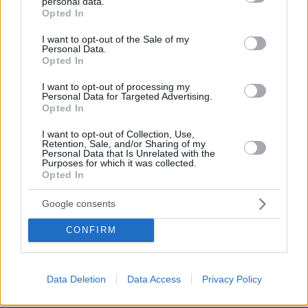
personal data.
grant or deny consent to Google and its third-party tags to
βοηθήσουν να εμπλουτίσουμε τις γνώσεις μας.
Opted In
use your data for below specified purposes in below Google
Να δούμε δουλειές άλλων μαθητών και να
consent section.
I want to opt-out of the Sale of my
κάνουμε μία αξιοπρεπή εμφάνιση για να
Personal Data.
Opted In
προβάλουμε τη χώρα μας".
I want to opt-out of processing my
Personal Data for Targeted Advertising.
Σε όλη αυτή την προσπάθειά τους τα παιδιά
Opted In
στηρίχθηκαν κυρίως στις δικές τους δυνάμεις.
I want to opt-out of Collection, Use,
"Ευχαριστώ τον πατέρα μου που μας βοήθησε
Retention, Sale, and/or Sharing of my
αρκετά. Κυρίως για να έχουμε πρόσβαση σε
Personal Data that Is Unrelated with the
Purposes for which it was collected.
επιστημονικά άρθρα, καθώς ήταν πολύ
Opted In
δύσκολο. Μέσω του ΑΠΘ (σ.σ. όπου εργάζεται
Google consents
ο Παναγιώτης Τζουνάκης) μπόρεσε να μας
τροφοδοτήσει με υλικό, αλλά μας έδωσε και
CONFIRM
την ώθηση και μας βοήθησε να καταλάβουμε
το τι κάνουμε", αναφέρει ο Δημήτρης
Κωνσταντίνος Παυλάκης
Τζουνάκης. Ο
από την
Data Deletion
Data Access
Privacy Policy
πλευρά του ευχαριστεί τον χημικό του σχολείου