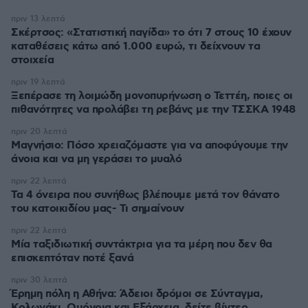
πριν 13 λεπτά
Σκέρτσος: «Στατιστική παγίδα» το ότι 7 στους 10 έχουν
καταθέσεις κάτω από 1.000 ευρώ, τι δείχνουν τα
στοιχεία
πριν 19 λεπτά
Ξεπέρασε τη λοιμώδη μονοπυρήνωση ο Τεττέη, ποιες οι
πιθανότητες να προλάβει τη ρεβάνς με την ΤΣΣΚΑ 1948
πριν 20 λεπτά
Μαγνήσιο: Πόσο χρειαζόμαστε για να αποφύγουμε την
άνοια και να μη γεράσει το μυαλό
πριν 22 λεπτά
Τα 4 όνειρα που συνήθως βλέπουμε μετά τον θάνατο
του κατοικιδίου μας- Τι σημαίνουν
πριν 22 λεπτά
Μία ταξιδιωτική συντάκτρια για τα μέρη που δεν θα
επισκεπτόταν ποτέ ξανά
πριν 30 λεπτά
Έρημη πόλη η Αθήνα: Άδειοι δρόμοι σε Σύνταγμα,
Κολωνάκι, Ομόνοια και Εξάρχεια, δείτε βίντεο