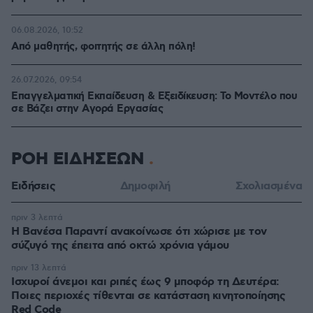
06.08.2026, 10:52
Από μαθητής, φοιτητής σε άλλη πόλη!
26.07.2026, 09:54
Επαγγελματική Εκπαίδευση & Εξειδίκευση: Το Mοντέλο που
σε Bάζει στην Aγορά Eργασίας
ΡΟΗ ΕΙΔΗΣΕΩΝ
Ειδήσεις
Δημοφιλή
Σχολιασμένα
πριν 3 λεπτά
Η Βανέσα Παραντί ανακοίνωσε ότι χώρισε με τον
σύζυγό της έπειτα από οκτώ χρόνια γάμου
πριν 13 λεπτά
Ισχυροί άνεμοι και ριπές έως 9 μποφόρ τη Δευτέρα:
Ποιες περιοχές τίθενται σε κατάσταση κινητοποίησης
Red Code