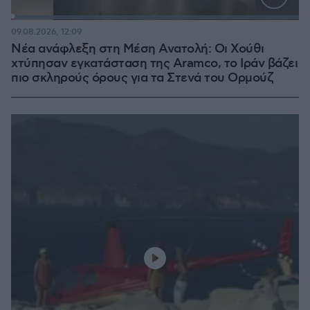
Loaded
:
100.00%
09.08.2026, 12:09
Νέα ανάφλεξη στη Μέση Ανατολή: Οι Χούθι
χτύπησαν εγκατάσταση της Aramco, το Ιράν βάζει
πιο σκληρούς όρους για τα Στενά του Ορμούζ