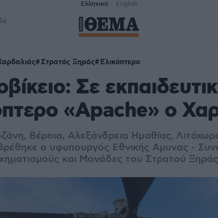
Ελληνικά
English
δα
Χαρδαλιάς
Στρατός Ξηράς
Ελικόπτερο
βίκειο: Σε εκπαιδευτι
όπτερο «Apache» ο Χα
οζάνη, Βέροια, Αλεξάνδρεια Ημαθίας, Λιτόχωρ
βρέθηκε ο υφυπουργός Εθνικής Αμυνας - Συνεχ
Σχηματισμούς και Μονάδες του Στρατού Ξηρά