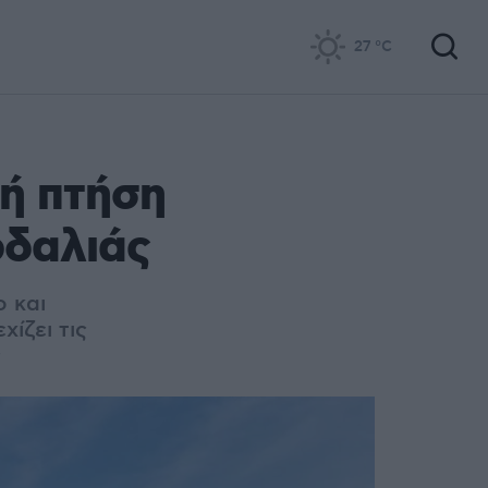
27
°C
κή πτήση
ρδαλιάς
ο και
ίζει τις
ς