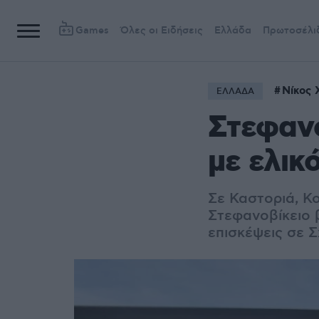
Games
Όλες οι Ειδήσεις
Ελλάδα
Πρωτοσέλι
Νίκος 
ΕΛΛΑΔΑ
Στεφανο
με ελικ
Σε Καστοριά, Κ
Στεφανοβίκειο 
επισκέψεις σε 