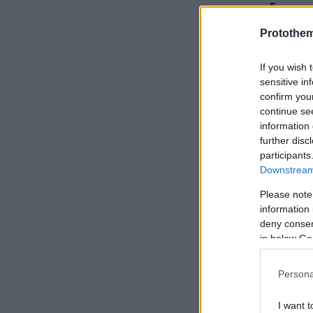
εκπαιδευτικ
πλαίσιο πρ
Protothe
If you wish 
sensitive in
confirm you
continue se
information 
further disc
participants
Downstream 
Please note
information 
deny consent
in below Go
Persona
I want t