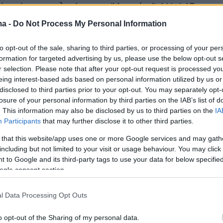
ή πτήση με ελικόπτερο "Apache" AH-64D, στο
ογραμματισμένης δραστηριότητας.
ma -
Do Not Process My Personal Information
to opt-out of the sale, sharing to third parties, or processing of your per
formation for targeted advertising by us, please use the below opt-out s
r selection. Please note that after your opt-out request is processed y
eing interest-based ads based on personal information utilized by us or
disclosed to third parties prior to your opt-out. You may separately opt-
losure of your personal information by third parties on the IAB’s list of
. This information may also be disclosed by us to third parties on the
IA
Participants
that may further disclose it to other third parties.
 that this website/app uses one or more Google services and may gath
including but not limited to your visit or usage behaviour. You may click 
 to Google and its third-party tags to use your data for below specifi
ogle consent section.
l Data Processing Opt Outs
o opt-out of the Sharing of my personal data.