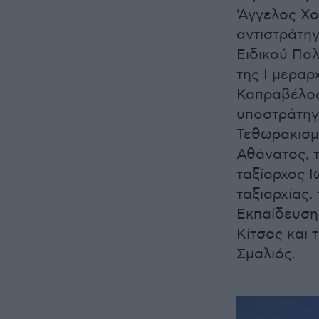
'Αγγελος Χ
αντιστράτη
Ειδικού Πολ
της Ι μεραρ
Καπραβέλος
υποστράτηγ
Τεθωρακισμ
Αθάνατος, τ
ταξίαρχος Ι
ταξιαρχίας,
Εκπαίδευση
Κίτσος και 
Σμαλιός.