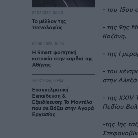
- του 15ου 
27.07.2026, 06:00
Το μέλλον της
- της 9ης Μ
τεχνολογίας
Κοζάνη,
03.08.2026, 10:56
Η Smart φοιτητική
- της Ι μερ
κατοικία στην καρδιά της
Αθήνας
- του κέντ
στην Αλεξά
26.07.2026, 09:54
Επαγγελματική
Εκπαίδευση &
- της XXIV 
Εξειδίκευση: Το Mοντέλο
Πεδίου Βολ
που σε Bάζει στην Aγορά
Eργασίας
-της 1ης τα
Στεφανοβίκ