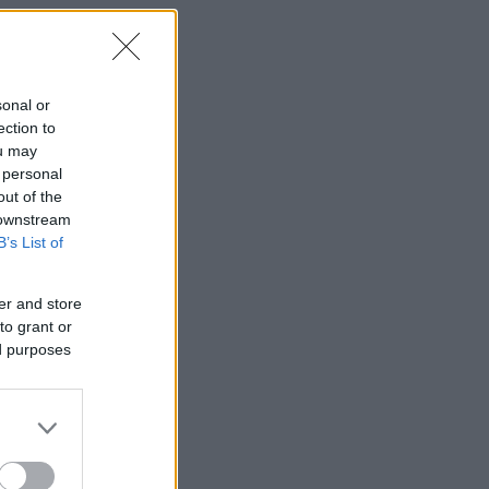
sonal or
ection to
ou may
 personal
out of the
 downstream
B’s List of
er and store
to grant or
ed purposes