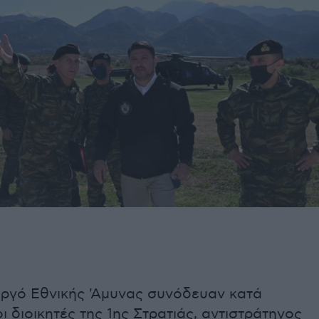
ργό Εθνικής 'Αμυνας συνόδευαν κατά
ι διοικητές της 1ης Στρατιάς, αντιστράτηγος