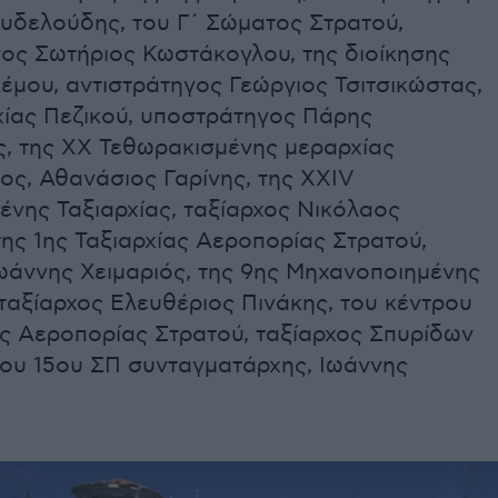
ουδελούδης, του Γ΄ Σώματος Στρατού,
γος Σωτήριος Κωστάκογλου, της διοίκησης
έμου, αντιστράτηγος Γεώργιος Τσιτσικώστας,
χίας Πεζικού, υποστράτηγος Πάρης
, της ΧΧ Τεθωρακισμένης μεραρχίας
ος, Αθανάσιος Γαρίνης, της ΧΧΙV
ένης Ταξιαρχίας, ταξίαρχος Νικόλαος
ης 1ης Ταξιαρχίας Αεροπορίας Στρατού,
ωάννης Χειμαριός, της 9ης Μηχανοποιημένης
 ταξίαρχος Ελευθέριος Πινάκης, του κέντρου
ς Αεροπορίας Στρατού, ταξίαρχος Σπυρίδων
του 15ου ΣΠ συνταγματάρχης, Ιωάννης