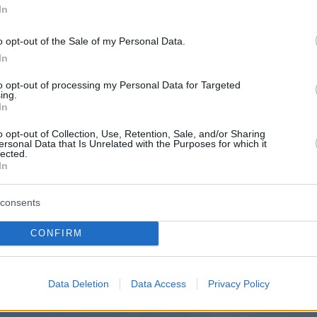
In
o opt-out of the Sale of my Personal Data.
In
to opt-out of processing my Personal Data for Targeted
ing.
ιάς ενημερώθηκε από τις διοικήσεις για την
In
ν οργάνωση, την αποστολή, το έργο τους,
o opt-out of Collection, Use, Retention, Sale, and/or Sharing
ersonal Data that Is Unrelated with the Purposes for which it
ια τις τρέχουσες επιχειρησιακές και
lected.
ές δραστηριότητές τους. περιηγήθηκε στους
In
τις εγκαταστάσεις τους, συνομίλησε και
consents
υχές με στελέχη, οπλίτες θητείας και πολιτικό
 ενόψει των ημερών του Πάσχα.
CONFIRM
Data Deletion
Data Access
Privacy Policy