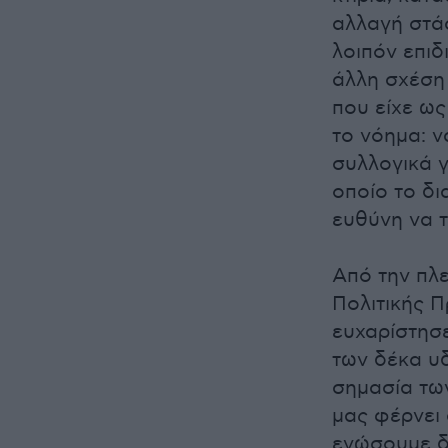
αλλαγή στάσ
λοιπόν επι
άλλη σχέση 
που είχε ως
το νόημα: 
συλλογικά γ
οποίο το δι
ευθύνη να 
Από την πλε
Πολιτικής 
ευχαρίστησε
των δέκα υ
σημασία των
μας φέρνει 
ενώσουμε δυ