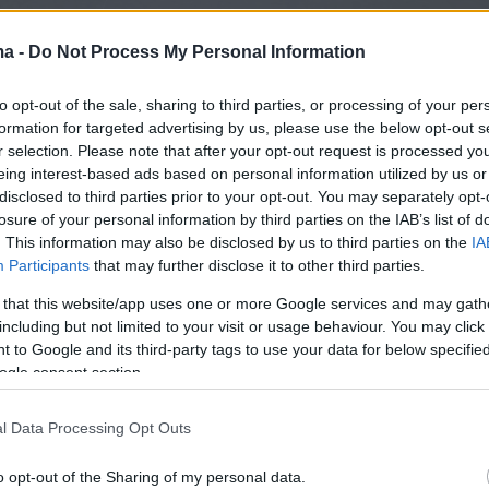
ma -
Do Not Process My Personal Information
to opt-out of the sale, sharing to third parties, or processing of your per
formation for targeted advertising by us, please use the below opt-out s
r selection. Please note that after your opt-out request is processed y
ε ειδική εκδήλωση που πραγματοποιήθηκε στ
eing interest-based ads based on personal information utilized by us or
disclosed to third parties prior to your opt-out. You may separately opt-
λιματικής Κρίσης και Πολιτικής Προστασίας η
losure of your personal information by third parties on the IAB’s list of
ης Επιτροπής «Ελλάδα 2021»,
Γιάννα
. This information may also be disclosed by us to third parties on the
IA
Participants
that may further disclose it to other third parties.
λου-Δασκαλάκη
, υπενθύμισε ότι «τότε
με πως όλα τα έσοδα που θα μαζέψει η
 that this website/app uses one or more Google services and may gath
including but not limited to your visit or usage behaviour. You may click 
έσω του νομισματικού της προγράμματος, από
 to Google and its third-party tags to use your data for below specifi
ύστου έως και τη λήξη του στις 20 Δεκεμβρίου
ogle consent section.
ατεθούν για την θωράκιση της χώρας απέναντι
ες καταστροφές».
l Data Processing Opt Outs
o opt-out of the Sharing of my personal data.
προς τη δέσμευσή μας, την υλοποιούμε