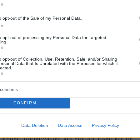
In
ραδίδοντας στα χέρια σας τη σύμβαση για την
10 πυροσβεστικών οχημάτων τα οποία θα
o opt-out of the Sale of my Personal Data.
 στο οπλοστάσιο της Πυροσβεστικής» τόνισε
In
ελοπούλου και ευχαρίστησε για άλλη μία φορ
to opt-out of processing my Personal Data for Targeted
ικά πρόσωπα και εταιρίες που ανταποκρίθηκαν
ing.
In
ληση της Επιτροπής.
o opt-out of Collection, Use, Retention, Sale, and/or Sharing
ersonal Data that Is Unrelated with the Purposes for which it
lected.
In
 της Επιτροπής «Ελλάδα 2021» αναφέρθηκε
φία των δράσεων του επετειακού έτους: «Από
consents
στιγμή που δημιουργήθηκε η Επιτροπή «Ελλάδ
ε πει ότι στόχος μας είναι οι δράσεις που θα
CONFIRM
ύν με την ευκαιρία των 200 χρονών μετά την
του 1821, να αφήνουν μία σημαντική
Data Deletion
Data Access
Privacy Policy
κη. Η παρακαταθήκη δεν αναφέρεται μόνο σ
ασκευές, υπολογιστές και έπιπλα, αλλά και σε