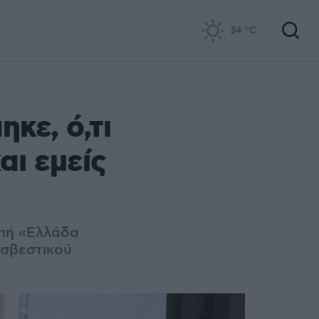
34
°C
κε, ό,τι
αι εμείς
πή «Ελλάδα
οσβεστικού