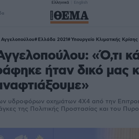
Ελληνικά
English
δα
 Αγγελοπούλου
Ελλάδα 2021
Υπουργείο Κλιματικής Κρίσης
Αγγελοπούλου: «Ό,τι κάη
άφηκε ήταν δικό μας κ
αναφτιάξουμε»
ων υδροφόρων οχημάτων 4Χ4 από την Επιτρο
νάγκες της Πολιτικής Προστασίας και του Πυρ