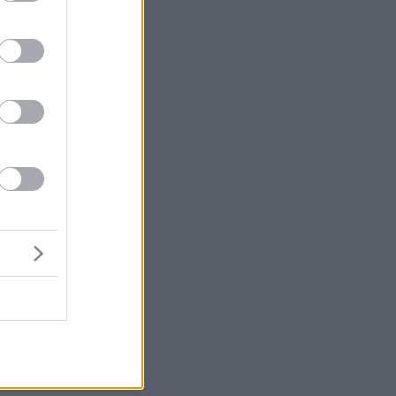
ά
α
ε