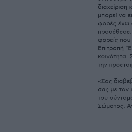
διαχείριση
μπορεί να 
φορές έχω α
προσέθεσε: 
φορείς που
Επιτροπή "Ε
κοινότητα. 
την προετοι
«Σας διαβε
σας με τον
του σύντομ
Σώματος, Α