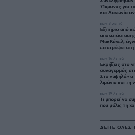
Συνελήφθησαν μ
71χρονος για τ
και Λακωνία αν
πριν 8 λεπτά
Εξιτήριο από κ
αποκατάστασης
ΜακΚόνελ, άγν
επιστρέψει στη
πριν 16 λεπτά
Εκρήξεις στο ν
συναγερμός στ
Στο «υψηλό» ο 
λιμάνια και τη 
πριν 19 λεπτά
Τι μπορεί να συ
που μόλις τη χα
ΔΕΙΤΕ ΟΛΕΣ 