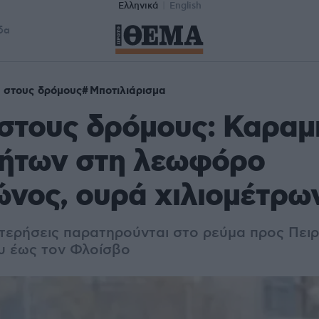
Ελληνικά
English
δα
 στους δρόμους
Μποτιλιάρισμα
 στους δρόμους: Καρα
νήτων στη λεωφόρο
νος, oυρά χιλιομέτρω
ερήσεις παρατηρούνται στο ρεύμα προς Πειρ
υ έως τον Φλοίσβο