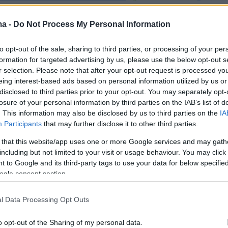
ma -
Do Not Process My Personal Information
to opt-out of the sale, sharing to third parties, or processing of your per
formation for targeted advertising by us, please use the below opt-out s
r selection. Please note that after your opt-out request is processed y
eing interest-based ads based on personal information utilized by us or
ήμερα:
disclosed to third parties prior to your opt-out. You may separately opt-
losure of your personal information by third parties on the IAB’s list of
. This information may also be disclosed by us to third parties on the
IA
 Αυξήθηκαν 63% τα κρούσματα μέσα σε δύο
Participants
that may further disclose it to other third parties.
 that this website/app uses one or more Google services and may gath
including but not limited to your visit or usage behaviour. You may click 
στικά» του νέου ΕΝΦΙΑ σε 4 βήματα
 to Google and its third-party tags to use your data for below specifi
ogle consent section.
κής πλατφόρμας η επιδότηση στα καύσιμα -
l Data Processing Opt Outs
κονομικό πακέτο στήριξης
o opt-out of the Sharing of my personal data.