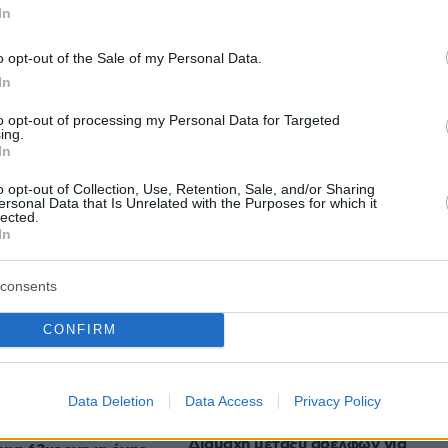
In
o opt-out of the Sale of my Personal Data.
protothema.gr στο Google News
το
και μάθετε πρώτοι
In
εις
to opt-out of processing my Personal Data for Targeted
Ειδήσεις
 τελευταίες
από την Ελλάδα και τον Κόσμο, τη
ing.
In
Protothema.gr
μβαίνουν, στο
o opt-out of Collection, Use, Retention, Sale, and/or Sharing
ersonal Data that Is Unrelated with the Purposes for which it
lected.
In
Ειδήσεις
Δημοφιλή
Σχολιασμέν
ΗΣΕΩΝ
consents
πλένεται
πριν 5 λεπτά
πριν 19 λεπτά
CONFIRM
χτ 0-1:
Fine Mess: Για αργοψημένο
ήττα και τώρα
αμερικανικό BBQ και χειροποίητο
σης στις Βρυξέλλες,
pastrami στο Κολωνάκι
Data Deletion
Data Access
Privacy Policy
πριν 21 λεπτά
Διαμάχη μεταξύ αδελφών για