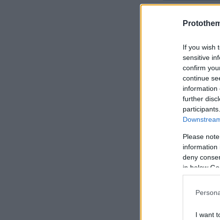
Protothe
If you wish 
sensitive in
.
confirm you
continue se
Ειδήσεις σ
information 
further disc
participants
Omicron 2:
Downstream 
εβδομάδες
Please note
information 
Όλα τα «μυ
deny consent
in below Go
Μέσω ψηφια
Persona
Αύριο το οι
I want t