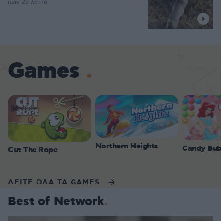
πριν 25 λεπτά
Games
Northern Heights
Candy Bub
Cut The Rope
ΔΕΙΤΕ ΟΛΑ ΤΑ GAMES
Best of Network