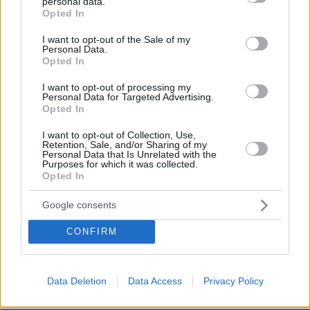
personal data.
grant or deny consent to Google and its third-party tags to
Opted In
πριν 9 λεπτά
use your data for below specified purposes in below Google
Η επιστήμη πίσω από την τέλεια φάβα
consent section.
I want to opt-out of the Sale of my
Personal Data.
πριν 9 λεπτά
Opted In
Κόκκινο κρέας: Αυξάνει κατά 49% τον κίνδυνο διαβήτη
– Με τι να το αντικαταστήσετε
I want to opt-out of processing my
Personal Data for Targeted Advertising.
πριν 11 λεπτά
Opted In
Γονικές παροχές: Οι παγίδες στις μεταφορές χρημάτων
που μπορεί να κοστίσουν σε φόρο
I want to opt-out of Collection, Use,
Retention, Sale, and/or Sharing of my
πριν 19 λεπτά
Personal Data that Is Unrelated with the
Συγκλονιστικό βίντεο από χειρουργείο την ώρα του
Purposes for which it was collected.
σεισμού των 7,1R στην Ιαπωνία: Τα πάντα κλυδωνίζονται,
Opted In
δύο προσπάθησαν να προστατεύσουν τον ασθενή
Google consents
πριν 25 λεπτά
Οι τελευταίες ημέρες του κουταβιού που ζούσε με
CONFIRM
λύκους στην Κεντρική Μακεδονία - Γιατί δεν
περισυνελέγη
πριν 27 λεπτά
Data Deletion
Data Access
Privacy Policy
Μπορεί ο γιος του Χατζιδάκι να απαγορεύσει στον
Μητσιά να τραγουδάει τον «Γιάννη τον φονιά»; Πού