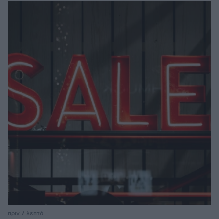
πριν 7 λεπτά