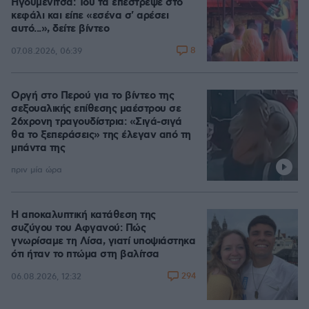
Ηγουμενίτσα: Του τα επέστρεψε στο
κεφάλι και είπε «εσένα σ' αρέσει
αυτό...», δείτε βίντεο
8
07.08.2026, 06:39
Οργή στο Περού για το βίντεο της
σεξουαλικής επίθεσης μαέστρου σε
26χρονη τραγουδίστρια: «Σιγά-σιγά
θα το ξεπεράσεις» της έλεγαν από τη
μπάντα της
πριν μία ώρα
Η αποκαλυπτική κατάθεση της
συζύγου του Αφγανού: Πώς
γνωρίσαμε τη Λίσα, γιατί υποψιάστηκα
ότι ήταν το πτώμα στη βαλίτσα
294
06.08.2026, 12:32