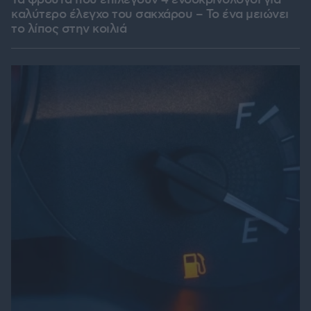
Τα φρούτα που επιλέγουν 4 ενδοκρινολόγοι για
καλύτερο έλεγχο του σακχάρου – Το ένα μειώνει
το λίπος στην κοιλιά