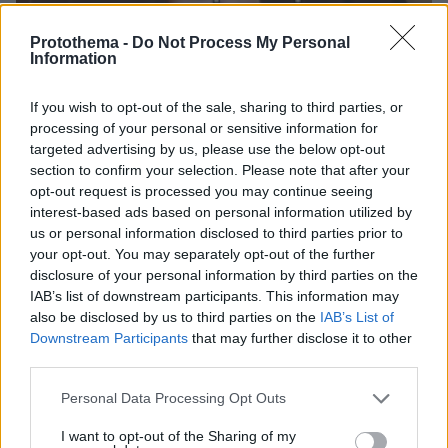
Protothema -
Do Not Process My Personal
Information
If you wish to opt-out of the sale, sharing to third parties, or
30.07.2026, 09:33
processing of your personal or sensitive information for
Το DEI College παρουσιάζει τη Sophia. Την πρώτη 24/7
targeted advertising by us, please use the below opt-out
βοηθό AI που αλλάζει τον τρόπο με τον οποίο μαθαίνουν οι
φοιτητές
section to confirm your selection. Please note that after your
opt-out request is processed you may continue seeing
interest-based ads based on personal information utilized by
03.08.2026, 10:56
us or personal information disclosed to third parties prior to
Η Smart φοιτητική κατοικία στην καρδιά της Αθήνας
your opt-out. You may separately opt-out of the further
disclosure of your personal information by third parties on the
29.07.2026, 09:39
IAB’s list of downstream participants. This information may
Διασκεδάζουμε υπεύθυνα, επιστρέφουμε με ασφάλεια
also be disclosed by us to third parties on the
IAB’s List of
Downstream Participants
that may further disclose it to other
third parties.
ΡΟΗ ΕΙΔΗΣΕΩΝ
Please note that this website/app uses one or more Google
Personal Data Processing Opt Outs
services and may gather and store information including but
Ειδήσεις
Δημοφιλή
Σχολιασμένα
not limited to your visit or usage behaviour. You may click to
I want to opt-out of the Sharing of my