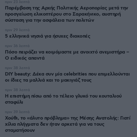
πριν 23 λεπτά
Παρέμβαση της Αρχής Πολιτικής Αεροπορίας μετά την
προσγείωση ελικοπτέρου στο Σαρακήνικο, αυστηρή
σύσταση για την ασφάλεια των πολιτών
πριν 29 λεπτά
5 ελληνικά νησιά για ήσυχες διακοπές
πριν 36 λεπτά
Πόσο πειράζει να κοιμόμαστε με ανοιχτό ανεμιστήρα –
Ο ειδικός απαντά
πριν 38 λεπτά
DIY beauty: Δέκα συν μία celebrities που επιμελλούνται
οι ίδιες τα μαλλιά και το μακιγιάζ τους
πριν 38 λεπτά
Η επιστήμη πίσω από το τέλειο γλυκό του κουταλιού
σταφύλι
πριν 39 λεπτά
Χούθι, το «άλυτο πρόβλημα» της Μέσης Ανατολής: Γιατί
χίλια πλήγματα δεν ήταν αρκετά για να τους
σταματήσουν