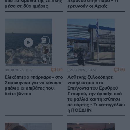
από τα λιμάνια της Αττικής
4χρονου στην Πάρο - Τι
μέσα σε δύο ημέρες
ερευνούν οι Αρχές
Loaded
:
100.00%
140
154
09.08.2026, 11:17
09.08.2026, 10:51
Ελικόπτερο «πάρκαρε» στο
Ασθενής ξυλοκόπησε
Σαρακήνικο για να κάνουν
νοσηλεύτρια στα
μπάνιο οι επιβάτες του,
Επείγοντα του Ερυθρού
δείτε βίντεο
Σταυρού, την άρπαξε από
τα μαλλιά και τη χτύπησε
σε πόρτες - Τι καταγγέλλει
η ΠΟΕΔΗΝ