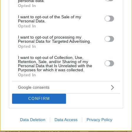
09.08.2026, 09:44
personal data.
grant or deny consent to Google and its third-party tags to
Opted In
use your data for below specified purposes in below Google
consent section.
I want to opt-out of the Sale of my
Personal Data.
Opted In
Νεαρός Παλαιστίνιος κλείδωσε
ανήλικη στο σπίτι του στα Χανιά, την
I want to opt-out of processing my
έσωσαν οι φωνές της
Personal Data for Targeted Advertising.
Opted In
82
09.08.2026, 10:38
I want to opt-out of Collection, Use,
Retention, Sale, and/or Sharing of my
Personal Data that Is Unrelated with the
Purposes for which it was collected.
Opted In
Η Σίσσυ Χρηστίδου φωτογραφήθηκε
με μονοκίνι σε παραλία στα Χανιά
Google consents
6
πριν μία ώρα
CONFIRM
Data Deletion
Data Access
Privacy Policy