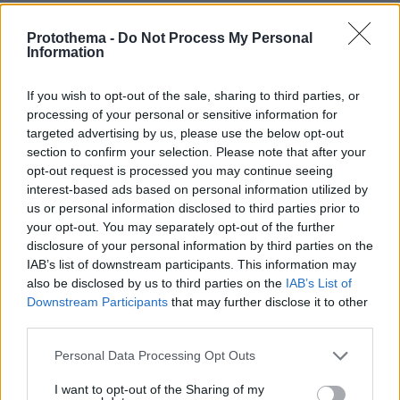
Οι τελευταίες μέρες της 49χρονης
Protothema -
Do Not Process My Personal
TikToker που διαγνώστηκε με
Information
Αλτσχάιμερ και επέλεξε την ιατρικώς
υποβοηθούμενη αυτοκτονία
If you wish to opt-out of the sale, sharing to third parties, or
09.08.2026, 12:07
processing of your personal or sensitive information for
targeted advertising by us, please use the below opt-out
section to confirm your selection. Please note that after your
opt-out request is processed you may continue seeing
Το σπίτι του τρόμου στο Άινταχο: Η
interest-based ads based on personal information utilized by
νύχτα που τέσσερις φοιτητές
us or personal information disclosed to third parties prior to
δολοφονήθηκαν μέσα σε λίγα λεπτά
your opt-out. You may separately opt-out of the further
disclosure of your personal information by third parties on the
25
09.08.2026, 08:33
IAB’s list of downstream participants. This information may
also be disclosed by us to third parties on the
IAB’s List of
Downstream Participants
that may further disclose it to other
third parties.
Η Βαλέρια Χοψονίδου βάφτισε τον γιο
Please note that this website/app uses one or more Google
της στη Βουλιαγμένη, δείτε
Personal Data Processing Opt Outs
φωτογραφίες
services and may gather and store information including but
not limited to your visit or usage behaviour. You may click to
I want to opt-out of the Sharing of my
8