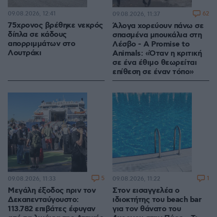
09.08.2026, 12:41
62
09.08.2026, 11:37
75χρονος βρέθηκε νεκρός
Άλογα χορεύουν πάνω σε
δίπλα σε κάδους
σπασμένα μπουκάλια στη
απορριμμάτων στο
Λέσβο - A Promise to
Λουτράκι
Animals: «Όταν η κριτική
σε ένα έθιμο θεωρείται
επίθεση σε έναν τόπο»
5
1
09.08.2026, 11:33
09.08.2026, 11:22
Μεγάλη έξοδος πριν τον
Στον εισαγγελέα ο
Δεκαπενταύγουστο:
ιδιοκτήτης του beach bar
113.782 επιβάτες έφυγαν
για τον θάνατο του