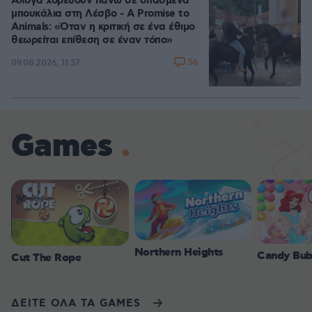
Άλογα χορεύουν πάνω σε σπασμένα
μπουκάλια στη Λέσβο - A Promise to
Animals: «Όταν η κριτική σε ένα έθιμο
θεωρείται επίθεση σε έναν τόπο»
56
09.08.2026, 11:37
Games
Northern Heights
Candy Bub
Cut The Rope
ΔΕΙΤΕ ΟΛΑ ΤΑ GAMES