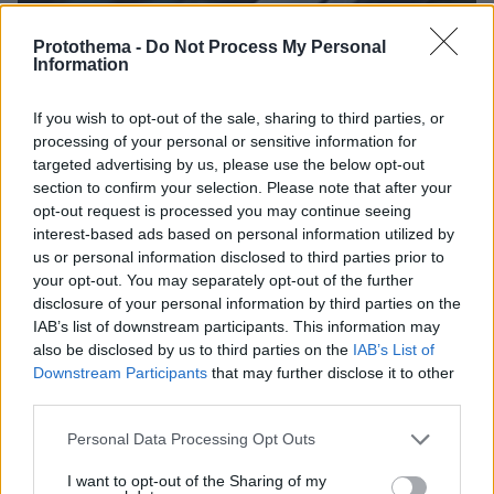
Protothema -
Do Not Process My Personal
Information
If you wish to opt-out of the sale, sharing to third parties, or
processing of your personal or sensitive information for
targeted advertising by us, please use the below opt-out
section to confirm your selection. Please note that after your
opt-out request is processed you may continue seeing
interest-based ads based on personal information utilized by
us or personal information disclosed to third parties prior to
your opt-out. You may separately opt-out of the further
disclosure of your personal information by third parties on the
IAB’s list of downstream participants. This information may
also be disclosed by us to third parties on the
IAB’s List of
11.02.2022, 22:51
Downstream Participants
that may further disclose it to other
Εξαρθρώθηκε μεγάλη σπείρα πορτοφολάδων που δρούσε
στα μέσα μεταφοράς, 30 συλλήψεις και 80 κλοπές
third parties.
Please note that this website/app uses one or more Google
Personal Data Processing Opt Outs
services and may gather and store information including but
Thema Insights
not limited to your visit or usage behaviour. You may click to
I want to opt-out of the Sharing of my