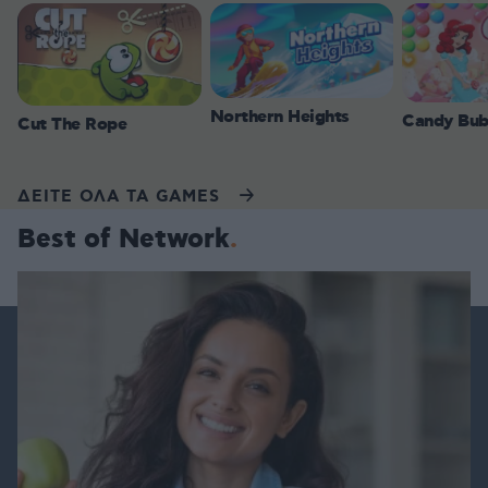
Northern Heights
Candy Bub
Cut The Rope
ΔΕΙΤΕ ΟΛΑ ΤΑ GAMES
Best of Network