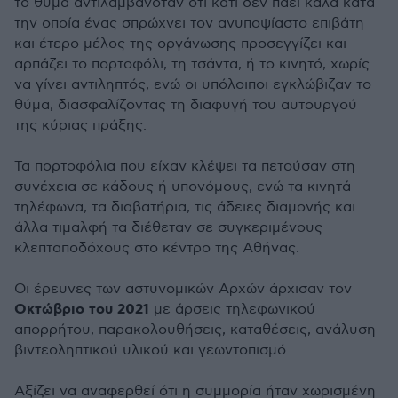
το θύμα αντιλαμβανόταν ότι κάτι δεν πάει καλά κατά
την οποία ένας σπρώχνει τον ανυποψίαστο επιβάτη
και έτερο μέλος της οργάνωσης προσεγγίζει και
αρπάζει το πορτοφόλι, τη τσάντα, ή το κινητό, χωρίς
να γίνει αντιληπτός, ενώ οι υπόλοιποι εγκλώβιζαν το
θύμα, διασφαλίζοντας τη διαφυγή του αυτουργού
της κύριας πράξης.
Τα πορτοφόλια που είχαν κλέψει τα πετούσαν στη
συνέχεια σε κάδους ή υπονόμους, ενώ τα κινητά
τηλέφωνα, τα διαβατήρια, τις άδειες διαμονής και
άλλα τιμαλφή τα διέθεταν σε συγκεριμένους
κλεπταποδόχους στο κέντρο της Αθήνας.
Οι έρευνες των αστυνομικών Αρχών άρχισαν τον
Οκτώβριο του 2021
με άρσεις τηλεφωνικού
απορρήτου, παρακολουθήσεις, καταθέσεις, ανάλυση
βιντεοληπτικού υλικού και γεωντοπισμό.
Αξίζει να αναφερθεί ότι η συμμορία ήταν χωρισμένη