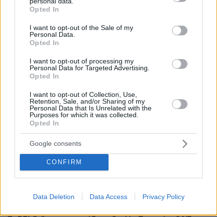
personal data.
grant or deny consent to Google and its third-party tags to
Opted In
use your data for below specified purposes in below Google
consent section.
I want to opt-out of the Sale of my
Personal Data.
Opted In
I want to opt-out of processing my
Personal Data for Targeted Advertising.
Opted In
I want to opt-out of Collection, Use,
Retention, Sale, and/or Sharing of my
Personal Data that Is Unrelated with the
Purposes for which it was collected.
Opted In
Google consents
CONFIRM
Data Deletion
Data Access
Privacy Policy
30.07.2026, 09:33