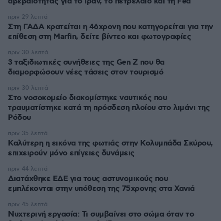
αβεβαιότητας για το Ιράν, το πετρέλαιο και τη Fed
πριν 29 λεπτά
Στη ΓΑΔΑ κρατείται η 46χρονη που κατηγορείται για την
επίθεση στη Marfin, δείτε βίντεο και φωτογραφίες
πριν 30 λεπτά
3 ταξιδιωτικές συνήθειες της Gen Z που θα
διαμορφώσουν νέες τάσεις στον τουρισμό
πριν 30 λεπτά
Στο νοσοκομείο διακομίστηκε ναυτικός που
τραυματίστηκε κατά τη πρόσδεση πλοίου στο λιμάνι της
Ρόδου
πριν 35 λεπτά
Καλύτερη η εικόνα της φωτιάς στην Κολυμπάδα Σκύρου,
επιχειρούν μόνο επίγειες δυνάμεις
πριν 44 λεπτά
Διατάχθηκε ΕΔΕ για τους αστυνομικούς που
εμπλέκονται στην υπόθεση της 75χρονης στα Χανιά
πριν 45 λεπτά
Νυχτερινή εργασία: Τι συμβαίνει στο σώμα όταν το