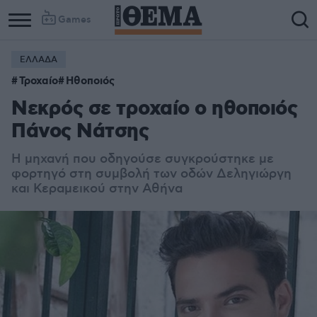
Games
ΕΛΛΑΔΑ
Column
Column
Τροχαίο
Ηθοποιός
1
2
Νεκρός σε τροχαίο ο ηθοποιός
Πάνος Νάτσης
Η μηχανή που οδηγούσε συγκρούστηκε με
φορτηγό στη συμβολή των οδών Δεληγιώργη
και Κεραμεικού στην Αθήνα