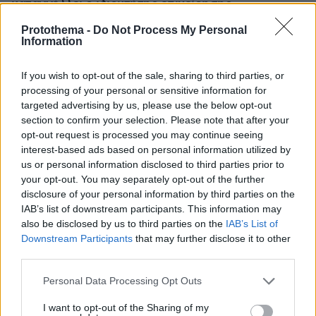
καταγγέλλει ο ιδιοκτήτης επιχείρησης
Protothema -
Do Not Process My Personal
Information
If you wish to opt-out of the sale, sharing to third parties, or
processing of your personal or sensitive information for
targeted advertising by us, please use the below opt-out
section to confirm your selection. Please note that after your
opt-out request is processed you may continue seeing
interest-based ads based on personal information utilized by
us or personal information disclosed to third parties prior to
your opt-out. You may separately opt-out of the further
disclosure of your personal information by third parties on the
IAB’s list of downstream participants. This information may
also be disclosed by us to third parties on the
IAB’s List of
Downstream Participants
that may further disclose it to other
third parties.
Please note that this website/app uses one or more Google
Personal Data Processing Opt Outs
services and may gather and store information including but
not limited to your visit or usage behaviour. You may click to
I want to opt-out of the Sharing of my