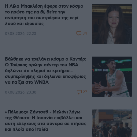
Η Λίλα Μπακλέση έφερε στον κόσμο
το πρώτο της παιδί, δείτε την
ανάρτηση του συντρόφου της περί...
λαού και εξουσίας
34
07.08.2026, 22:23
Βάλθηκε να τρελάνει κόσμο ο Καντέρ:
Ο Τούρκος πρώην σέντερ του NBA
δηλώνει ότι πληροί τα κριτήρια...
συμπερίληψης και δηλώνει υποψήφιος
να παίξει στο WNBA
27
07.08.2026, 23:30
«Πόλεμος» Σάντσεθ - Μελόνι λόγω
της Θέουτα: Η Ισπανία επιβάλλει και
αυτή ελέγχους στα σύνορα σε πτήσεις
και πλοία από Ιταλία