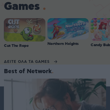
Games
Northern Heights
Candy Bub
Cut The Rope
ΔΕΙΤΕ ΟΛΑ ΤΑ GAMES
Best of Network