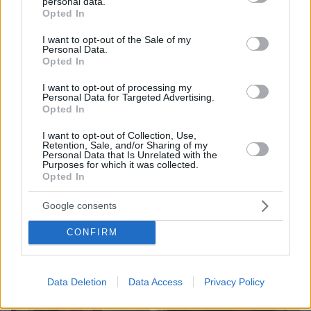
personal data.
grant or deny consent to Google and its third-party tags to
Opted In
use your data for below specified purposes in below Google
07.08.2026, 15:59
consent section.
I want to opt-out of the Sale of my
Είδος υπό εξαφάνιση οι υπερπολύτεκνοι στην
Personal Data.
Ελλάδα που γερνάει: Τα... δύο ταψιά μεσημεριανό,
Opted In
τα επιδόματα, η καθημερινότητά τους
I want to opt-out of processing my
Personal Data for Targeted Advertising.
Opted In
I want to opt-out of Collection, Use,
Retention, Sale, and/or Sharing of my
Personal Data that Is Unrelated with the
Purposes for which it was collected.
Opted In
Google consents
CONFIRM
Data Deletion
Data Access
Privacy Policy