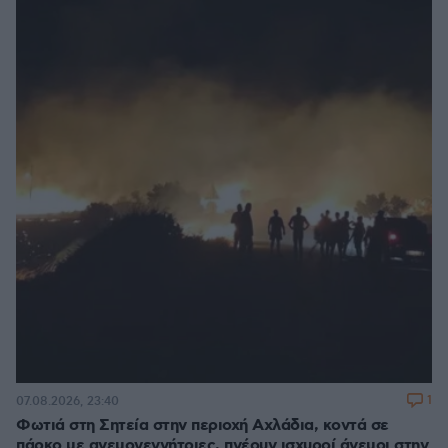
1
07.08.2026, 23:40
Φωτιά στη Σητεία στην περιοχή Αχλάδια, κοντά σε
πάρκο με ανεμογεννήτριες, πνέουν ισχυροί άνεμοι στην