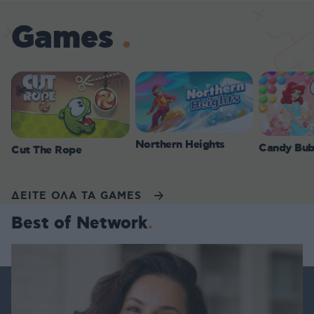
Games
Northern Heights
Candy Bub
Cut The Rope
ΔΕΙΤΕ ΟΛΑ ΤΑ GAMES
Best of Network