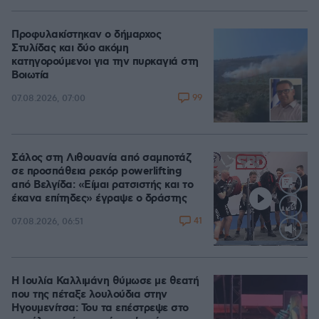
Προφυλακίστηκαν ο δήμαρχος
Στυλίδας και δύο ακόμη
κατηγορούμενοι για την πυρκαγιά στη
Βοιωτία
99
07.08.2026, 07:00
Σάλος στη Λιθουανία από σαμποτάζ
σε προσπάθεια ρεκόρ powerlifting
από Βελγίδα: «Είμαι ρατσιστής και το
έκανα επίτηδες» έγραψε ο δράστης
41
07.08.2026, 06:51
Loaded
:
100.00%
Η Ιουλία Καλλιμάνη θύμωσε με θεατή
που της πέταξε λουλούδια στην
Ηγουμενίτσα: Του τα επέστρεψε στο