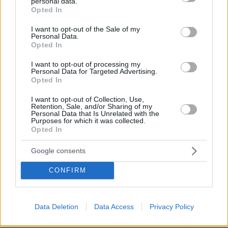
personal data.
grant or deny consent to Google and its third-party tags to
Opted In
use your data for below specified purposes in below Google
consent section.
I want to opt-out of the Sale of my
Personal Data.
27.07.2026, 06:00
Opted In
Το μέλλον της τεχνολογίας
I want to opt-out of processing my
Personal Data for Targeted Advertising.
03.08.2026, 10:56
Opted In
Η Smart φοιτητική κατοικία στην καρδιά της Αθήνας
I want to opt-out of Collection, Use,
Retention, Sale, and/or Sharing of my
26.07.2026, 09:54
Personal Data that Is Unrelated with the
Purposes for which it was collected.
Επαγγελματική Εκπαίδευση & Εξειδίκευση: Το Mοντέλο που
Opted In
σε Bάζει στην Aγορά Eργασίας
Google consents
ΡΟΗ ΕΙΔΗΣΕΩΝ
CONFIRM
Ειδήσεις
Δημοφιλή
Σχολιασμένα
Data Deletion
Data Access
Privacy Policy
πριν 22 λεπτά
Το street food στα καλύτερά του: 5 επιλογές σε