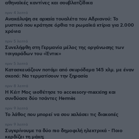
αθηναϊκές καντίνες και σουβλατζίδικα
πριν 4 λεπτά
Ανακάλυψη σε αρχαία τουαλέτα του Αδριανού: Το
μυστικό που κράτησε όρθια τα ρωμαϊκά κτίρια για 2.000
χρόνια
πριν 5 λεπτά
Συνελήφθη στη Γερμανία μέλος της οργάνωσης των
τσιγαράδων του «Έντικ»
πριν 5 λεπτά
Κατασκευάζουν ποτάμι από σκυρόδεμα 145 χλμ. με έναν
σκοπό: Να τερματίσουν την ξηρασία
πριν 8 λεπτά
Η Κέιτ Μος υιοθέτησε τo accessory-maxxing και
συνδύασε δύο τσάντες Hermès
πριν 9 λεπτά
Το λάθος που μπορεί να σου χαλάσει τις διακοπές
πριν 9 λεπτά
Συγκρίνουμε τα δύο πιο δημοφιλή ηλεκτρικά - Ποιο
κερδίζει τη μάχη;