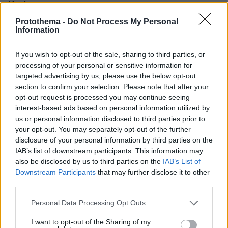
Ντράφι
Protothema -
Do Not Process My Personal
Information
Thema Insights
If you wish to opt-out of the sale, sharing to third parties, or
processing of your personal or sensitive information for
targeted advertising by us, please use the below opt-out
section to confirm your selection. Please note that after your
opt-out request is processed you may continue seeing
interest-based ads based on personal information utilized by
us or personal information disclosed to third parties prior to
your opt-out. You may separately opt-out of the further
disclosure of your personal information by third parties on the
IAB’s list of downstream participants. This information may
also be disclosed by us to third parties on the
IAB’s List of
Downstream Participants
that may further disclose it to other
third parties.
Please note that this website/app uses one or more Google
Personal Data Processing Opt Outs
services and may gather and store information including but
not limited to your visit or usage behaviour. You may click to
I want to opt-out of the Sharing of my