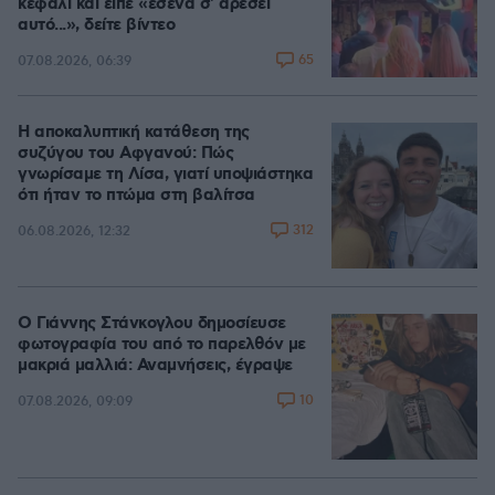
κεφάλι και είπε «εσένα σ' αρέσει
αυτό...», δείτε βίντεο
65
07.08.2026, 06:39
Η αποκαλυπτική κατάθεση της
συζύγου του Αφγανού: Πώς
γνωρίσαμε τη Λίσα, γιατί υποψιάστηκα
ότι ήταν το πτώμα στη βαλίτσα
312
06.08.2026, 12:32
Ο Γιάννης Στάνκογλου δημοσίευσε
φωτογραφία του από το παρελθόν με
μακριά μαλλιά: Αναμνήσεις, έγραψε
10
07.08.2026, 09:09