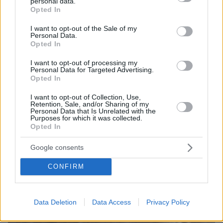
personal data.
grant or deny consent to Google and its third-party tags to
Opted In
use your data for below specified purposes in below Google
consent section.
I want to opt-out of the Sale of my
Personal Data.
ΤΑ ΠΙΟ ΔΗΜΟΦΙΛΗ
Opted In
I want to opt-out of processing my
Personal Data for Targeted Advertising.
Opted In
I want to opt-out of Collection, Use,
Retention, Sale, and/or Sharing of my
Personal Data that Is Unrelated with the
Purposes for which it was collected.
Opted In
Google consents
CONFIRM
Data Deletion
Data Access
Privacy Policy