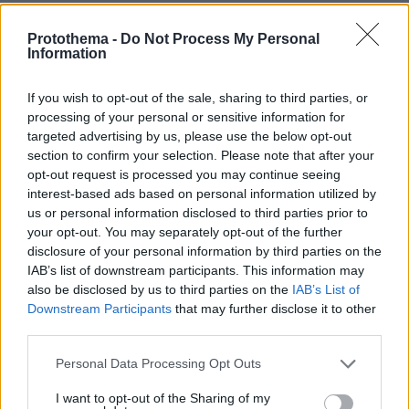
Συγκίνηση στη Νέα Φιλαδέλφεια τρία χρόνια μετά τη
δολοφονία του Μιχάλη Κατσουρή: ΑΕΚ και Athens
Protothema -
Do Not Process My Personal
Kallithea τίμησαν τη μνήμη του, δείτε βίντεο και
Information
φωτογραφίες
πριν 30 λεπτά
If you wish to opt-out of the sale, sharing to third parties, or
Συνδικαλιστής ψαράς που αποχώρησε από την Ελπίδα
processing of your personal or sensitive information for
της Καρυστιανού, της ζητά να τον προστατέψει:
targeted advertising by us, please use the below opt-out
Καταγγέλλει μεθοδευμένη σπίλωση από μέλη του
section to confirm your selection. Please note that after your
κόμματος
opt-out request is processed you may continue seeing
interest-based ads based on personal information utilized by
πριν 35 λεπτά
us or personal information disclosed to third parties prior to
Νόμιζε πως έμπαινε στην περιεμμηνόπαυση, αλλά η
your opt-out. You may separately opt-out of the further
απώλεια βάρους και ο πόνος ήταν ενδείξεις καρκίνου
disclosure of your personal information by third parties on the
πριν 35 λεπτά
IAB’s list of downstream participants. This information may
Το τσίπουρο θέλει παρέα και αυτούς τους 9 μεζέδες
also be disclosed by us to third parties on the
IAB’s List of
Downstream Participants
that may further disclose it to other
πριν 38 λεπτά
Καλύτερη η εικόνα της φωτιάς στη Μικρή Βίγλα της
third parties.
Νάξου, σηκώθηκε ένα ελικόπτερο
Please note that this website/app uses one or more Google
Personal Data Processing Opt Outs
services and may gather and store information including but
not limited to your visit or usage behaviour. You may click to
I want to opt-out of the Sharing of my
ΔΕΙΤΕ ΟΛΕΣ ΤΙΣ ΕΙΔΗΣΕΙΣ