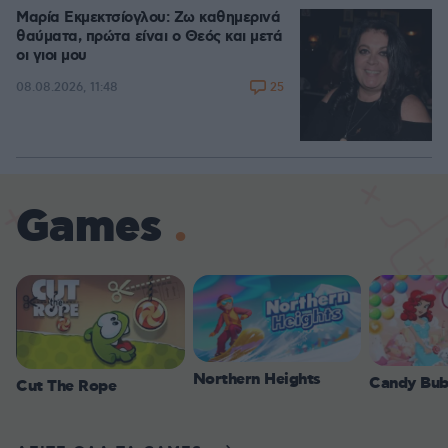
Μαρία Εκμεκτσίογλου: Ζω καθημερινά
θαύματα, πρώτα είναι ο Θεός και μετά
οι γιοι μου
25
08.08.2026, 11:48
Games
Northern Heights
Candy Bub
Cut The Rope