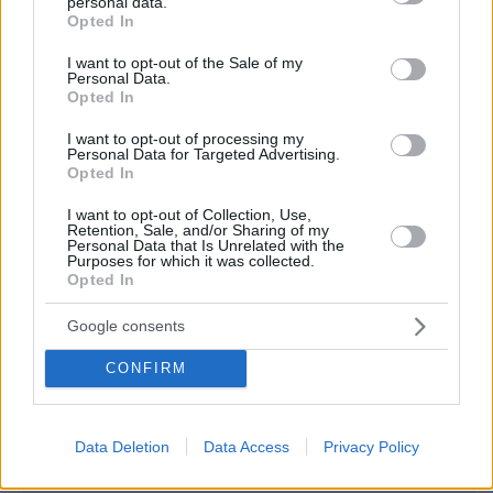
personal data.
grant or deny consent to Google and its third-party tags to
Opted In
'αξιος ο μισθός σας κ. Καθηγητά
use your data for below specified purposes in below Google
ΑΠΑΝΤΗΣΗ
consent section.
I want to opt-out of the Sale of my
Personal Data.
Opted In
ΦΟΡΤΩΣΗ ΠΕΡΙΣΣΟΤΕΡΩΝ ΣΧΟΛΙΩΝ
I want to opt-out of processing my
Personal Data for Targeted Advertising.
Opted In
I want to opt-out of Collection, Use,
ΠΡΟΣΘΗΚΗ ΣΧΟΛΙΟΥ
Retention, Sale, and/or Sharing of my
Personal Data that Is Unrelated with the
Purposes for which it was collected.
ΌΝΟΜΑ *
Opted In
Google consents
CONFIRM
EMAIL
Data Deletion
Data Access
Privacy Policy