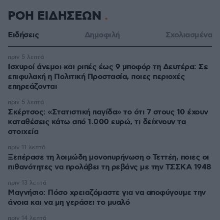
ΡΟΗ ΕΙΔΗΣΕΩΝ
Ειδήσεις
Δημοφιλή
Σχολιασμένα
πριν 5 λεπτά
Ισχυροί άνεμοι και ριπές έως 9 μποφόρ τη Δευτέρα: Σε
επιφυλακή η Πολιτική Προστασία, ποιες περιοχές
επηρεάζονται
πριν 5 λεπτά
Σκέρτσος: «Στατιστική παγίδα» το ότι 7 στους 10 έχουν
καταθέσεις κάτω από 1.000 ευρώ, τι δείχνουν τα
στοιχεία
πριν 11 λεπτά
Ξεπέρασε τη λοιμώδη μονοπυρήνωση ο Τεττέη, ποιες οι
πιθανότητες να προλάβει τη ρεβάνς με την ΤΣΣΚΑ 1948
πριν 13 λεπτά
Μαγνήσιο: Πόσο χρειαζόμαστε για να αποφύγουμε την
άνοια και να μη γεράσει το μυαλό
πριν 14 λεπτά