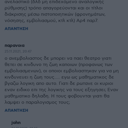
ανελαστικό (δλδ μη επιδεχόμενο αναλογικής
ρύθμισης) τρόπο απαγορεύονται και οι τίτλοι
διάκρισης μέσω πιστοποιητικών (φρονημάτων,
νόσησης, εμβολιασμού, κτλ κτλ) Αρ4 παρ7.
ΑΠΑΝΤΗΣΗ
παρανοια
25.11.2021, 20:47
ο ανεμβολιαστος δε μπορει να παει θεατρο γιατι
θετει σε κινδυνο τη ζωη καποιων (προφανως των
εμβολιασμενων), οι οποιοι εμβολιαστηκαν για να μη
κινδυνευει η ζωη τους..... εγω ως μαθηματικος δε
βγαζω λογικη απο αυτο. Γιατι δε ρωτανε οι κυριοι
εναν ειδικο επι της λογικης να τους εξηγησει; Εναν
μαθηματικο δηλαδη. Η τους φοβουνται γιατι θα
λαμψει ο παραλογισμος τους;
ΑΠΑΝΤΗΣΗ
john