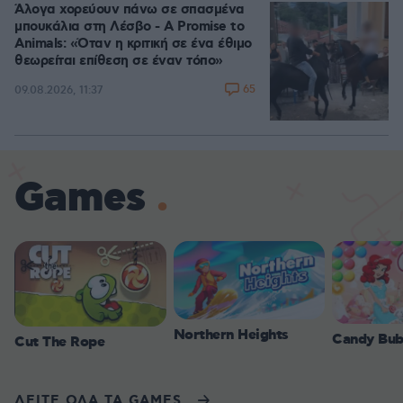
Άλογα χορεύουν πάνω σε σπασμένα
μπουκάλια στη Λέσβο - A Promise to
Animals: «Όταν η κριτική σε ένα έθιμο
θεωρείται επίθεση σε έναν τόπο»
65
09.08.2026, 11:37
Games
Northern Heights
Candy Bub
Cut The Rope
ΔΕΙΤΕ ΟΛΑ ΤΑ GAMES