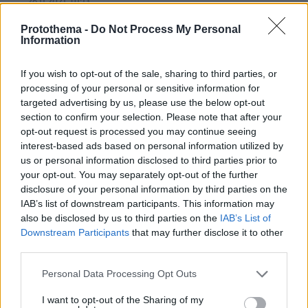
26.11.2021, 01:13
Aκριβως.Επιπλεον ο ανεμβολιαστος δεν ειναι
Protothema -
Do Not Process My Personal
ασθενης.Ειναι ενας υγιεστατος ανθρωπος,και οσο
Information
δεν ασθενει παραμενει υγιεστατος.Με το
υποθετικο ΑΝ νοσησει θα αποτελει κινδυνο για
If you wish to opt-out of the sale, sharing to third parties, or
αυτους που ειναι κι αυτοι ανεμβολιαστοι ή
processing of your personal or sensitive information for
εμβολιαστηκαν για να μην κινδυνευουν το κανει
targeted advertising by us, please use the below opt-out
ολο αυτο ακομα πιο παρανοικο.
section to confirm your selection. Please note that after your
ΑΠΑΝΤΗΣΗ
opt-out request is processed you may continue seeing
interest-based ads based on personal information utilized by
us or personal information disclosed to third parties prior to
your opt-out. You may separately opt-out of the further
disclosure of your personal information by third parties on the
Εεεε
IAB’s list of downstream participants. This information may
25.11.2021, 20:35
also be disclosed by us to third parties on the
IAB’s List of
Τι να κάνει και αυτός;Εξτραδάκι του έκατσε,να πε οχι;
Downstream Participants
that may further disclose it to other
third parties.
ΑΠΑΝΤΗΣΗ
Please note that this website/app uses one or more Google
Personal Data Processing Opt Outs
services and may gather and store information including but
τελικά,
not limited to your visit or usage behaviour. You may click to
I want to opt-out of the Sharing of my
25.11.2021, 20:30