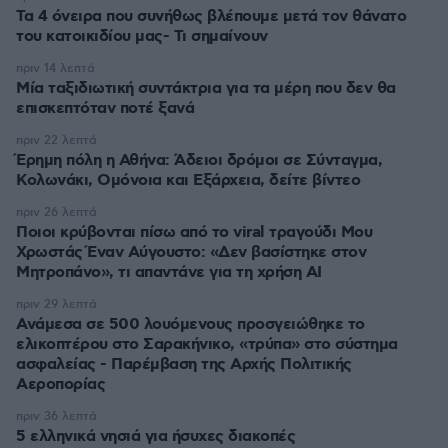
Τα 4 όνειρα που συνήθως βλέπουμε μετά τον θάνατο
του κατοικιδίου μας- Τι σημαίνουν
πριν 14 λεπτά
Μία ταξιδιωτική συντάκτρια για τα μέρη που δεν θα
επισκεπτόταν ποτέ ξανά
πριν 22 λεπτά
Έρημη πόλη η Αθήνα: Άδειοι δρόμοι σε Σύνταγμα,
Κολωνάκι, Ομόνοια και Εξάρχεια, δείτε βίντεο
πριν 26 λεπτά
Ποιοι κρύβονται πίσω από το viral τραγούδι Μου
Χρωστάς Έναν Αύγουστο: «Δεν βασίστηκε στον
Μητροπάνο», τι απαντάνε για τη χρήση AI
πριν 29 λεπτά
Ανάμεσα σε 500 λουόμενους προσγειώθηκε το
ελικοπτέρου στο Σαρακήνικο, «τρύπα» στο σύστημα
ασφαλείας - Παρέμβαση της Αρχής Πολιτικής
Αεροπορίας
πριν 36 λεπτά
5 ελληνικά νησιά για ήσυχες διακοπές