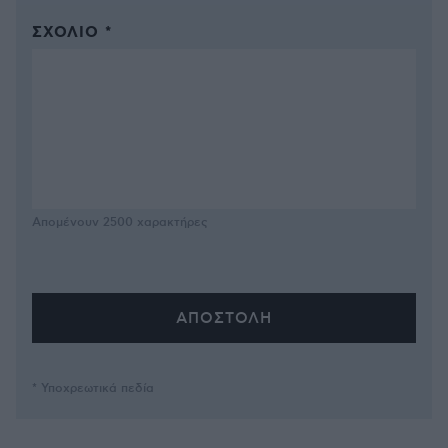
ΣΧΌΛΙΟ *
Απομένουν
2500
χαρακτήρες
* Υποχρεωτικά πεδία