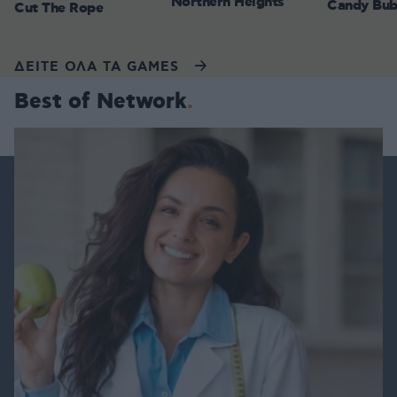
Northern Heights
Candy Bub
Cut The Rope
ΔΕΙΤΕ ΟΛΑ ΤΑ GAMES
Best of Network