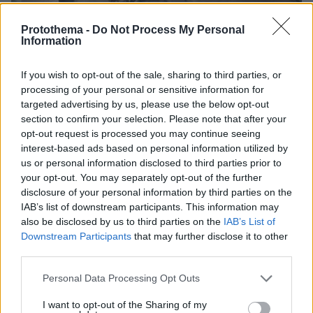
Protothema -
Do Not Process My Personal
Information
If you wish to opt-out of the sale, sharing to third parties, or
processing of your personal or sensitive information for
targeted advertising by us, please use the below opt-out
section to confirm your selection. Please note that after your
opt-out request is processed you may continue seeing
Ειδήσεις σήμερα
interest-based ads based on personal information utilized by
us or personal information disclosed to third parties prior to
Σάλπισε «επίθεση» για το τέταρτο κύμα της
your opt-out. You may separately opt-out of the further
disclosure of your personal information by third parties on the
πανδημίας - SMS στους ανεμβολίαστους αλλά
IAB’s list of downstream participants. This information may
και για την τρίτη δόση
also be disclosed by us to third parties on the
IAB’s List of
Downstream Participants
that may further disclose it to other
Συννεφιασμένος ο καιρός σήμερα και αύριο -
third parties.
Πού αναμένονται βροχές και καταιγίδες
Please note that this website/app uses one or more Google
Personal Data Processing Opt Outs
services and may gather and store information including but
Αυτές είναι οι πιο μισητές μητέρες στην Αγγλία
not limited to your visit or usage behaviour. You may click to
I want to opt-out of the Sharing of my