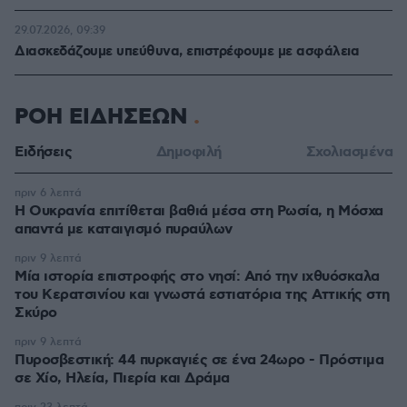
29.07.2026, 09:39
Διασκεδάζουμε υπεύθυνα, επιστρέφουμε με ασφάλεια
ΡΟΗ ΕΙΔΗΣΕΩΝ
Ειδήσεις
Δημοφιλή
Σχολιασμένα
πριν 6 λεπτά
Η Ουκρανία επιτίθεται βαθιά μέσα στη Ρωσία, η Μόσχα
απαντά με καταιγισμό πυραύλων
πριν 9 λεπτά
Μία ιστορία επιστροφής στο νησί: Από την ιχθυόσκαλα
του Κερατσινίου και γνωστά εστιατόρια της Αττικής στη
Σκύρο
πριν 9 λεπτά
Πυροσβεστική: 44 πυρκαγιές σε ένα 24ωρο - Πρόστιμα
σε Χίο, Ηλεία, Πιερία και Δράμα