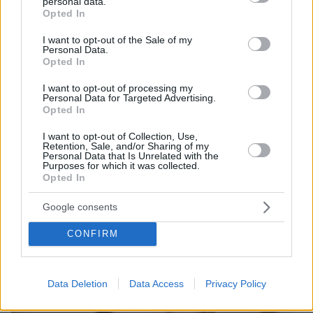
personal data.
grant or deny consent to Google and its third-party tags to
- Τα απίστευτα εγκλήματα κατά των παιδιών
Opted In
use your data for below specified purposes in below Google
τους
consent section.
I want to opt-out of the Sale of my
Personal Data.
Opted In
protothema.gr στο Google News
Ακολουθήστε το
I want to opt-out of processing my
και μάθετε πρώτοι όλες τις ειδήσεις
Personal Data for Targeted Advertising.
Opted In
Ειδήσεις
Δείτε όλες τις τελευταίες
από την Ελλάδα
I want to opt-out of Collection, Use,
και τον Κόσμο, τη στιγμή που συμβαίνουν, στο
Retention, Sale, and/or Sharing of my
Protothema.gr
Personal Data that Is Unrelated with the
Purposes for which it was collected.
Opted In
Thema Insights
Google consents
CONFIRM
Data Deletion
Data Access
Privacy Policy