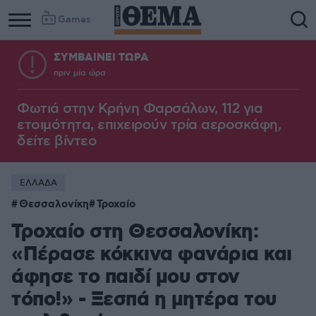
Games
ΣΥΜΒΑΙΝΕΙ ΤΩΡΑ
πριν μία ώρα
Φωτιά στην Κρήνη Φαρσάλων, 112 για
ετοιμότητα, επιχειρούν τρία αεροσκάφη,
δείτε βίντεο
ΕΛΛΑΔΑ
Θεσσαλονίκη
Τροχαίο
Τροχαίο στη Θεσσαλονίκη:
«Πέρασε κόκκινα φανάρια και
άφησε το παιδί μου στον
τόπο!» - Ξεσπά η μητέρα του