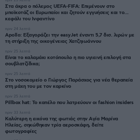
πριν 23 λεπτά
Στα άκρα ο πόλεμος UEFA-FIFA: Επιμένουν στο
μποϊκοτάζ οι Ευρωπαίοι και ζητούν εγγυήσεις και το...
κεφάλι του Ινφαντίνο
πριν 24 λεπτά
Apollo: Εξαγοράζει την easyJet έναντι 5,7 δισ. λιρών με
τη στήριξη της οικογένειας Χατζηιωάννου
πριν 25 λεπτά
Είναι το καλαμάκι κοτόπουλο η πιο υγιεινή επιλογή στα
σουβλατζίδικα;
πριν 25 λεπτά
Στο νοσοκομείο ο Γιώργος Παράσχος για νέα θεραπεία
στη μάχη του με τον καρκίνο
πριν 25 λεπτά
Pillbox hat: Το καπέλο που λατρεύουν οι fashion insiders
πριν 33 λεπτά
Καλύτερη η εικόνα της φωτιάς στην Aγία Μαρίνα
Ηλείας, σηκώθηκαν τρία αεροσκάφη, δείτε
φωτογραφίες