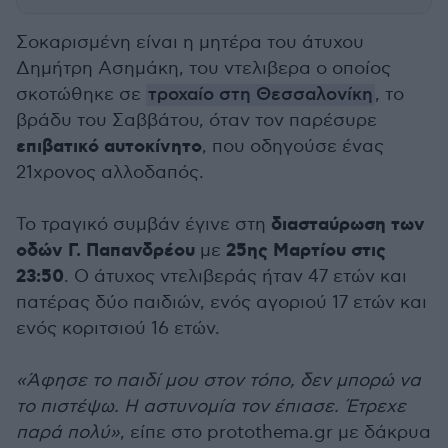
Σοκαρισμένη είναι η μητέρα του άτυχου
Δημήτρη Ασημάκη, του ντελιβερα ο οποίος
σκοτώθηκε σε
τροχαίο στη Θεσσαλονίκη
, το
βράδυ του Σαββάτου, όταν τον παρέσυρε
επιβατικό αυτοκίνητο
, που οδηγούσε ένας
21χρονος αλλοδαπός.
διασταύρωση των
Το τραγικό συμβάν έγινε στη
οδών Γ. Παπανδρέου
25ης Μαρτίου στις
με
23:50
. Ο άτυχος ντελιβεράς ήταν 47 ετών και
πατέρας δύο παιδιών, ενός αγοριού 17 ετών και
ενός κοριτσιού 16 ετών.
«Άφησε το παιδί μου στον τόπο, δεν μπορώ να
το πιστέψω. Η αστυνομία τον έπιασε. Έτρεχε
παρά πολύ»
, είπε στο protothema.gr με δάκρυα