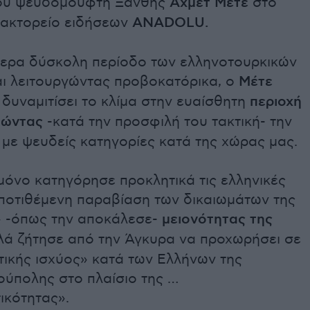
του ψευδομουφτή Ξάνθης
Αχμέτ Μέτε
στο
ρακτορείο ειδήσεων
ANADOLU.
ίτερα δύσκολη περίοδο των ελληνοτουρκικών
αι λειτουργώντας προβοκατόρικα, ο
Μέτε
δυναμιτίσει το κλίμα στην ευαίσθητη
περιοχή
ιώντας
-κατά την προσφιλή του τακτική- την
 με ψευδείς κατηγορίες κατά της χώρας μας.
μόνο κατηγόρησε προκλητικά τις ελληνικές
υποτιθέμενη παραβίαση των δικαιωμάτων της
» -όπως την αποκάλεσε-
μειονότητας της
λλά ζήτησε από την Άγκυρα να προχωρήσει σε
τικής ισχύος» κατά των Ελλήνων της
ούπολης στο πλαίσιο της …
ικότητας».