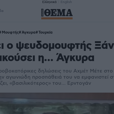
Ελληνικά
English
δα
Μουφτής
Άγκυρα
Τουρκία
ι ο ψευδομουφτής Ξάνθ
ακούσει η… Άγκυρα
προβοκατόρικες δηλώσεις του
Αχμέτ Μέτε
στο
ην αγωνιώδη προσπάθειά του να εμφανιστεί σ
ζει,
«βασιλικότερος»
του… Ερντογάν