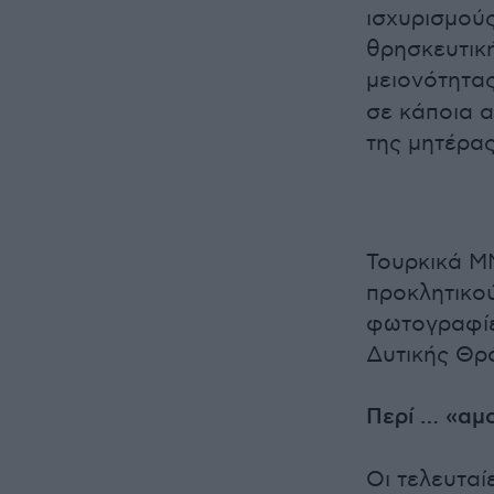
ισχυρισμούς
θρησκευτική
μειονότητας
σε κάποια α
της μητέρας
Τουρκικά Μ
προκλητικο
φωτογραφίε
Δυτικής Θρ
Περί … «αμ
Οι τελευτα