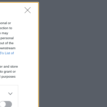
sonal or
ection to
ou may
 personal
out of the
 downstream
B’s List of
er and store
to grant or
ed purposes