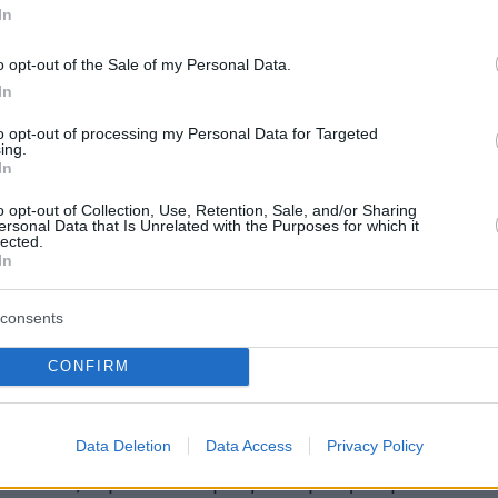
κάστρα τα τζαμιά μας»
In
o opt-out of the Sale of my Personal Data.
In
η Ελλάδα που πήρε αυτά τα χώματα δίχως
to opt-out of processing my Personal Data for Targeted
βλέπει φτηνά. Έχοντας πίσω της την ισχύ της
ing.
Ένωσης και δεν δίνει αξία στους
In
 δήλωσε ο Μέτε, ζητώντας από την Άγκυρα
o opt-out of Collection, Use, Retention, Sale, and/or Sharing
ersonal Data that Is Unrelated with the Purposes for which it
ει» την ελληνική μειονότητα της
lected.
In
ύπολης, προκειμένου να πιεστεί η Αθήνα.
ς Σαββίδης. Η Τουρκία βασιζόμενη στην αρχή
consents
ότητας, πρέπει να αφαιρέσει από τους εκεί
ς τα δικαιώματα που αφαιρέθηκαν από εμάς,
CONFIRM
τους χριστιανούς τα δικαιώματα που δόθηκαν
 γίνει δηλαδή χρήση της κρατικής ισχύος ώστ
Data Deletion
Data Access
Privacy Policy
υμε να αντέξουμε εδώ. Εμείς αντέχουμε όσο
α αντέξουμε αλλά εμείς δεν μπορούμε να τα