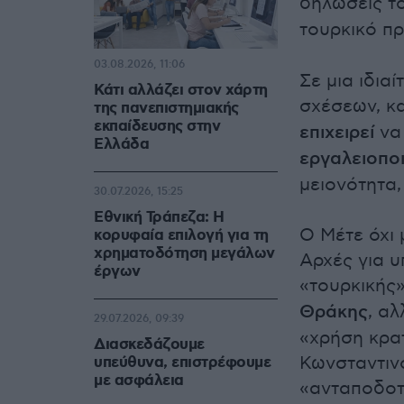
δηλώσεις 
τουρκικό π
03.08.2026, 11:06
Σε μια ιδια
Κάτι αλλάζει στον χάρτη
σχέσεων, κ
της πανεπιστημιακής
εκπαίδευσης στην
επιχειρεί
να 
Ελλάδα
εργαλειοπο
μειονότητα,
30.07.2026, 15:25
Εθνική Τράπεζα: Η
Ο Μέτε όχι 
κορυφαία επιλογή για τη
χρηματοδότηση μεγάλων
Αρχές για 
έργων
«τουρκικής
Θράκης
, α
29.07.2026, 09:39
«χρήση κρα
Διασκεδάζουμε
Κωνσταντιν
υπεύθυνα, επιστρέφουμε
με ασφάλεια
«ανταποδοτ