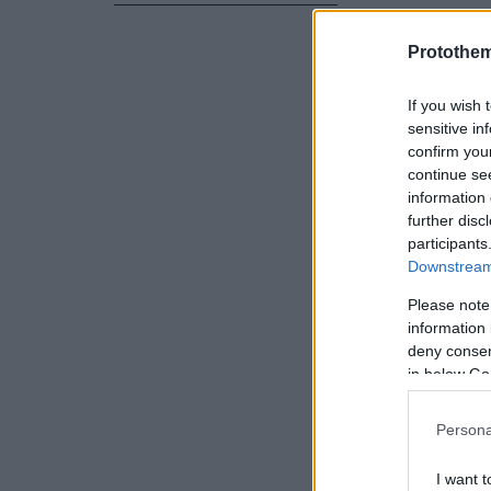
Protothe
If you wish 
sensitive in
confirm you
continue se
information 
further disc
participants
Downstream 
Please note
information 
deny consent
in below Go
Persona
I want t