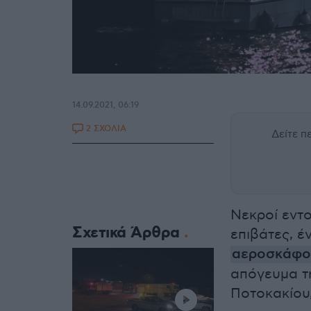
14.09.2021, 06:19
2 ΣΧΟΛΙΑ
Δείτε 
Νεκροί εντ
Σχετικά Άρθρα
επιβάτες, έ
αεροσκάφο
απόγευμα τ
Ποτοκακίου