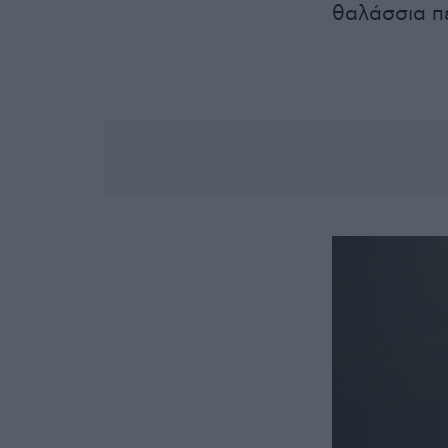
θαλάσσια π