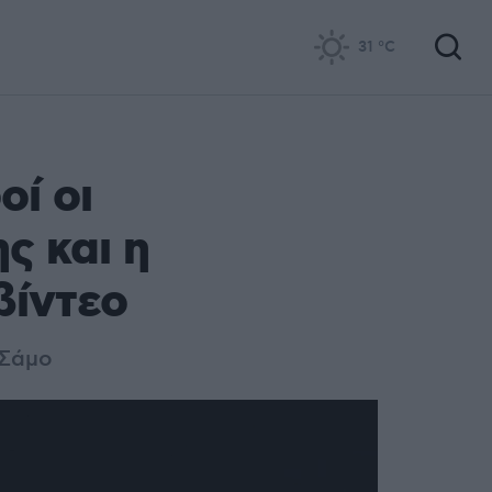
31
°C
ί οι
ς και η
βίντεο
 Σάμο