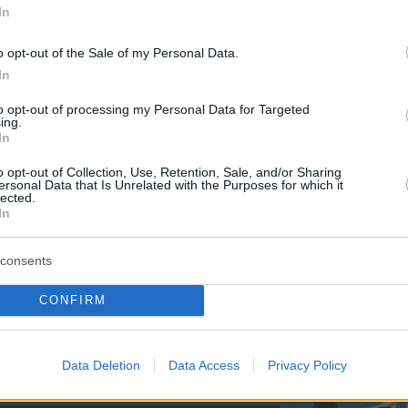
In
το σχέδιο πτήσης που είχε καταθέσει, το
o opt-out of the Sale of my Personal Data.
 θα πραγματοποιούσε ιδιωτική πτήση και θα
In
αν λίγα λεπτά μετά τις 20:00 στο αεροδρόμι
to opt-out of processing my Personal Data for Targeted
ing.
In
o opt-out of Collection, Use, Retention, Sale, and/or Sharing
ersonal Data that Is Unrelated with the Purposes for which it
lected.
In
consents
CONFIRM
Data Deletion
Data Access
Privacy Policy