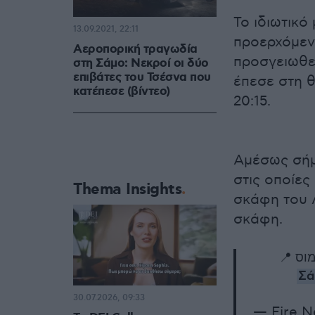
Το ιδιωτικό
13.09.2021, 22:11
προερχόμεν
Αεροπορική τραγωδία
προσγειωθε
στη Σάμο: Νεκροί οι δύο
επιβάτες του Τσέσνα που
έπεσε στη θ
κατέπεσε (βίντεο)
20:15.
Αμέσως σήμ
στις οποίε
Thema Insights
σκάφη του Λ
σκάφη.
סאמוס
30.07.2026, 09:33
— Fire 