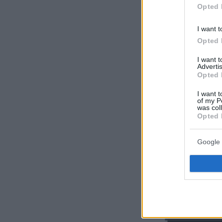
Opted 
Σύμφωνα με 
I want t
αεροσκάφος
Opted 
προσγειωνότ
I want 
του νησιού.
Advertis
Opted 
I want t
of my P
was col
Opted 
Google 