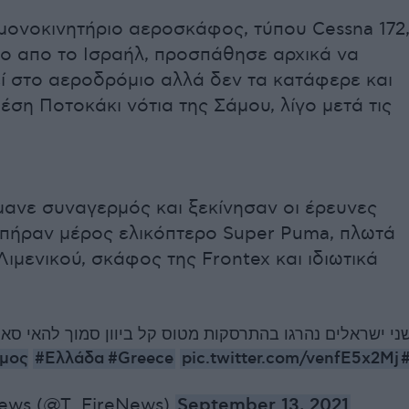
 μονοκινητήριο αεροσκάφος, τύπου Cessna 172
ο απο το Ισραήλ, προσπάθησε αρχικά να
ί στο αεροδρόμιο αλλά δεν τα κατάφερε και
έση Ποτοκάκι νότια της Σάμου, λίγο μετά τις
ανε συναγερμός και ξεκίνησαν οι έρευνες
ς πήραν μέρος ελικόπτερο Super Puma, πλωτά
ιμενικού, σκάφος της Frontex και ιδιωτικά
שראלים נהרגו בהתרסקות מטוס קל ביוון סמוך להאי סאמוס 
#Ελλάδα
#Greece
pic.twitter.com/venfE5x2Mj
#Σάμ
News (@T_FireNews)
September 13, 2021