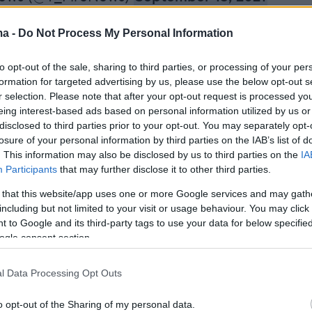
ma -
Do Not Process My Personal Information
to opt-out of the sale, sharing to third parties, or processing of your per
formation for targeted advertising by us, please use the below opt-out s
r selection. Please note that after your opt-out request is processed y
φος δεν είχε βυθιστεί πλήρως παρά το
eing interest-based ads based on personal information utilized by us or
 ο βυθός της περιοχής είναι στα 32 μέτρα,
disclosed to third parties prior to your opt-out. You may separately opt-
losure of your personal information by third parties on the IAB’s list of
 το samosvoice.gr. Το Τσέσνα όπως
. This information may also be disclosed by us to third parties on the
IA
 μάρτυρες
αντιμετώπισε πρόβλημα στο ύψος
Participants
that may further disclose it to other third parties.
ομίου «Αρίσταρχος»
, ταλαντεύτηκε στον αέρα
 that this website/app uses one or more Google services and may gath
ι κατέπεσε στη θάλασσα.
including but not limited to your visit or usage behaviour. You may click 
 to Google and its third-party tags to use your data for below specifi
ogle consent section.
ρει σε ανακοίνωση της η
Υπηρεσία Πολιτικής
ς
, το ιδιωτικό αεροσκάφος τύπου Cessna, C182
l Data Processing Opt Outs
ε από τον αερολιμένα της
Χάϊφα στο Ισραήλ
αίνοντες.
o opt-out of the Sharing of my personal data.