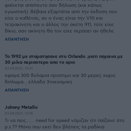
φαίνεται απίστευτο σαν δήλωση (και κάπως
εγωιστική). Βέβαια εξαρτάται από την έκδοση που
είχε ο καθένας, αν ο ένας είναι την V10 και
τετρακίνητη και ο άλλος την σκέτη 911, τότε είχε
δίκιο, σαν ακίνητο θα τον είχε περάσει αν ήθελε.
ΑΠΑΝΤΗΣΗ
Το 1992 με σταματησανε στο Orlando ,γιατι πηγαινα με
30 μιλια περισοτερο απο το οριο
03.09.2021, 13:51
εφαγα 300 δολαρια προστιμο και 30 μερες χωρις
διπλωμα... ελλαδα 3τοκοσμικη
ΑΠΑΝΤΗΣΗ
Johnny Metallo
03.09.2021, 13:18
Τι να πεις....... need for speed νόμιζαν ότι παίζανε στο
p.s.?? Μόνο που εκεί δεν βλέπεις τα ραδίκια