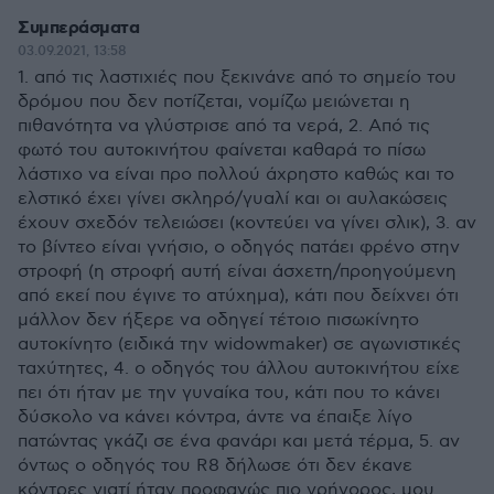
Συμπεράσματα
03.09.2021, 13:58
1. από τις λαστιχιές που ξεκινάνε από το σημείο του
δρόμου που δεν ποτίζεται, νομίζω μειώνεται η
πιθανότητα να γλύστρισε από τα νερά, 2. Από τις
φωτό του αυτοκινήτου φαίνεται καθαρά το πίσω
λάστιχο να είναι προ πολλού άχρηστο καθώς και το
ελστικό έχει γίνει σκληρό/γυαλί και οι αυλακώσεις
έχουν σχεδόν τελειώσει (κοντεύει να γίνει σλικ), 3. αν
το βίντεο είναι γνήσιο, ο οδηγός πατάει φρένο στην
στροφή (η στροφή αυτή είναι άσχετη/προηγούμενη
από εκεί που έγινε το ατύχημα), κάτι που δείχνει ότι
μάλλον δεν ήξερε να οδηγεί τέτοιο πισωκίνητο
αυτοκίνητο (ειδικά την widowmaker) σε αγωνιστικές
ταχύτητες, 4. ο οδηγός του άλλου αυτοκινήτου είχε
πει ότι ήταν με την γυναίκα του, κάτι που το κάνει
δύσκολο να κάνει κόντρα, άντε να έπαιξε λίγο
πατώντας γκάζι σε ένα φανάρι και μετά τέρμα, 5. αν
όντως ο οδηγός του R8 δήλωσε ότι δεν έκανε
κόντρες γιατί ήταν προφανώς πιο γρήγορος, μου