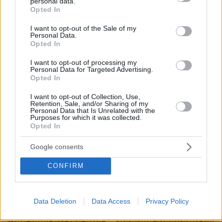
personal data.
grant or deny consent to Google and its third-party tags to
Opted In
use your data for below specified purposes in below Google
consent section.
I want to opt-out of the Sale of my
Personal Data.
Opted In
I want to opt-out of processing my
Personal Data for Targeted Advertising.
Opted In
Δείτε βίντεο: Mad Clip: Βίντεο από τη μοιραία
διαδρομή και ιατροδικαστής ρίχνουν φως στο
I want to opt-out of Collection, Use,
Retention, Sale, and/or Sharing of my
δυστύχημα
Personal Data that Is Unrelated with the
Purposes for which it was collected.
Opted In
Google consents
CONFIRM
Data Deletion
Data Access
Privacy Policy