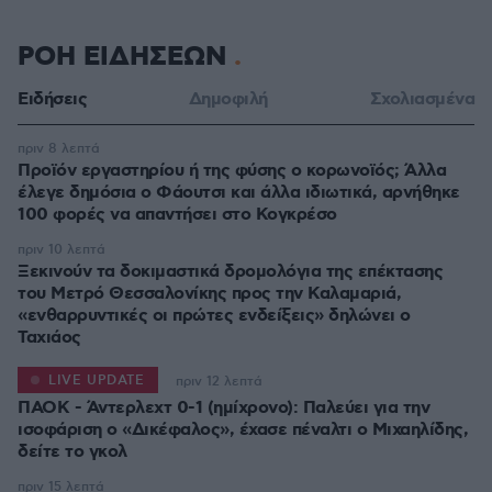
ΡΟΗ ΕΙΔΗΣΕΩΝ
Ειδήσεις
Δημοφιλή
Σχολιασμένα
πριν 8 λεπτά
Προϊόν εργαστηρίου ή της φύσης ο κορωνοϊός; Άλλα
έλεγε δημόσια ο Φάουτσι και άλλα ιδιωτικά, αρνήθηκε
100 φορές να απαντήσει στο Κογκρέσο
πριν 10 λεπτά
Ξεκινούν τα δοκιμαστικά δρομολόγια της επέκτασης
του Μετρό Θεσσαλονίκης προς την Καλαμαριά,
«ενθαρρυντικές οι πρώτες ενδείξεις» δηλώνει ο
Ταχιάος
LIVE UPDATE
πριν 12 λεπτά
ΠΑΟΚ - Άντερλεχτ 0-1 (ημίχρονο): Παλεύει για την
ισοφάριση ο «Δικέφαλος», έχασε πέναλτι ο Μιχαηλίδης,
πριν 15 λεπτά