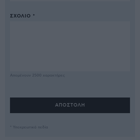
ΣΧΌΛΙΟ *
Απομένουν
2500
χαρακτήρες
* Υποχρεωτικά πεδία