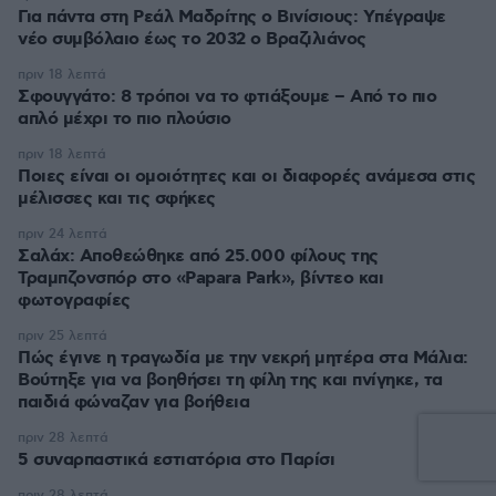
Για πάντα στη Ρεάλ Μαδρίτης ο Βινίσιους: Yπέγραψε
νέο συμβόλαιο έως το 2032 ο Βραζιλιάνος
πριν 18 λεπτά
Σφουγγάτο: 8 τρόποι να το φτιάξουμε – Από το πιο
απλό μέχρι το πιο πλούσιο
πριν 18 λεπτά
Ποιες είναι οι ομοιότητες και οι διαφορές ανάμεσα στις
μέλισσες και τις σφήκες
πριν 24 λεπτά
Σαλάχ: Αποθεώθηκε από 25.000 φίλους της
Τραμπζονσπόρ στο «Papara Park», βίντεο και
φωτογραφίες
πριν 25 λεπτά
Πώς έγινε η τραγωδία με την νεκρή μητέρα στα Μάλια:
Βούτηξε για να βοηθήσει τη φίλη της και πνίγηκε, τα
παιδιά φώναζαν για βοήθεια
πριν 28 λεπτά
5 συναρπαστικά εστιατόρια στο Παρίσι
πριν 28 λεπτά