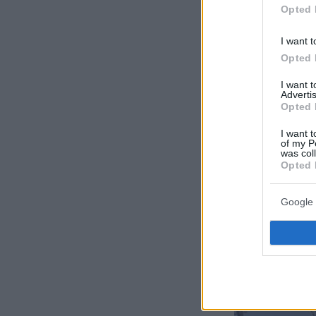
Opted 
I want t
Opted 
I want 
Advertis
Opted 
I want t
of my P
was col
Opted 
Google 