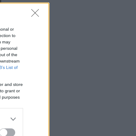
sonal or
ection to
ou may
 personal
out of the
 downstream
B’s List of
er and store
to grant or
ed purposes