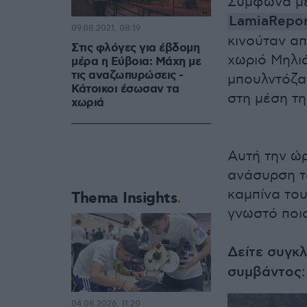
Σύμφωνα με
LamiaRepor
09.08.2021, 08:19
κινούταν απ
Στις φλόγες για έβδομη
χωριό Μηλι
μέρα η Εύβοια: Μάχη με
τις αναζωπυρώσεις -
μπουλντόζα
Κάτοικοι έσωσαν τα
στη μέση τη
χωριά
Αυτή την ώρ
ανάσυρση το
καμπίνα του
Thema Insights
γνωστό ποια
Δείτε συγκ
συμβάντος:
04.08.2026, 11:20