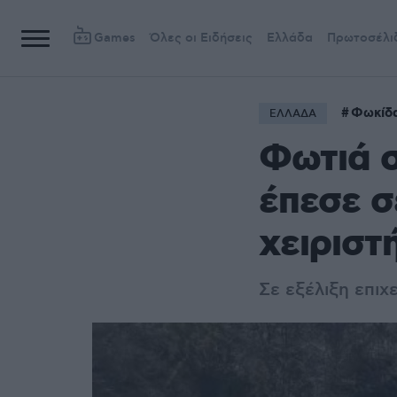
Games
Όλες οι Ειδήσεις
Ελλάδα
Πρωτοσέλι
Φωκίδ
ΕΛΛΑΔΑ
Φωτιά 
έπεσε σ
χειριστ
Σε εξέλιξη επι