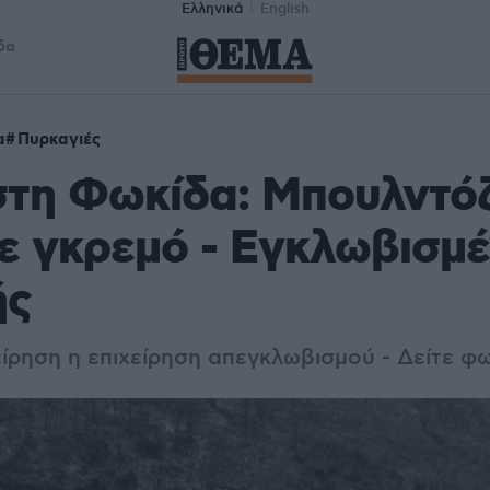
Ελληνικά
English
δα
α
Πυρκαγιές
στη Φωκίδα: Μπουλντό
ε γκρεμό - Εγκλωβισμέ
ής
χείρηση η επιχείρηση απεγκλωβισμού - Δείτε 