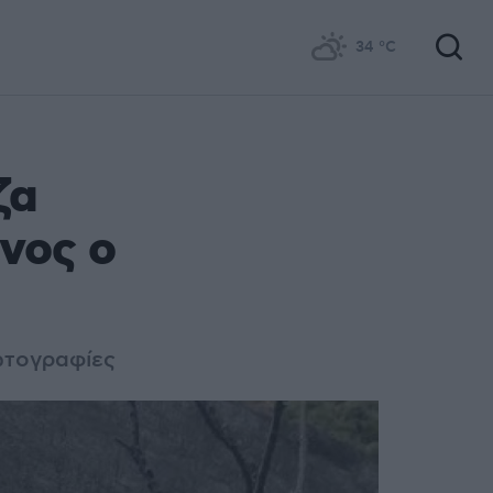
34
°C
ζα
νος ο
φωτογραφίες