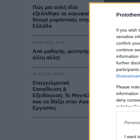
Πώς μια απλή ιδέα
εξελίχθηκε σε κορυφαίο
Protothe
θεσμό ρομποτικής στην
Ελλάδα
If you wish 
sensitive in
06.08.2026, 10:52
confirm you
continue se
Από μαθητής, φοιτητής σε
information 
άλλη πόλη!
further disc
participants
26.07.2026, 09:54
Downstream 
Επαγγελματική
Please note
Εκπαίδευση &
information 
Εξειδίκευση: Το Mοντέλο
deny consent
που σε Bάζει στην Aγορά
in below Go
Eργασίας
Persona
I want t