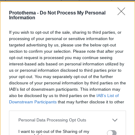
θεωρείται ύποπτος φυγής, ούτε αναμένεται να
τελέσει νέα αδικήματα μέχρι να δικαστεί.
Protothema -
Do Not Process My Personal
Information
Ταυτόχρονα, προφυλακίζει το γλοιώδη Φιλιππίδη γιατί
τον θεωρεί ύποτο τέλεσης νέων βιασμών, ενώ ο
τύπος έχει χαθεί από προσώπου γης μην αντέχοντας
If you wish to opt-out of the sale, sharing to third parties, or
την ξεφτίλα και είναι τόσο αναγνωρίσιμος που όποιος
processing of your personal or sensitive information for
τον δει τον φτύνει. Δε μπορώ να πω, η Δικαιοσύνη
targeted advertising by us, please use the below opt-out
δεν είναι τυφλή. Είναι τελείως αλλοίθωρη. Να
section to confirm your selection. Please note that after your
opt-out request is processed you may continue seeing
περάσει παρακαλώ.
interest-based ads based on personal information utilized by
ΑΠΑΝΤΗΣΗ
us or personal information disclosed to third parties prior to
your opt-out. You may separately opt-out of the further
disclosure of your personal information by third parties on the
Νικολας
IAB’s list of downstream participants. This information may
01.08.2021, 14:48
also be disclosed by us to third parties on the
IAB’s List of
Ο λουκουμας του δροσου στην βαρη ολα τα λεφτα
Downstream Participants
that may further disclose it to other
πολυ special !
third parties.
ΑΠΑΝΤΗΣΗ
Please note that this website/app uses one or more Google
Personal Data Processing Opt Outs
services and may gather and store information including but
Δρόσο...
not limited to your visit or usage behaviour. You may click to
I want to opt-out of the Sharing of my
01.08.2021, 19:51