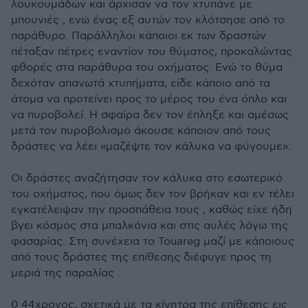
λουκουμάδων και άρχισαν να τον χτυπάνε με
μπουνιές , ενώ ένας εξ αυτών τον κλότσησε από το
παράθυρο. Παράλληλοι κάποιοι εκ των δραστών
πέταξαν πέτρες εναντίον του θύματος, προκαλώντας
φθορές στα παράθυρα του οχήματος. Ενώ το θύμα
δεχόταν απανωτά χτυπήματα, είδε κάποιο από τα
άτομα να προτείνει προς το μέρος του ένα όπλο και
να πυροβολεί. Η σφαίρα δεν τον έπληξε και αμέσως
μετά τον πυροβολισμό άκουσε κάποιον από τους
δράστες να λέει «μαζέψτε τον κάλυκα να φύγουμε».
Οι δράστες αναζήτησαν τον κάλυκα στο εσωτερικό
του οχήματος, που όμως δεν τον βρήκαν και εν τέλει
εγκατέλειψαν την προσπάθεια τους , καθώς είχε ήδη
βγει κόσμος στα μπαλκόνια και στις αυλές λόγω της
φασαρίας. Στη συνέχεια το Touareg μαζί με κάποιους
από τους δράστες της επίθεσης διέφυγε προς τη
μεριά της παραλίας .
0 44χρονος, σχετικά με τα κίνητρα της επίθεσης εις