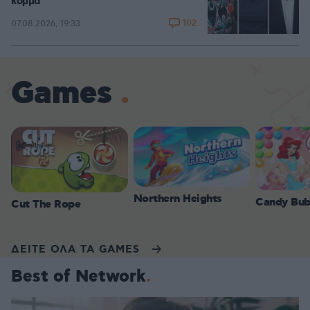
κόμμα
102
07.08.2026, 19:33
Games
Northern Heights
Candy Bub
Cut The Rope
ΔΕΙΤΕ ΟΛΑ ΤΑ GAMES
Best of Network