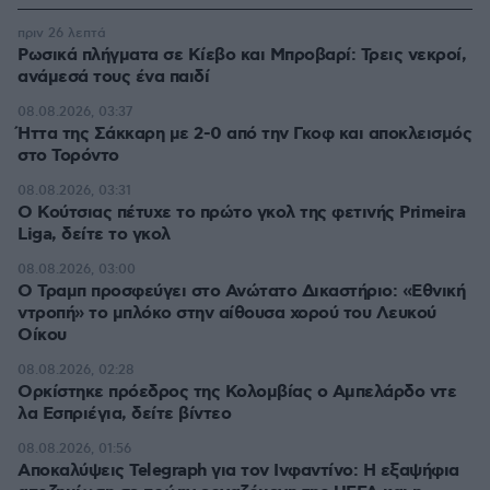
πριν 26 λεπτά
Ρωσικά πλήγματα σε Κίεβο και Μπροβαρί: Τρεις νεκροί,
ανάμεσά τους ένα παιδί
08.08.2026, 03:37
Ήττα της Σάκκαρη με 2-0 από την Γκοφ και αποκλεισμός
στο Τορόντο
08.08.2026, 03:31
Ο Κούτσιας πέτυχε το πρώτο γκολ της φετινής Primeira
Liga, δείτε το γκολ
08.08.2026, 03:00
Ο Τραμπ προσφεύγει στο Ανώτατο Δικαστήριο: «Εθνική
ντροπή» το μπλόκο στην αίθουσα χορού του Λευκού
Οίκου
08.08.2026, 02:28
Ορκίστηκε πρόεδρος της Κολομβίας ο Αμπελάρδο ντε
λα Εσπριέγια, δείτε βίντεο
08.08.2026, 01:56
Αποκαλύψεις Telegraph για τον Ινφαντίνο: Η εξαψήφια