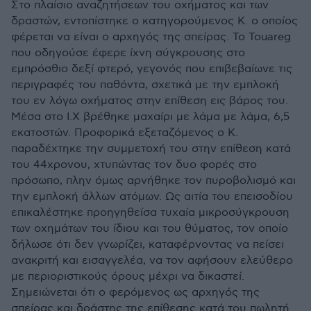
Στο πλαίσιο αναζητήσεων του οχήματος και των
δραστών, εντοπίστηκε ο κατηγορούμενος Κ. ο οποίος
φέρεται να είναι ο αρχηγός της σπείρας. Το Touareg
που οδηγούσε έφερε ίχνη σύγκρουσης στο
εμπρόσθιο δεξί φτερό, γεγονός που επιβεβαίωνε τις
περιγραφές του παθόντα, σχετικά με την εμπλοκή
του εν λόγω οχήματος στην επίθεση εις βάρος του.
Μέσα στο Ι.Χ βρέθηκε μαχαίρι με λάμα με λάμα, 6,5
εκατοστών. Προφορικά εξεταζόμενος ο Κ.
παραδέχτηκε την συμμετοχή του στην επίθεση κατά
του 44χρονου, χτυπώντας τον δυο φορές στο
πρόσωπο, πλην όμως αρνήθηκε τον πυροβολισμό και
την εμπλοκή άλλων ατόμων. Ως αιτία του επεισοδίου
επικαλέστηκε προηγηθείσα τυχαία μικροσύγκρουση
των οχημάτων του ίδιου και του θύματος, τον οποίο
δήλωσε ότι δεν γνωρίζει, καταφέρνοντας να πείσει
ανακριτή και εισαγγελέα, να τον αφήσουν ελεύθερο
με περιοριστικούς όρους μέχρι να δικαστεί.
Σημειώνεται ότι ο φερόμενος ως αρχηγός της
σπείρας και δράστης της επίθεσης κατά του πωλητή