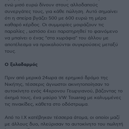
ενώ μισό ευρώ δίνουν στους αλλοδαπούς
συνεργάτες τους, για κάθε πώληση. Αυτό σημαίνει
ότι η σπείρα βγάζει 500 με 600 ευρώ τη μέρα
καθαρό κέρδος. Οι συμμορίες μοιράζουν τις
παραλίες , ωστόσο έχει παρατηρηθεί το φαινόμενο
να μπαίνει ο ένας "στα χωράφια" του άλλου με
αποτέλεσμα να προκαλούνται συγκρούσεις μεταξύ
τους.
Ο ξυλαδαρμός
Πριν από μερικά 24ωρα σε ερημικό δρόμο της
Νικήτης, τέσσερις άγνωστοι ακινητοποίησαν το
αυτοκίνητο ενός 44χρονου Γεωργιανού, βάζοντας το
όχημά τους, ένα μαύρο VW Touareg με καλυμμένες
τις πινακίδες, κάθετα στο οδόστρωμα.
Από το Ι.Χ κατέβηκαν τέσσερα άτομα, οι οποίοι μαζί
με άλλους δυο, πλεύρισαν το αυτοκίνητο του πωλητή