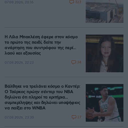
323
07.08.2026, 20:16
Η Λίλα Μπακλέση έφερε στον κόσμο
το πρώτο της παιδί, δείτε την
ανάρτηση του συντρόφου της περί...
λαού και εξουσίας
34
07.08.2026, 22:23
Βάλθηκε να τρελάνει κόσμο ο Καντέρ:
Ο Τούρκος πρώην σέντερ του NBA
δηλώνει ότι πληροί τα κριτήρια...
συμπερίληψης και δηλώνει υποψήφιος
να παίξει στο WNBA
27
07.08.2026, 23:30