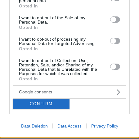
personal data.
grant or deny consent to Google and its third-party tags to
...εσύ?
Opted In
use your data for below specified purposes in below Google
ΑΠΑΝΤΗΣΗ
consent section.
I want to opt-out of the Sale of my
Personal Data.
Opted In
Νικολας
01.08.2021, 14:45
I want to opt-out of processing my
Personal Data for Targeted Advertising.
Ο λουκουμας του δροσου στην βαρη ολα τα λεφτα
Opted In
πολυ special !
I want to opt-out of Collection, Use,
ΑΠΑΝΤΗΣΗ
Retention, Sale, and/or Sharing of my
Personal Data that Is Unrelated with the
Purposes for which it was collected.
Γιώργος
Opted In
01.08.2021, 14:26
Google consents
Αλλοδαποί έρχονται , κάνουν δουλειές στα μαύρα
και δεν μιλάει κανείς . Η μαφία μαμάει και δέρνει και
CONFIRM
εσύ βρε χοντρορεντίκολο, ένα βράδυ που καθόσουν
με το παρεάκι σου και έπινες τσίπουρα , είπες πως να
μαμήσω τους νόμιμους , άσε να κάνω mydata να
Data Deletion
Data Access
Privacy Policy
τρέχουν επιχειρήσεις και λογιστές. Κυριάκο , εσύ θα
την πληρώσεις για όλα αυτά τα φαινόμενα .