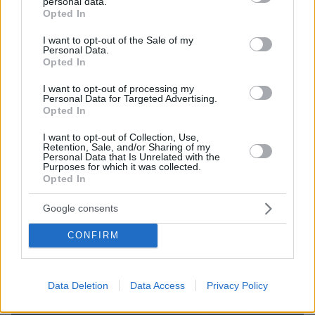
χωριά του
personal data.
grant or deny consent to Google and its third-party tags to
Opted In
use your data for below specified purposes in below Google
πριν μία ώρα
Απαγόρευση κυκλοφορίας σε δασικές περιοχές της
consent section.
I want to opt-out of the Sale of my
Χαλκιδικής λόγω υψηλού κινδύνου εκδήλωσης
Personal Data.
Opted In
πυρκαγιάς
πριν μία ώρα
I want to opt-out of processing my
Personal Data for Targeted Advertising.
Τα σνακ που προστατεύουν την καρδιά – 30 γρ. την
Opted In
ημέρα αρκούν
I want to opt-out of Collection, Use,
Retention, Sale, and/or Sharing of my
ΔΕΙΤΕ ΟΛΕΣ ΤΙΣ ΕΙΔΗΣΕΙΣ
Personal Data that Is Unrelated with the
Purposes for which it was collected.
Opted In
Google consents
ΤΑ ΠΙΟ ΔΗΜΟΦΙΛΗ
CONFIRM
Data Deletion
Data Access
Privacy Policy