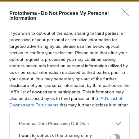
πριν 10 λεπτά
Πάνω από 50.000 Βορειοκορεάτες στρατιώτες θα
Protothema -
Do Not Process My Personal
αναπτυχθούν στη Ρωσία, λέει ο Ζελένσκι
Information
πριν 28 λεπτά
Τα σοβαρά λάθη που κάνουμε και επηρεάζεται η υγεία
If you wish to opt-out of the sale, sharing to third parties, or
του σκύλου μας
processing of your personal or sensitive information for
targeted advertising by us, please use the below opt-out
πριν 33 λεπτά
section to confirm your selection. Please note that after your
Ο Τομ Χόλαντ δάκρυσε όταν είδε τη Ζεντάγια στον
«μυστικό» γάμο τους στην Αγγλία
opt-out request is processed you may continue seeing
interest-based ads based on personal information utilized by
πριν 37 λεπτά
us or personal information disclosed to third parties prior to
«Μπαϊράκι» του Νετανιάχου, απορρίπτει το ειρηνευτικό
your opt-out. You may separately opt-out of the further
σχέδιο του Τραμπ για τη Γάζα: Δεν αποσύρουμε τον
disclosure of your personal information by third parties on the
στρατό μέχρι να αφοπλιστεί εντελώς η Χαμάς
IAB’s list of downstream participants. This information may
also be disclosed by us to third parties on the
IAB’s List of
πριν 42 λεπτά
Φωτιά στο Κορωπί, 112 στους κατοίκους για ετοιμότητα:
Downstream Participants
that may further disclose it to other
Επιχειρούν ισχυρές επίγειες δυνάμεις και έξι εναέρια,
third parties.
βίντεο
Please note that this website/app uses one or more Google
Personal Data Processing Opt Outs
πριν μία ώρα
services and may gather and store information including but
Διακοπές στο Ηράκλειο: Εξερευνώντας την πόλη και τα
not limited to your visit or usage behaviour. You may click to
I want to opt-out of the Sharing of my