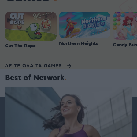
Northern Heights
Candy Bub
Cut The Rope
ΔΕΙΤΕ ΟΛΑ ΤΑ GAMES
Best of Network