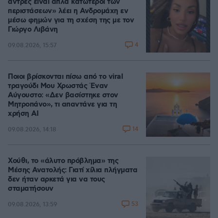
άντρες είναι απλά κατώτεροι των
περιστάσεων» λέει η Ανδρομάχη εν
μέσω φημών για τη σχέση της με τον
Γιώργο Λιβάνη
4
09.08.2026, 15:57
Ποιοι βρίσκονται πίσω από το viral
τραγούδι Μου Χρωστάς Έναν
Αύγουστο: «Δεν βασίστηκε στον
Μητροπάνο», τι απαντάνε για τη
χρήση AI
14
09.08.2026, 14:18
Χούθι, το «άλυτο πρόβλημα» της
Μέσης Ανατολής: Γιατί χίλια πλήγματα
δεν ήταν αρκετά για να τους
σταματήσουν
53
09.08.2026, 13:59