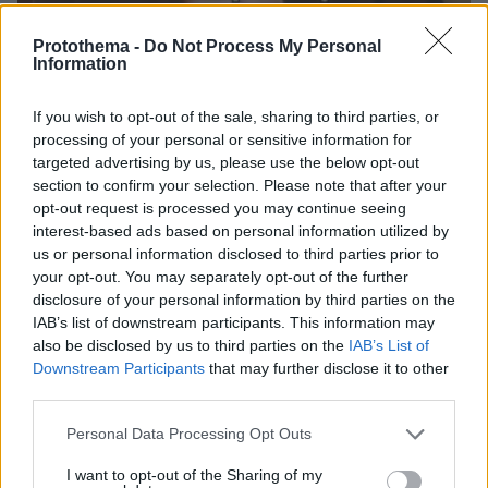
Protothema -
Do Not Process My Personal
Information
If you wish to opt-out of the sale, sharing to third parties, or
30.07.2026, 09:33
processing of your personal or sensitive information for
Το DEI College παρουσιάζει τη Sophia. Την πρώτη 24/7
βοηθό AI που αλλάζει τον τρόπο με τον οποίο μαθαίνουν οι
targeted advertising by us, please use the below opt-out
φοιτητές
section to confirm your selection. Please note that after your
opt-out request is processed you may continue seeing
interest-based ads based on personal information utilized by
03.08.2026, 10:56
us or personal information disclosed to third parties prior to
Η Smart φοιτητική κατοικία στην καρδιά της Αθήνας
your opt-out. You may separately opt-out of the further
disclosure of your personal information by third parties on the
29.07.2026, 09:39
IAB’s list of downstream participants. This information may
Διασκεδάζουμε υπεύθυνα, επιστρέφουμε με ασφάλεια
also be disclosed by us to third parties on the
IAB’s List of
Downstream Participants
that may further disclose it to other
third parties.
ΡΟΗ ΕΙΔΗΣΕΩΝ
Please note that this website/app uses one or more Google
Personal Data Processing Opt Outs
services and may gather and store information including but
Ειδήσεις
Δημοφιλή
Σχολιασμένα
not limited to your visit or usage behaviour. You may click to
I want to opt-out of the Sharing of my