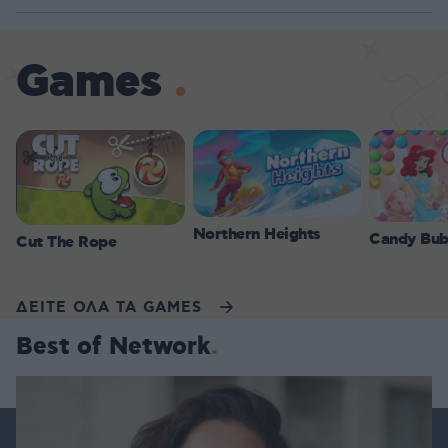
Games
Northern Heights
Candy Bub
Cut The Rope
ΔΕΙΤΕ ΟΛΑ ΤΑ GAMES
Best of Network