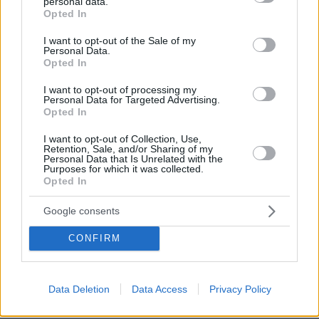
personal data.
grant or deny consent to Google and its third-party tags to
πριν 7 λεπτά
Opted In
use your data for below specified purposes in below Google
Παιδιά και κατοικίδια: Πώς μαθαίνουμε στα παιδιά να τα
consent section.
σέβονται
I want to opt-out of the Sale of my
Personal Data.
Opted In
πριν 20 λεπτά
Στο νοσοκομείο 30χρονη μετά από πτώση από τη
I want to opt-out of processing my
γέφυρα της Χαλκίδας
Personal Data for Targeted Advertising.
Opted In
πριν 27 λεπτά
Λίσι μετά την ήττα του ΠΑΟΚ: «Με περισσότερη
I want to opt-out of Collection, Use,
σοβαρότητα θα παίρναμε κάτι καλύτερο»
Retention, Sale, and/or Sharing of my
Personal Data that Is Unrelated with the
πριν 34 λεπτά
Purposes for which it was collected.
Βλάβη, ατύχημα ή πρόβλημα στο ταξίδι; Η κάλυψη που
Opted In
πολλοί αγνοούν
Google consents
πριν 40 λεπτά
Χαλαρή έξοδος για τον Κυριάκο Μητσοτάκη και τη
CONFIRM
σύζυγό του Μαρέβα στα Χανιά, φωτογραφίες
πριν 43 λεπτά
«Θα μπορούσε να συμβεί σύντομα»: Αισιόδοξος ξανά ο
Data Deletion
Data Access
Privacy Policy
Τραμπ για το τέλος του πολέμου με το Ιράν, «δεν
νομίζω ότι μπορούν ν' αντέξουν πολύ ακόμα»