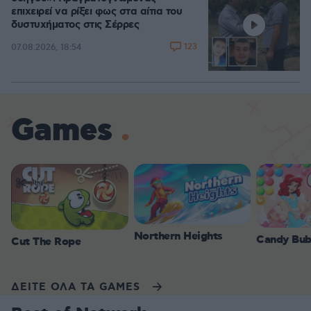
επιχειρεί να ρίξει φως στα αίτια του
δυστυχήματος στις Σέρρες
123
07.08.2026, 18:54
Games
Northern Heights
Candy Bub
Cut The Rope
ΔΕΙΤΕ ΟΛΑ ΤΑ GAMES