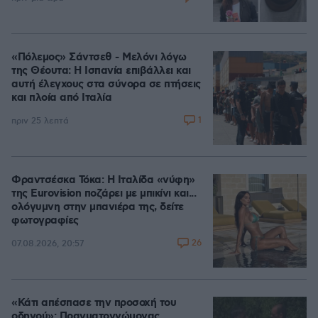
«Πόλεμος» Σάντσεθ - Μελόνι λόγω
της Θέουτα: Η Ισπανία επιβάλλει και
αυτή έλεγχους στα σύνορα σε πτήσεις
και πλοία από Ιταλία
1
πριν 25 λεπτά
Φραντσέσκα Τόκα: Η Ιταλίδα «νύφη»
της Eurovision ποζάρει με μπικίνι και...
ολόγυμνη στην μπανιέρα της, δείτε
φωτογραφίες
26
07.08.2026, 20:57
«Κάτι απέσπασε την προσοχή του
οδηγού»: Πραγματογνώμονας