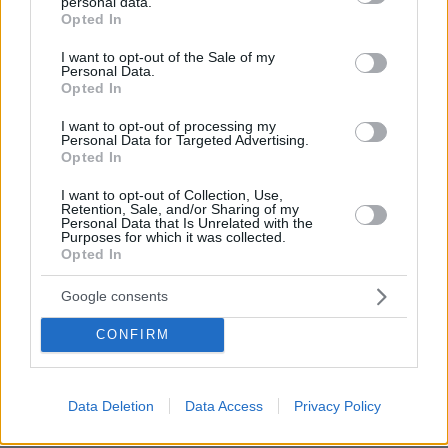
personal data.
grant or deny consent to Google and its third-party tags to
Opted In
use your data for below specified purposes in below Google
consent section.
I want to opt-out of the Sale of my
Personal Data.
Opted In
I want to opt-out of processing my
Personal Data for Targeted Advertising.
Opted In
I want to opt-out of Collection, Use,
Retention, Sale, and/or Sharing of my
Personal Data that Is Unrelated with the
Purposes for which it was collected.
Opted In
Google consents
CONFIRM
Data Deletion
Data Access
Privacy Policy
02.06.2021, 19:16
Εισαγγελέας για την τραγωδία στα Μάλγαρα: Άγνωστο