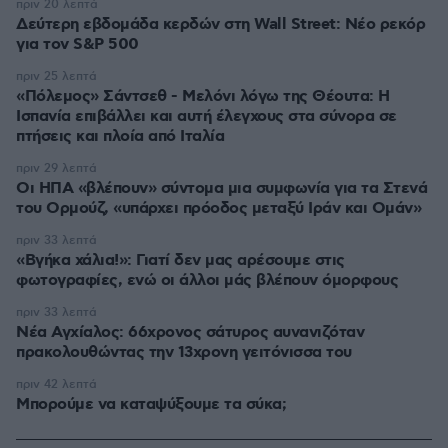
πριν 20 λεπτά
Δεύτερη εβδομάδα κερδών στη Wall Street: Νέο ρεκόρ
για τον S&P 500
πριν 25 λεπτά
«Πόλεμος» Σάντσεθ - Μελόνι λόγω της Θέουτα: Η
Ισπανία επιβάλλει και αυτή έλεγχους στα σύνορα σε
πτήσεις και πλοία από Ιταλία
πριν 29 λεπτά
Οι ΗΠΑ «βλέπουν» σύντομα μια συμφωνία για τα Στενά
του Ορμούζ, «υπάρχει πρόοδος μεταξύ Ιράν και Ομάν»
πριν 33 λεπτά
«Βγήκα χάλια!»: Γιατί δεν μας αρέσουμε στις
φωτογραφίες, ενώ οι άλλοι μάς βλέπουν όμορφους
πριν 33 λεπτά
Νέα Αγχίαλος: 66χρονος σάτυρος αυνανιζόταν
πρακολουθώντας την 13χρονη γειτόνισσα του
πριν 42 λεπτά
Μπορούμε να καταψύξουμε τα σύκα;