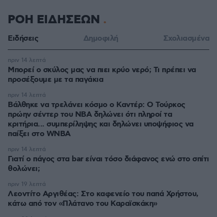
ΡΟΗ ΕΙΔΗΣΕΩΝ
Ειδήσεις
Δημοφιλή
Σχολιασμένα
πριν 14 λεπτά
Μπορεί ο σκύλος μας να πιει κρύο νερό; Τι πρέπει να
προσέξουμε με τα παγάκια
πριν 14 λεπτά
Βάλθηκε να τρελάνει κόσμο ο Καντέρ: Ο Τούρκος
πρώην σέντερ του NBA δηλώνει ότι πληροί τα
κριτήρια... συμπερίληψης και δηλώνει υποψήφιος να
παίξει στο WNBA
πριν 14 λεπτά
Γιατί ο πάγος στα bar είναι τόσο διάφανος ενώ στο σπίτι
θολώνει;
πριν 19 λεπτά
Λεοντίτο Αργιθέας: Στο καφενείο του παπά Χρήστου,
κάτω από τον «Πλάτανο του Καραϊσκάκη»