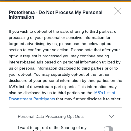
Η στιγμή που 54χρονος άνδρας «στριμώχνει»
13χρονη σε ασανσέρ - «Ήταν απλώς ένα
Protothema -
Do Not Process My Personal
Information
παιχνίδι» λέει ο ίδιος
If you wish to opt-out of the sale, sharing to third parties, or
Έκκληση Βασιλακόπουλου: Ο κόσμος να μην
processing of your personal or sensitive information for
ακούει τρελαμένους, ψεκασμένους
targeted advertising by us, please use the below opt-out
αντιεμβολιαστές
section to confirm your selection. Please note that after your
opt-out request is processed you may continue seeing
interest-based ads based on personal information utilized by
us or personal information disclosed to third parties prior to
protothema.gr στο Google News
Ακολουθήστε το
your opt-out. You may separately opt-out of the further
και μάθετε πρώτοι όλες τις ειδήσεις
disclosure of your personal information by third parties on the
IAB’s list of downstream participants. This information may
Ειδήσεις
Δείτε όλες τις τελευταίες
από την Ελλάδα
also be disclosed by us to third parties on the
IAB’s List of
και τον Κόσμο, τη στιγμή που συμβαίνουν, στο
Downstream Participants
that may further disclose it to other
Protothema.gr
third parties.
Please note that this website/app uses one or more Google
Personal Data Processing Opt Outs
Σχετικά Άρθρα
services and may gather and store information including but
not limited to your visit or usage behaviour. You may click to
I want to opt-out of the Sharing of my