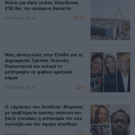
Άλλος για data center; Επενδύσεις
€50 δισ. την ερχόμενη δεκαετία
227
07.08.2026, 20:16
Νέες καταγγελίες στην Ελπίδα για τη
Δημοκρατία: Γρατσία, Γαλανός,
Καρυστιανού και αυλικοί το
μετέτρεψαν σε φοβικό αρχηγικό
κόμμα
67
07.08.2026, 19:33
Ο «Δράκος» του Λονδίνου: 40χρονος
με προβλήματα όρασης σκότωνε και
βίαζε γυναίκες, η αστυνομία τον είχε
συλλάβει και τον άφησε ελεύθερο
5
πριν μία ώρα