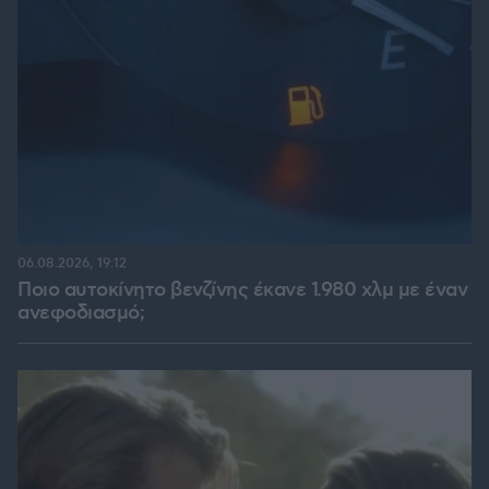
06.08.2026, 19:12
Ποιο αυτοκίνητο βενζίνης έκανε 1.980 χλμ με έναν
ανεφοδιασμό;