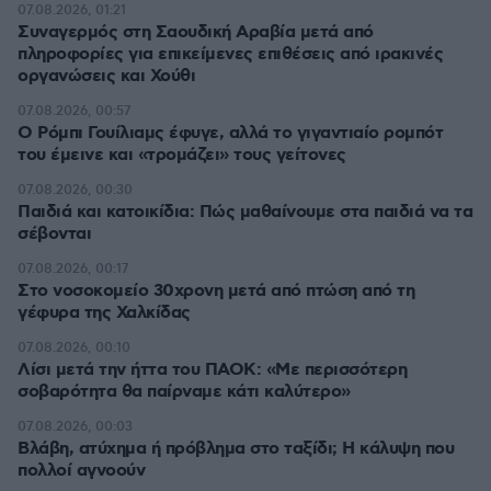
07.08.2026, 01:21
Συναγερμός στη Σαουδική Αραβία μετά από
πληροφορίες για επικείμενες επιθέσεις από ιρακινές
οργανώσεις και Χούθι
07.08.2026, 00:57
Ο Ρόμπι Γουίλιαμς έφυγε, αλλά το γιγαντιαίο ρομπότ
του έμεινε και «τρομάζει» τους γείτονες
07.08.2026, 00:30
Παιδιά και κατοικίδια: Πώς μαθαίνουμε στα παιδιά να τα
σέβονται
07.08.2026, 00:17
Στο νοσοκομείο 30χρονη μετά από πτώση από τη
γέφυρα της Χαλκίδας
07.08.2026, 00:10
Λίσι μετά την ήττα του ΠΑΟΚ: «Με περισσότερη
σοβαρότητα θα παίρναμε κάτι καλύτερο»
07.08.2026, 00:03
Βλάβη, ατύχημα ή πρόβλημα στο ταξίδι; Η κάλυψη που
πολλοί αγνοούν