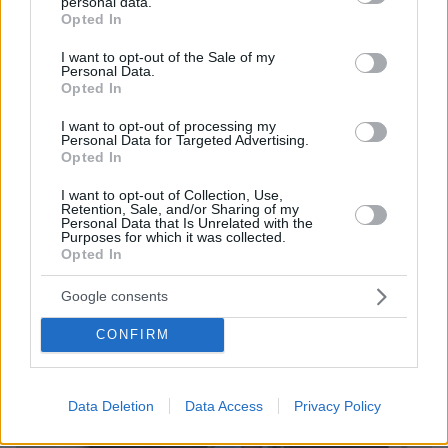
personal data.
grant or deny consent to Google and its third-party tags to
Opted In
use your data for below specified purposes in below Google
consent section.
I want to opt-out of the Sale of my
Personal Data.
Opted In
I want to opt-out of processing my
Personal Data for Targeted Advertising.
Opted In
I want to opt-out of Collection, Use,
Retention, Sale, and/or Sharing of my
06.08.2026, 23:17
Personal Data that Is Unrelated with the
Purposes for which it was collected.
Στη ΓΑΔΑ κρατείται η 46χρονη που κατηγορείται
Opted In
για την επίθεση στη Marfin, δείτε βίντεο και
φωτογραφίες
Google consents
CONFIRM
Data Deletion
Data Access
Privacy Policy