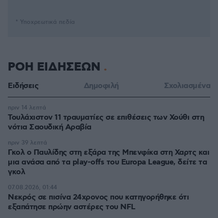
* Υποχρεωτικά πεδία
ΡΟΗ ΕΙΔΗΣΕΩΝ
Ειδήσεις
Δημοφιλή
Σχολιασμένα
πριν 14 λεπτά
Τουλάχιστον 11 τραυματίες σε επιθέσεις των Χούθι στη
νότια Σαουδική Αραβία
πριν 39 λεπτά
Γκολ ο Παυλίδης στη εξάρα της Μπενφίκα στη Χαρτς και
μια ανάσα από τα play-offs του Europa League, δείτε τα
γκολ
07.08.2026, 01:44
Νεκρός σε πισίνα 24χρονος που κατηγορήθηκε ότι
εξαπάτησε πρώην αστέρες του NFL