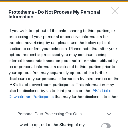
06.08.2026, 23:57
Χαλαρή έξοδος για τον Κυριάκο Μητσοτάκη και τη
Protothema -
Do Not Process My Personal
σύζυγό του Μαρέβα στα Χανιά, φωτογραφίες
Information
If you wish to opt-out of the sale, sharing to third parties, or
ΔΕΙΤΕ ΟΛΕΣ ΤΙΣ ΕΙΔΗΣΕΙΣ
processing of your personal or sensitive information for
targeted advertising by us, please use the below opt-out
section to confirm your selection. Please note that after your
opt-out request is processed you may continue seeing
ΤΑ ΠΙΟ ΔΗΜΟΦΙΛΗ
interest-based ads based on personal information utilized by
us or personal information disclosed to third parties prior to
your opt-out. You may separately opt-out of the further
disclosure of your personal information by third parties on the
IAB’s list of downstream participants. This information may
also be disclosed by us to third parties on the
IAB’s List of
Downstream Participants
that may further disclose it to other
third parties.
Please note that this website/app uses one or more Google
Personal Data Processing Opt Outs
services and may gather and store information including but
not limited to your visit or usage behaviour. You may click to
I want to opt-out of the Sharing of my