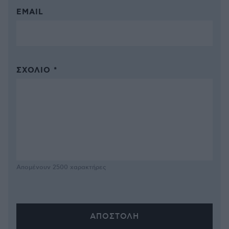
EMAIL
ΣΧΌΛΙΟ *
Απομένουν
2500
χαρακτήρες