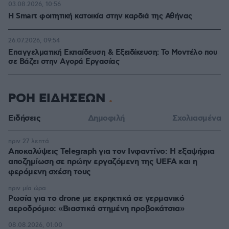
03.08.2026, 10:56
Η Smart φοιτητική κατοικία στην καρδιά της Αθήνας
26.07.2026, 09:54
Επαγγελματική Εκπαίδευση & Εξειδίκευση: Το Mοντέλο που
σε Bάζει στην Aγορά Eργασίας
ΡΟΗ ΕΙΔΗΣΕΩΝ
Ειδήσεις
Δημοφιλή
Σχολιασμένα
πριν 27 λεπτά
Αποκαλύψεις Telegraph για τον Ινφαντίνο: Η εξαψήφια
αποζημίωση σε πρώην εργαζόμενη της UEFA και η
φερόμενη σχέση τους
πριν μία ώρα
Ρωσία για το drone με εκρηκτικά σε γερμανικό
αεροδρόμιο: «Βιαστικά στημένη προβοκάτσια»
08.08.2026, 01:00