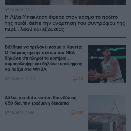
07.08.2026, 22:23
Η Λίλα Μπακλέση έφερε στον κόσμο το πρώτο
της παιδί, δείτε την ανάρτηση του συντρόφου της
περί... λαού και εξουσίας
Βάλθηκε να τρελάνει κόσμο ο Καντέρ:
Ο Τούρκος πρώην σέντερ του NBA
δηλώνει ότι πληροί τα κριτήρια...
συμπερίληψης και δηλώνει υποψήφιος
να παίξει στο WNBA
20
07.08.2026, 23:30
Άλλος για data center; Επενδύσεις
€50 δισ. την ερχόμενη δεκαετία
302
07.08.2026, 20:16