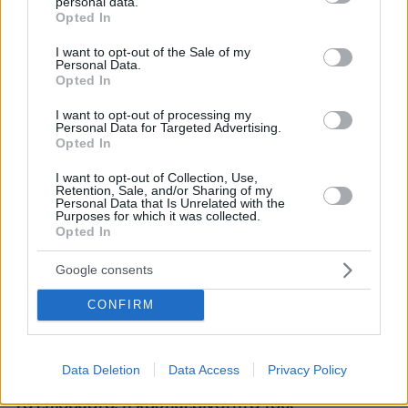
personal data.
grant or deny consent to Google and its third-party tags to
Opted In
use your data for below specified purposes in below Google
consent section.
I want to opt-out of the Sale of my
Personal Data.
Opted In
I want to opt-out of processing my
Personal Data for Targeted Advertising.
Opted In
I want to opt-out of Collection, Use,
Retention, Sale, and/or Sharing of my
Personal Data that Is Unrelated with the
Purposes for which it was collected.
Opted In
Google consents
CONFIRM
07.08.2026, 15:59
Είδος υπό εξαφάνιση οι υπερπολύτεκνοι στην
Data Deletion
Data Access
Privacy Policy
Ελλάδα που γερνάει: Τα... δύο ταψιά μεσημεριανό,
τα επιδόματα, η καθημερινότητά τους