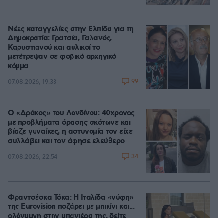
Νέες καταγγελίες στην Ελπίδα για τη
Δημοκρατία: Γρατσία, Γαλανός,
Καρυστιανού και αυλικοί το
μετέτρεψαν σε φοβικό αρχηγικό
κόμμα
99
07.08.2026, 19:33
Ο «Δράκος» του Λονδίνου: 40χρονος
με προβλήματα όρασης σκότωνε και
βίαζε γυναίκες, η αστυνομία τον είχε
συλλάβει και τον άφησε ελεύθερο
34
07.08.2026, 22:54
Φραντσέσκα Τόκα: Η Ιταλίδα «νύφη»
της Eurovision ποζάρει με μπικίνι και...
ολόγυμνη στην μπανιέρα της, δείτε