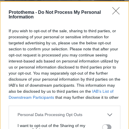
Protothema -
Do Not Process My Personal
Information
If you wish to opt-out of the sale, sharing to third parties, or
processing of your personal or sensitive information for
targeted advertising by us, please use the below opt-out
section to confirm your selection. Please note that after your
opt-out request is processed you may continue seeing
interest-based ads based on personal information utilized by
us or personal information disclosed to third parties prior to
your opt-out. You may separately opt-out of the further
disclosure of your personal information by third parties on the
07.08.2026, 18:22
IAB’s list of downstream participants. This information may
«Πόσα θέλεις για το κορίτσι;»: Τουρίστας στην
also be disclosed by us to third parties on the
IAB’s List of
Κρήτη ζητά... τιμή για να ασελγήσει σε ανήλικη, τι
Downstream Participants
that may further disclose it to other
καταγγέλλει ο ιδιοκτήτης επιχείρησης
third parties.
Please note that this website/app uses one or more Google
Personal Data Processing Opt Outs
services and may gather and store information including but
not limited to your visit or usage behaviour. You may click to
I want to opt-out of the Sharing of my