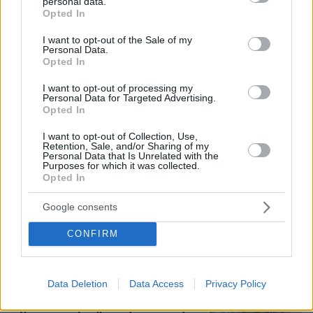
personal data.
grant or deny consent to Google and its third-party tags to
34
06.08.2026, 09:55
Opted In
use your data for below specified purposes in below Google
consent section.
I want to opt-out of the Sale of my
Personal Data.
Opted In
Η εξομολόγηση της συζύγου του
Κώστα Σόμμερ: Ανησυχώ μήπως
I want to opt-out of processing my
ξεχάσει πόσο πολύ τον χρειαζόμαστε
Personal Data for Targeted Advertising.
και πόσο τον αγαπάμε
Opted In
30
05.08.2026, 20:15
I want to opt-out of Collection, Use,
Retention, Sale, and/or Sharing of my
Personal Data that Is Unrelated with the
Purposes for which it was collected.
Opted In
Χιροσίμα 6 Αυγούστου 1945: Όταν το
«Μικρό Αγόρι» σκότωσε 80.000
Google consents
ανθρώπους
CONFIRM
112
06.08.2026, 07:56
Data Deletion
Data Access
Privacy Policy
Άγριο διπλό έγκλημα στην Ταϊλάνδη: