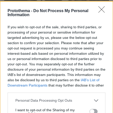
Protothema -
Do Not Process My Personal
Information
06.08.2026, 04:44
«Τα παιδιά έχουν μια μικρή ίωση»: Το τελευταίο
If you wish to opt-out of the sale, sharing to third parties, or
μήνυμα της μητέρας στον πρώην σύζυγό της πριν
processing of your personal or sensitive information for
δολοφονήσει τα τέσσερα παιδιά τους
targeted advertising by us, please use the below opt-out
section to confirm your selection. Please note that after your
opt-out request is processed you may continue seeing
Ζευγάρι Βρετανών με 3 παιδιά
interest-based ads based on personal information utilized by
πούλησαν τα πάντα για να
us or personal information disclosed to third parties prior to
αγοράσουν σπίτι στην Αιγιάλεια,
καταστράφηκε από την πυρκαγιά λίγο
your opt-out. You may separately opt-out of the further
πριν μετακομίσουν, φωτογραφίες
disclosure of your personal information by third parties on the
IAB’s list of downstream participants. This information may
171
05.08.2026, 19:53
also be disclosed by us to third parties on the
IAB’s List of
Downstream Participants
that may further disclose it to other
third parties.
Το μεγάλο παζάρι με τους
ανεξάρτητους: Με ποια κόμματα
Please note that this website/app uses one or more Google
Personal Data Processing Opt Outs
φλερτάρουν οι βουλευτές που δεν
services and may gather and store information including but
έχουν στέγη
not limited to your visit or usage behaviour. You may click to
I want to opt-out of the Sharing of my