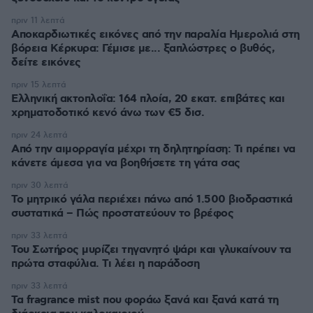
πριν 11 λεπτά
Αποκαρδιωτικές εικόνες από την παραλία Ημερολιά στη
βόρεια Κέρκυρα: Γέμισε με... ξαπλώστρες ο βυθός,
δείτε εικόνες
πριν 15 λεπτά
Ελληνική ακτοπλοΐα: 164 πλοία, 20 εκατ. επιβάτες και
χρηματοδοτικό κενό άνω των €5 δισ.
πριν 24 λεπτά
Από την αιμορραγία μέχρι τη δηλητηρίαση: Τι πρέπει να
κάνετε άμεσα για να βοηθήσετε τη γάτα σας
πριν 30 λεπτά
Το μητρικό γάλα περιέχει πάνω από 1.500 βιοδραστικά
συστατικά – Πώς προστατεύουν το βρέφος
πριν 33 λεπτά
Του Σωτήρος μυρίζει τηγανητό ψάρι και γλυκαίνουν τα
πρώτα σταφύλια. Τι λέει η παράδοση
πριν 33 λεπτά
Τα fragrance mist που φοράω ξανά και ξανά κατά τη