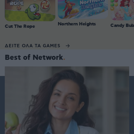
Northern Heights
Candy Bub
Cut The Rope
ΔΕΙΤΕ ΟΛΑ ΤΑ GAMES
Best of Network