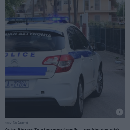
πριν 36 λεπτά
Δείτε βίντεο: Το πλυντήριο έκρυβε... σχεδόν ένα κιλό