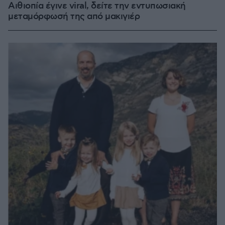
Αιθιοπία έγινε viral, δείτε την εντυπωσιακή
μεταμόρφωσή της από μακιγιέρ