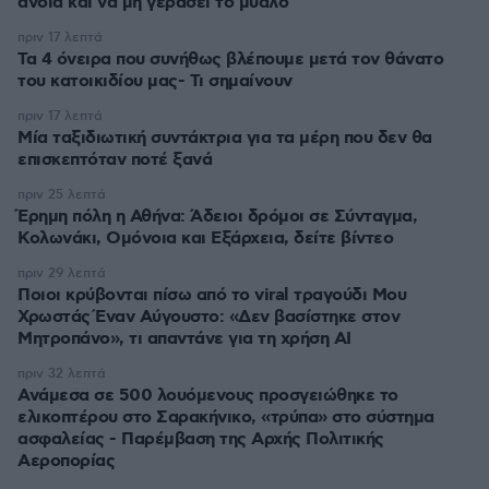
άνοια και να μη γεράσει το μυαλό
πριν 17 λεπτά
Τα 4 όνειρα που συνήθως βλέπουμε μετά τον θάνατο
του κατοικιδίου μας- Τι σημαίνουν
πριν 17 λεπτά
Μία ταξιδιωτική συντάκτρια για τα μέρη που δεν θα
επισκεπτόταν ποτέ ξανά
πριν 25 λεπτά
Έρημη πόλη η Αθήνα: Άδειοι δρόμοι σε Σύνταγμα,
Κολωνάκι, Ομόνοια και Εξάρχεια, δείτε βίντεο
πριν 29 λεπτά
Ποιοι κρύβονται πίσω από το viral τραγούδι Μου
Χρωστάς Έναν Αύγουστο: «Δεν βασίστηκε στον
Μητροπάνο», τι απαντάνε για τη χρήση AI
πριν 32 λεπτά
Ανάμεσα σε 500 λουόμενους προσγειώθηκε το
ελικοπτέρου στο Σαρακήνικο, «τρύπα» στο σύστημα
ασφαλείας - Παρέμβαση της Αρχής Πολιτικής
Αεροπορίας