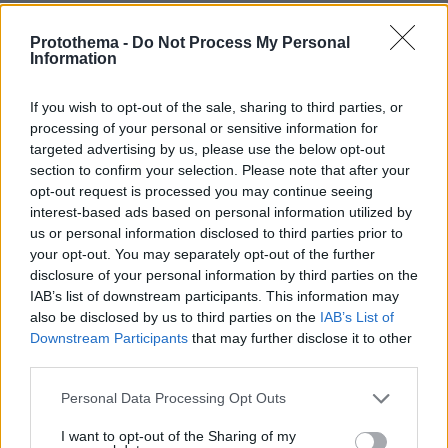
τωρα. Πιασε απο Εισαγγελατο και κατεληξε σ αυτον
του Οpen Παυλοπουλο.Τρεφουν τοση προκαταληψη
Protothema -
Do Not Process My Personal
μισος θαλεγα μερικοι γι αυτα τα παιδια που παιζουν
Information
την ζωη τους κορονα γραμματα που ειναι ν απορει
κανεις. Ελεγε ο Εισαγγελατος σημερα δεν εχει
If you wish to opt-out of the sale, sharing to third parties, or
σημασια τι εκανε πιο μπροστα το " παιδι" εγω βλεπω
processing of your personal or sensitive information for
μονο το βιντεο. Δηλ αν το "παιδι" εστειλε στο
targeted advertising by us, please use the below opt-out
Νοσοκομειο 2 Αστυνομικους και αρνηθηκε να
section to confirm your selection. Please note that after your
συληφθη ησυχα, δεν εχει σημασια κατα τον κυριο
opt-out request is processed you may continue seeing
Εισαγγελατο.Γι αυτο σας λεω η γαγγραινα στην χωρα
interest-based ads based on personal information utilized by
ειναι η καστα των δημοσιογραφων(των περισοτερων
us or personal information disclosed to third parties prior to
your opt-out. You may separately opt-out of the further
που εχουν καταστρεψει την χωρα με τις
disclosure of your personal information by third parties on the
προκαταληψεις τους και τις ιδεοληψιες τους.Αλλωστε
IAB’s list of downstream participants. This information may
οι περισοτεροι ειναι πρωην Πασοκοι. Οι πολιτικοι
also be disclosed by us to third parties on the
IAB’s List of
ηλθαν και παρηλθαν αλλα αυτοι κολημενοι εκει για
Downstream Participants
that may further disclose it to other
δεκαετιες.Ο κοσμος πρεπει να καταλαβη οτι η κυρια
third parties.
αιτια του κακου στην Ελλαδα ειναι αυτοι ,αν οχι ολοι
οι περισοτεροι.Εχουν δεσει τα χερια της Αστυνομιας
Please note that this website/app uses one or more Google
Personal Data Processing Opt Outs
καλα καλα προς μεγαλη χαρα τω Συριζαιων
services and may gather and store information including but
Αναρχικων (γιατι μην γελιομαστε η νεολαια του
not limited to your visit or usage behaviour. You may click to
I want to opt-out of the Sharing of my