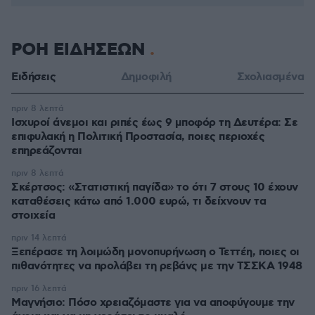
ΡΟΗ ΕΙΔΗΣΕΩΝ
Ειδήσεις
Δημοφιλή
Σχολιασμένα
πριν 8 λεπτά
Ισχυροί άνεμοι και ριπές έως 9 μποφόρ τη Δευτέρα: Σε
επιφυλακή η Πολιτική Προστασία, ποιες περιοχές
επηρεάζονται
πριν 8 λεπτά
Σκέρτσος: «Στατιστική παγίδα» το ότι 7 στους 10 έχουν
καταθέσεις κάτω από 1.000 ευρώ, τι δείχνουν τα
στοιχεία
πριν 14 λεπτά
Ξεπέρασε τη λοιμώδη μονοπυρήνωση ο Τεττέη, ποιες οι
πιθανότητες να προλάβει τη ρεβάνς με την ΤΣΣΚΑ 1948
πριν 16 λεπτά
Μαγνήσιο: Πόσο χρειαζόμαστε για να αποφύγουμε την