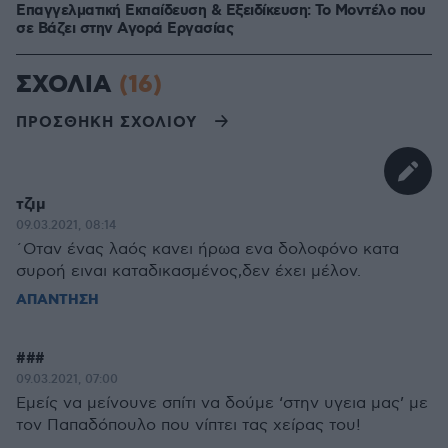
Επαγγελματική Εκπαίδευση & Εξειδίκευση: Το Mοντέλο που
σε Bάζει στην Aγορά Eργασίας
ΣΧΟΛΙΑ
(16)
ΠΡΟΣΘΗΚΗ ΣΧΟΛΙΟΥ
τζιμ
09.03.2021, 08:14
΄Οταν ένας λαός κανει ήρωα ενα δολοφόνο κατα
συροή ειναι καταδικασμένος,δεν έχει μέλον.
ΑΠΑΝΤΗΣΗ
###
09.03.2021, 07:00
Εμείς να μείνουνε σπίτι να δούμε ‘στην υγεια μας’ με
τον Παπαδόπουλο που νίπτει τας χείρας του!