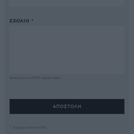
ΣΧΌΛΙΟ *
Απομένουν
2500
χαρακτήρες
* Υποχρεωτικά πεδία