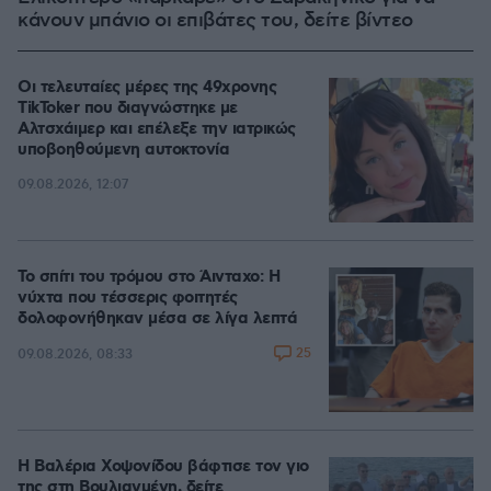
κάνουν μπάνιο οι επιβάτες του, δείτε βίντεο
Οι τελευταίες μέρες της 49χρονης
TikToker που διαγνώστηκε με
Αλτσχάιμερ και επέλεξε την ιατρικώς
υποβοηθούμενη αυτοκτονία
09.08.2026, 12:07
Το σπίτι του τρόμου στο Άινταχο: Η
νύχτα που τέσσερις φοιτητές
δολοφονήθηκαν μέσα σε λίγα λεπτά
25
09.08.2026, 08:33
Η Βαλέρια Χοψονίδου βάφτισε τον γιο
της στη Βουλιαγμένη, δείτε