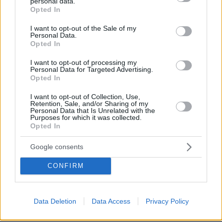
personal data.
Συριζα τα κανει ολα αυτα βοηθουμενη βεβαια τωρα
grant or deny consent to Google and its third-party tags to
Opted In
απο τους ροπαλοφορους του ΚΚΕ αλλοι Δημοκρατες
use your data for below specified purposes in below Google
αυτοι.και μετα φωναζουμε για εγκλημα μπαχαλο
consent section.
I want to opt-out of the Sale of my
κ.λ.πΠως να παει ο αστυνομικος να επιβαλη την ταξη
Personal Data.
Opted In
και την αλλη μερα θα ειναι κατηγορουμενος στον
Εισγγελατο και Παυλοπουλο και λ.π. κ.λ.π
I want to opt-out of processing my
Personal Data for Targeted Advertising.
ΑΠΑΝΤΗΣΗ
Opted In
I want to opt-out of Collection, Use,
Retention, Sale, and/or Sharing of my
Personal Data that Is Unrelated with the
Purposes for which it was collected.
Μαλλον
Opted In
08.03.2021, 19:56
Κάνετε οτι δεν καταλαβαίνετε ορισμένοι γιατι δεν
Google consents
τους μαζεύουν , επειδή αυτό επιδιώκουν και να γινει
CONFIRM
το κέντρο μπάχαλο ,οτι και καλά η κυβέρνηση χτυπά
και προπηλακίζει τον "λαό" οταν κάνει πορείες καί
καταπατά το δικαίωμα του να διαδηλώσει και τέτοιες
παπ@ριές .
Data Deletion
Data Access
Privacy Policy
ΑΠΑΝΤΗΣΗ