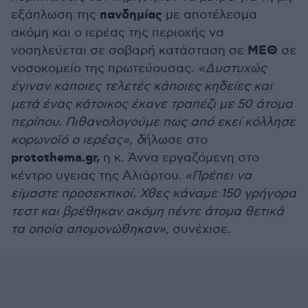
πανδημίας
εξάπλωση της
με αποτέλεσμα
ακόμη και ο ιερέας της περιοχής να
ΜΕΘ
νοσηλεύεται σε σοβαρή κατάσταση σε
σε
νοσοκομείο της πρωτεύουσας.
«Δυστυχώς
έγιναν κάποιες τελετές κάποιες κηδείες και
μετά ένας κάτοικος έκανε τραπέζι με 50 άτομα
περίπου. Πιθανολογούμε πως από εκεί κόλλησε
κορωνοϊό ο ιερέας», δ
ήλωσε στο
protothema.gr,
η κ. Άννα εργαζόμενη στο
κέντρο υγειας της Αλιάρτου.
«Πρέπει να
είμαστε προσεκτικοί. Χθες κάναμε 150 γρήγορα
τεστ και βρέθηκαν ακόμη πέντε άτομα θετικά
τα οποία απομονώθηκαν»,
συνέχισε.