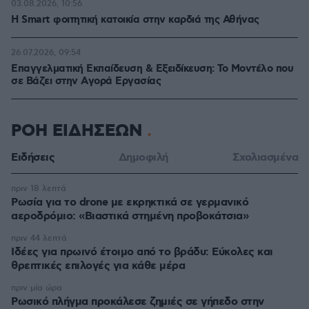
03.08.2026, 10:56
Η Smart φοιτητική κατοικία στην καρδιά της Αθήνας
26.07.2026, 09:54
Επαγγελματική Εκπαίδευση & Εξειδίκευση: Το Mοντέλο που
σε Bάζει στην Aγορά Eργασίας
ΡΟΗ ΕΙΔΗΣΕΩΝ
Ειδήσεις
Δημοφιλή
Σχολιασμένα
πριν 18 λεπτά
Ρωσία για το drone με εκρηκτικά σε γερμανικό
αεροδρόμιο: «Βιαστικά στημένη προβοκάτσια»
πριν 44 λεπτά
Ιδέες για πρωινό έτοιμο από το βράδυ: Εύκολες και
θρεπτικές επιλογές για κάθε μέρα
πριν μία ώρα
Ρωσικό πλήγμα προκάλεσε ζημιές σε γήπεδο στην