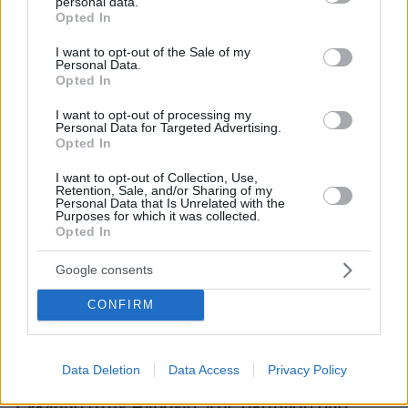
Τέλος, τα παραπάνω περιοριστικά μέτρα
personal data.
grant or deny consent to Google and its third-party tags to
Opted In
ισχύουν μέχρι την Παρασκευή 15/01/2021,
use your data for below specified purposes in below Google
consent section.
οπότε και θα συνεδριάσει η Εθνική Επιτροπή
I want to opt-out of the Sale of my
Personal Data.
Προστασίας της Δημόσιας Υγείας έναντι του
Opted In
κορωνοϊού COVID-19 για την αξιολόγηση των
I want to opt-out of processing my
επιδημιολογικών δεδομένων.
Personal Data for Targeted Advertising.
Opted In
I want to opt-out of Collection, Use,
Retention, Sale, and/or Sharing of my
Personal Data that Is Unrelated with the
Ειδήσεις σήμερα
Purposes for which it was collected.
Opted In
Μόσιαλος: Σε 10 ημέρες θα ξέρουμε αν πάμε
Google consents
σε άρση της αυστηροποίησης των μέτρων
CONFIRM
Ακάρ: «Κατάπιε» τις απειλές προς την Ελλάδα
μπροστά στον Γερμανό πρεσβευτή, αλλά...
Data Deletion
Data Access
Privacy Policy
Έγκλημα στην Αλβανία: «Τις σκότωσα από