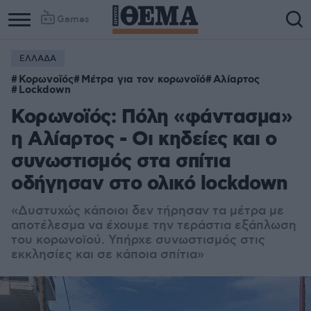
Games
ΕΛΛΑΔΑ
Column
Column
Κορωνοϊός
Μέτρα για τον κορωνοϊό
Αλίαρτος
1
2
Lockdown
Κορωνοϊός: Πόλη «φάντασμα»
η Αλίαρτος - Οι κηδείες και ο
συνωστισμός στα σπίτια
οδήγησαν στο ολικό lockdown
«Δυστυχώς κάποιοι δεν τήρησαν τα μέτρα με
αποτέλεσμα να έχουμε την τεράστια εξάπλωση
του
κορωνοϊού
. Υπήρχε συνωστισμός στις
εκκλησίες και σε κάποια σπίτια»