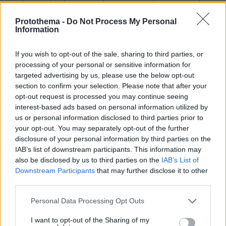
ανάγκης (τρόφιμα, φάρμακα κ.α.) των κατοίκων
και για την κάθε είδους συνδρομή σε
Protothema -
Do Not Process My Personal
Information
περιπτώσεις κατοίκων χρονίως πασχόντων και
αναξιοπαθούντων.
If you wish to opt-out of the sale, sharing to third parties, or
processing of your personal or sensitive information for
- Λήψη μέριμνας της Περιφερειακής Διοίκησης
targeted advertising by us, please use the below opt-out
Πυροσβεστικών Υπηρεσιών (ΠΕ.ΠΥ.Δ.) Στερεάς
section to confirm your selection. Please note that after your
Ελλάδας για συνδρομή σε προσωπικό και μέσα,
opt-out request is processed you may continue seeing
interest-based ads based on personal information utilized by
όπου και όταν απαιτηθεί.
us or personal information disclosed to third parties prior to
your opt-out. You may separately opt-out of the further
- Επιτήρηση και ανάληψη κάθε αναγκαίας
disclosure of your personal information by third parties on the
ενέργειας από τη Γενική Περιφερειακή
IAB’s list of downstream participants. This information may
also be disclosed by us to third parties on the
IAB’s List of
Αστυνομική Διεύθυνση (ΓΕ.Π.Α.Δ.) Στερεάς
Downstream Participants
that may further disclose it to other
Ελλάδας για την τήρηση του κατ’ οίκον και
third parties.
γεωγραφικού περιορισμού των κατοίκων της
Please note that this website/app uses one or more Google
ως άνω Κοινότητας.
Personal Data Processing Opt Outs
services and may gather and store information including but
not limited to your visit or usage behaviour. You may click to
I want to opt-out of the Sharing of my