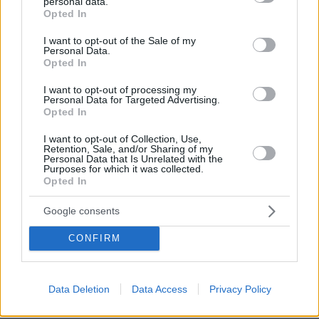
personal data.
grant or deny consent to Google and its third-party tags to
χορηγείται βίζα εργασίας διάρκειας μονάχα 12
Opted In
use your data for below specified purposes in below Google
μηνών.
consent section.
I want to opt-out of the Sale of my
Personal Data.
Opted In
Το σύστημα πόντων για τους μετανάστες
περιλαμβάνει μία κατηγορία βίζας για
I want to opt-out of processing my
Personal Data for Targeted Advertising.
ειδικευμένο εργατικό δυναμικό. Για να έχει
Opted In
κάποιος δικαίωμα αίτησης γι’ αυτή τη βίζα,
I want to opt-out of Collection, Use,
πρέπει να αποδείξει ότι κάποιος εργοδότης,
Retention, Sale, and/or Sharing of my
Personal Data that Is Unrelated with the
εγκεκριμένος από το υπουργείο Εσωτερικών
Purposes for which it was collected.
(Home Office), του προσφέρει θέση εργασίας
Opted In
για να εργαστεί στο απαιτούμενο επίπεδο
Google consents
εξειδίκευσης. Ο μισθός που θα λαμβάνει από
τον εργοδότη οφείλει να ανέρχεται
CONFIRM
τουλάχιστον στο κατώτατο όριο μισθών
(συνήθως 26.500 στερλίνες ετησίως ή τον
Data Deletion
Data Access
Privacy Policy
αγοραίο μισθό για τη συγκεκριμένη εργασία -
όποιο από τα δύο είναι υψηλότερο).