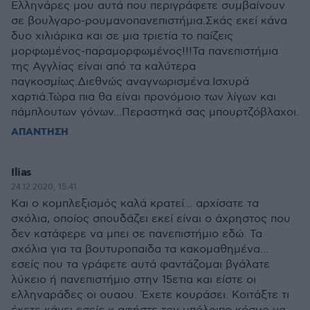
Ελληνάρες μου αυτά που περιγράφετε συμβαίνουν
σε βουλγαρο-ρουμανοπανεπιστήμια.Σκάς εκεί κάνα
δυο χιλιάρικα και σε μια τριετία το παίζεις
μορφωμένος-παραμορφωμένος!!!Τα πανεπιστήμια
της Αγγλίας είναι από τα καλύτερα
παγκοσμίως.Διεθνώς αναγνωρισμένα.Ισχυρά
χαρτιά.Τώρα πια θα είναι προνόμοιο των λίγων και
πάμπλουτων γόνων...Περαστηκά σας μπουρτζόβλαχοι.
ΑΠΑΝΤΗΣΗ
Ilias
24.12.2020, 15:41
Και ο κομπλεξισμός καλά κρατεί... αρχίσατε τα
σχόλια, οποίος σπουδάζει εκεί είναι ο άχρηστος που
δεν κατάφερε να μπει σε πανεπιστήμιο εδώ. Τα
σχόλια για τα βουτυροπαιδα τα κακομαθημένα...
εσείς που τα γράφετε αυτά φαντάζομαι βγάλατε
λύκειο ή πανεπιστήμιο στην 15ετια και είστε οι
ελληναράδες οι ουαου. Έχετε κουράσει. Κοιτάξτε τι