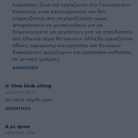
Ευρωπαιες ζουν και εργαζονται στο Γιουναηντεντ
Κινγκντομ ειναι κατοχυρωνενοι και δεν
επηρεαζονται απο το μπρεξιτ,οσοι ομως
αποφασισουν να μετακινηθουν για να
διαμεινουν,ειτε να εργαστουν ειτε να σπουδασουν
απο εδω και περα θα ισχυουν αλλα,θα χρειαζονται
αδειες παραμονης και εργασιας και θα εχουν
διαφορετικο φορολογικο και εργασιακο καθεστως
σε γενικες γραμμες
ΑΠΑΝΤΗΣΗ
@ three birds sitting
24.12.2020, 22:20
ότι πείτε λόρδε μου
ΑΠΑΝΤΗΣΗ
Α ρε όρνια
24.12.2020, 15:45