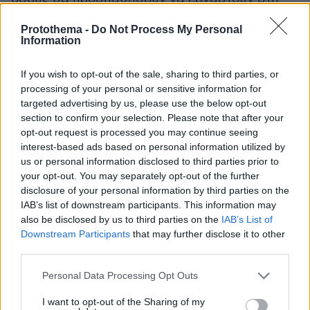
Βρετανία από το 2021 και μετά. Σε περίπτωση
Protothema -
Do Not Process My Personal
που κάποιος δεν διαθέτει το περίφημο pre
Information
settled status, δηλαδή το καθεστώς της άδειας
προσωρινής παραμονής, η μετανάστευση
If you wish to opt-out of the sale, sharing to third parties, or
μετατρέπεται σε ηράκλειο άθλο, επειδή θα
processing of your personal or sensitive information for
targeted advertising by us, please use the below opt-out
υπόκειται στη νέα μεταναστευτική πολιτική του
section to confirm your selection. Please note that after your
Λονδίνου. Αυτή προβλέπει ένα point system για
opt-out request is processed you may continue seeing
τους μετανάστες, αντίστοιχο με αυτό της
interest-based ads based on personal information utilized by
Αυστραλίας. Οι ενδιαφερόμενοι
us or personal information disclosed to third parties prior to
your opt-out. You may separately opt-out of the further
μοριοδοτούνται με βάση τις δεξιότητες, τις
disclosure of your personal information by third parties on the
γνώσεις, τις σπουδές και την εμπειρία τους.
IAB’s list of downstream participants. This information may
Αυτό σημαίνει ότι η στρόφιγγα των ευκαιριών
also be disclosed by us to third parties on the
IAB’s List of
κλείνει, ειδικά για τους ανειδίκευτους εργάτες,
Downstream Participants
that may further disclose it to other
third parties.
ενώ περιορίζονται οι ευκαιρίες και για τους
υπόλοιπους. Στους χαμηλής ειδίκευσης
Please note that this website/app uses one or more Google
Personal Data Processing Opt Outs
εργαζομένους, ακόμα και αν τα καταφέρουν
services and may gather and store information including but
not limited to your visit or usage behaviour. You may click to
I want to opt-out of the Sharing of my
να εξασφαλίσουν βίζα, ενδέχεται να