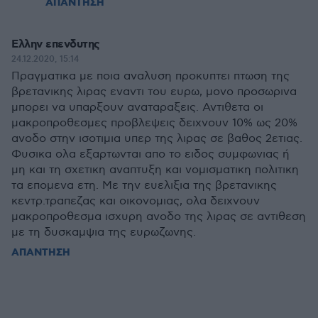
ΑΠΑΝΤΗΣΗ
Ελλην επενδυτης
24.12.2020, 15:14
Πραγματικα με ποια αναλυση προκυπτει πτωση της
βρετανικης λιρας εναντι του ευρω, μονο προσωρινα
μπορει να υπαρξουν αναταραξεις. Αντιθετα οι
μακροπροθεσμες προβλεψεις δειχνουν 10% ως 20%
ανοδο στην ισοτιμια υπερ της λιρας σε βαθος 2ετιας.
Φυσικα ολα εξαρτωνται απο το ειδος συμφωνιας ή
μη και τη σχετικη αναπτυξη και νομισματικη πολιτικη
τα επομενα ετη. Με την ευελιξια της βρετανικης
κεντρ.τραπεζας και οικονομιας, ολα δειχνουν
μακροπροθεσμα ισχυρη ανοδο της λιρας σε αντιθεση
με τη δυσκαμψια της ευρωζωνης.
ΑΠΑΝΤΗΣΗ