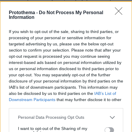
αντίστοιχα και το ωράριο λειτουργίας τους.
Protothema -
Do Not Process My Personal
Ανοιχτά, αλλά για παραλαβή προϊόντων με τη
Information
μέθοδο click away θα είναι σήμερα και τα
εμπορικά καταστήματα από τις τις 11:00 έως τις
If you wish to opt-out of the sale, sharing to third parties, or
20:00.
processing of your personal or sensitive information for
targeted advertising by us, please use the below opt-out
section to confirm your selection. Please note that after your
opt-out request is processed you may continue seeing
protothema.gr στο Google News
Ακολουθήστε το
interest-based ads based on personal information utilized by
και μάθετε πρώτοι όλες τις ειδήσεις
us or personal information disclosed to third parties prior to
your opt-out. You may separately opt-out of the further
Ειδήσεις
Δείτε όλες τις τελευταίες
από την Ελλάδα
disclosure of your personal information by third parties on the
και τον Κόσμο, τη στιγμή που συμβαίνουν, στο
IAB’s list of downstream participants. This information may
Protothema.gr
also be disclosed by us to third parties on the
IAB’s List of
Downstream Participants
that may further disclose it to other
third parties.
Thema Insights
Please note that this website/app uses one or more Google
Personal Data Processing Opt Outs
services and may gather and store information including but
not limited to your visit or usage behaviour. You may click to
I want to opt-out of the Sharing of my