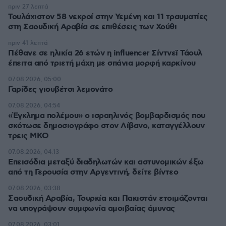
πριν 27 λεπτά
Τουλάχιστον 58 νεκροί στην Υεμένη και 11 τραυματίες
στη Σαουδική Αραβία σε επιθέσεις των Χούθι
πριν 41 λεπτά
Πέθανε σε ηλικία 26 ετών η influencer Σίντνεϊ Τάουλ
έπειτα από τριετή μάχη με σπάνια μορφή καρκίνου
07.08.2026, 05:00
Γαρίδες γιουβέτσι λεμονάτο
07.08.2026, 04:54
«Έγκλημα πολέμου» ο ισραηλινός βομβαρδισμός που
σκότωσε δημοσιογράφο στον Λίβανο, καταγγέλλουν
τρεις ΜΚΟ
07.08.2026, 04:13
Επεισόδια μεταξύ διαδηλωτών και αστυνομικών έξω
από τη Γερουσία στην Αργεντινή, δείτε βίντεο
07.08.2026, 03:38
Σαουδική Αραβία, Τουρκία και Πακιστάν ετοιμάζονται
να υπογράψουν συμφωνία αμοιβαίας άμυνας
07.08.2026, 03:01