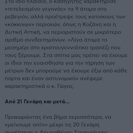
Στο ίδιο πλαίσιο, ο καθηγητής χαρακτήρισε
«τετελεσμένο γεγονός» τα 9 άτομα στο
ρεβεγιόν, αλλά προέτρεψε τους κατοίκους των
«κόκκινων» περιοχών, όπως η Κοζάνη και η
Δυτική Αττική, να περιοριστούν σε μικρότερο
αριθμό συνδαιτημόνων. «Λίγα άτομα το
μεσημέρι στο χριστουγεννιάτικο τραπέζι που
τους ξέρουμε. Στα σπίτια μας πρέπει να έχουμε
οι ίδιοι την ευαισθησία για την τήρηση των
μέτρων δεν μπορούμε να έχουμε έξω από κάθε
πόρτα και έναν αστυνομικό» ανέφερε
χαρακτηριστικά ο κ. Γώγος.
Από 21 Γενάρη και μετά…
Προχωρώντας ένα βήμα περισσότερο, να
«μείνουμε σπίτι» μέχρι τις 20 Γενάρη
συνέστησε ο Δημοσθένης Σαρηγιάννης,