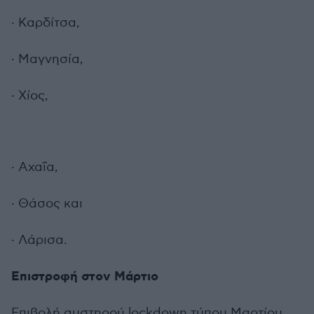
· Καρδίτσα,
· Μαγνησία,
· Χίος,
· Αχαΐα,
· Θάσος και
· Λάρισα.
Επιστροφή στον Μάρτιο
Επιβολή αυστηρού lockdown τύπου Μαρτίου