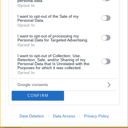
personal data.
grant or deny consent to Google and its third-party tags to
Opted In
use your data for below specified purposes in below Google
consent section.
I want to opt-out of the Sale of my
Personal Data.
Opted In
I want to opt-out of processing my
Personal Data for Targeted Advertising.
Opted In
I want to opt-out of Collection, Use,
Retention, Sale, and/or Sharing of my
Personal Data that Is Unrelated with the
Purposes for which it was collected.
Opted In
Google consents
CONFIRM
30.07.2026, 09:33
Data Deletion
Data Access
Privacy Policy
Το DEI College παρουσιάζει τη Sophia. Την πρώτη 24/7
βοηθό AI που αλλάζει τον τρόπο με τον οποίο μαθαίνουν οι