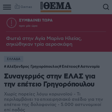
Games
ΣΥΜΒΑΙΝΕΙ ΤΩΡΑ
πριν μία ώρα
Φωτιά στην Aγία Μαρίνα Ηλείας,
σηκώθηκαν τρία αεροσκάφη
ΕΛΛΑΔΑ
Αλέξανδρος Γρηγορόπουλος
Επέτειος
Αστυνομία
Συναγερμός στην ΕΛΑΣ για
την επέτειο Γρηγορόπουλου
Χωρίς πορείες λόγω κορωνοϊού - Τι
περιλαμβάνει το επιχειρησιακό σχέδιο για την
επέτειο της δολοφονίας - 5.000 αστυνομικοί
επί ποδός