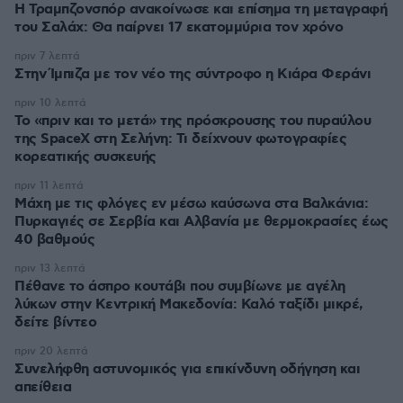
Η Τραμπζονσπόρ ανακοίνωσε και επίσημα τη μεταγραφή
του Σαλάχ: Θα παίρνει 17 εκατομμύρια τον χρόνο
πριν 7 λεπτά
Στην Ίμπιζα με τον νέο της σύντροφο η Κιάρα Φεράνι
πριν 10 λεπτά
Το «πριν και το μετά» της πρόσκρουσης του πυραύλου
της SpaceX στη Σελήνη: Τι δείχνουν φωτογραφίες
κορεατικής συσκευής
πριν 11 λεπτά
Μάχη με τις φλόγες εν μέσω καύσωνα στα Βαλκάνια:
Πυρκαγιές σε Σερβία και Αλβανία με θερμοκρασίες έως
40 βαθμούς
πριν 13 λεπτά
Πέθανε το άσπρο κουτάβι που συμβίωνε με αγέλη
λύκων στην Κεντρική Μακεδονία: Καλό ταξίδι μικρέ,
δείτε βίντεο
πριν 20 λεπτά
Συνελήφθη αστυνομικός για επικίνδυνη οδήγηση και
απείθεια