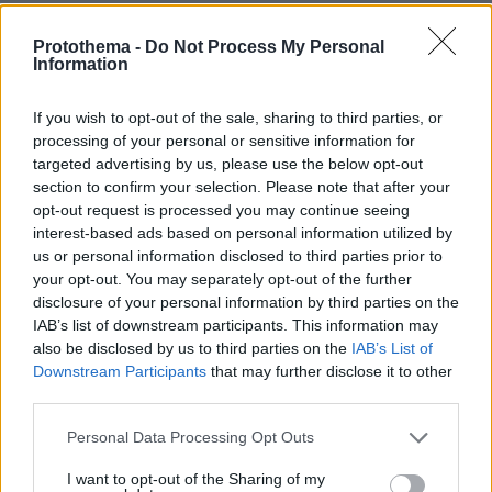
πριν 20 λεπτά
Δημήτρης Ξανθάκης: Η γνήσια λαϊκή φωνή, οι
Protothema -
Do Not Process My Personal
συνεργασίες, τα κορυφαία του τραγούδια, γιατί δεν
Information
έκανε καριέρα σε μεγάλες πίστες
If you wish to opt-out of the sale, sharing to third parties, or
πριν 21 λεπτά
Οι πρώτες δηλώσεις του Λιβάι Γκαρσία: «Με έπεισαν ο
processing of your personal or sensitive information for
προπονητής και ο τεχνικός διευθυντής του
targeted advertising by us, please use the below opt-out
Παναθηναϊκού», βίντεο
section to confirm your selection. Please note that after your
opt-out request is processed you may continue seeing
πριν 22 λεπτά
interest-based ads based on personal information utilized by
Αυτά είναι τα σημάδια που δείχνουν ότι ο σκύλος σας
us or personal information disclosed to third parties prior to
είναι παραμελημένος
your opt-out. You may separately opt-out of the further
πριν 22 λεπτά
disclosure of your personal information by third parties on the
Rihanna: Χορεύει αισθησιακά στον A$AP Rocky κατά τη
IAB’s list of downstream participants. This information may
διάρκεια κρουαζιέρας στα Μπαρμπέιντος
also be disclosed by us to third parties on the
IAB’s List of
Downstream Participants
that may further disclose it to other
third parties.
ΔΕΙΤΕ ΟΛΕΣ ΤΙΣ ΕΙΔΗΣΕΙΣ
Please note that this website/app uses one or more Google
Personal Data Processing Opt Outs
services and may gather and store information including but
not limited to your visit or usage behaviour. You may click to
I want to opt-out of the Sharing of my