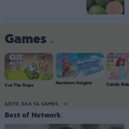
Games
Northern Heights
Candy Bub
Cut The Rope
ΔΕΙΤΕ ΟΛΑ ΤΑ GAMES
Best of Network