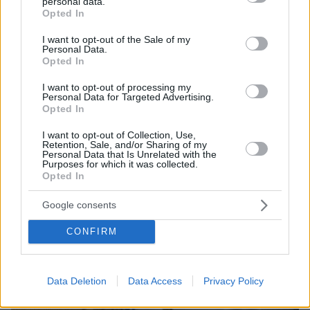
personal data.
ΤΑ ΠΙΟ ΔΗΜΟΦΙΛΗ
grant or deny consent to Google and its third-party tags to
Opted In
use your data for below specified purposes in below Google
consent section.
I want to opt-out of the Sale of my
Personal Data.
Opted In
I want to opt-out of processing my
Personal Data for Targeted Advertising.
Opted In
I want to opt-out of Collection, Use,
Retention, Sale, and/or Sharing of my
Personal Data that Is Unrelated with the
Purposes for which it was collected.
Opted In
Google consents
CONFIRM
Data Deletion
Data Access
Privacy Policy