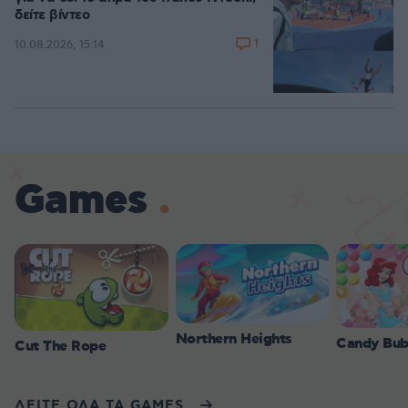
δείτε βίντεο
1
10.08.2026, 15:14
Games
Northern Heights
Candy Bub
Cut The Rope
ΔΕΙΤΕ ΟΛΑ ΤΑ GAMES