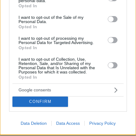
personal data.
χέρια σας στη γάτα σας
grant or deny consent to Google and its third-party tags to
Opted In
use your data for below specified purposes in below Google
πριν 13 λεπτά
consent section.
Το street food στα καλύτερά του: 5 επιλογές σε
I want to opt-out of the Sale of my
Personal Data.
αθηναϊκές καντίνες και σουβλατζίδικα
Opted In
πριν 20 λεπτά
I want to opt-out of processing my
Καλοκαιρινές εικόνες διασημοτήτων που μας εμπνέουν
Personal Data for Targeted Advertising.
έως σήμερα
Opted In
πριν 23 λεπτά
I want to opt-out of Collection, Use,
Στο μικροσκόπιο τα αιολικά πάρκα σε όλη την Ελλάδα
Retention, Sale, and/or Sharing of my
μετά τη μεγάλη φωτιά στη Βοιωτία, εισαγγελική
Personal Data that Is Unrelated with the
Purposes for which it was collected.
παραγγελία στη ΔΑΕΕ
Opted In
πριν 24 λεπτά
Λιμενικό καταδίωξε δύο άνδρες που έκλεβαν ψάρια
Google consents
από ιχθυοκαλλιέργεια στη Σούδα, κατασχέθηκαν 210
κιλά
CONFIRM
πριν 29 λεπτά
Σεισμός 7,4 Ρίχτερ στην Κολομβία: Ζημιές σε κτίρια,
έντρομος ο κόσμος βγήκε στους δρόμους, δείτε βίντεο
Data Deletion
Data Access
Privacy Policy