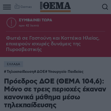
Games
ΣΥΜΒΑΙΝΕΙ ΤΩΡΑ
πριν 42 λεπτά
Column
Column
1
2
Φωτιά σε Γαστούνη και Κοττέικα Ηλείας,
επιχειρούν ισχυρές δυνάμεις της
Πυροσβεστικής
ΕΛΛΑΔΑ
Τηλεκπαίδευση
ΔΟΕ
Υπουργείο Παιδείας
Πρόεδρος ΔΟΕ (ΘΕΜΑ 104,6):
Μόνο σε τρεις περιοχές έκαναν
κανονικά μάθημα μέσω
τηλεκπαίδευσης