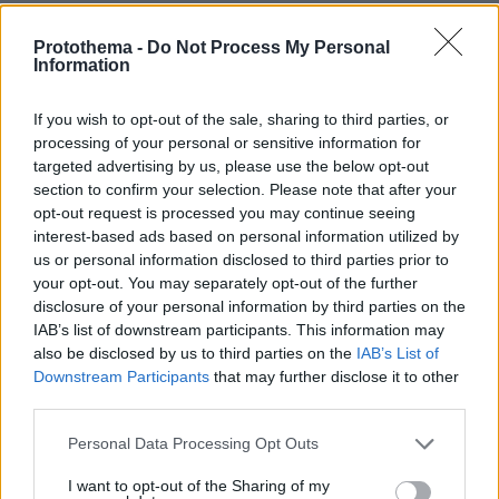
Ειδήσεις
Δημοφιλή
Σχολιασμένα
Protothema -
Do Not Process My Personal
Information
πριν 6 λεπτά
Ο Φοίβος Δεληβοριάς αποχαιρετά τον Νίκο
Καλογερόπουλο: Δεν θα ξεχάσω ποτέ τι σήμανε η κάθε
If you wish to opt-out of the sale, sharing to third parties, or
του εμφάνιση στην καρδιά μου
processing of your personal or sensitive information for
targeted advertising by us, please use the below opt-out
πριν 9 λεπτά
section to confirm your selection. Please note that after your
Για επτάωρη συνάντηση με τον Χαμενεΐ, μίλησε ο
opt-out request is processed you may continue seeing
Πεζεσκιάν: «Ενότητα» φέρεται να ζήτησε ο ανώτατος
interest-based ads based on personal information utilized by
ηγέτης του Ιράν
us or personal information disclosed to third parties prior to
πριν 10 λεπτά
your opt-out. You may separately opt-out of the further
Πώς διασώθηκε ο 33χρονος από τον βράχο των 20
disclosure of your personal information by third parties on the
μέτρων στη Μήλο, δείτε φωτογραφίες από την
IAB’s list of downstream participants. This information may
επιχείρηση στη Φυριπλάκα
also be disclosed by us to third parties on the
IAB’s List of
Downstream Participants
that may further disclose it to other
πριν 13 λεπτά
Τα μανικιούρ που επιλέγουμε για τις τελευταίες
third parties.
καλοκαιρινές εμφανίσεις του Αυγούστου
Please note that this website/app uses one or more Google
Personal Data Processing Opt Outs
πριν 13 λεπτά
services and may gather and store information including but
Τα 5 πράγματα που δεν πρέπει να κάνετε ποτέ με τα
not limited to your visit or usage behaviour. You may click to
I want to opt-out of the Sharing of my