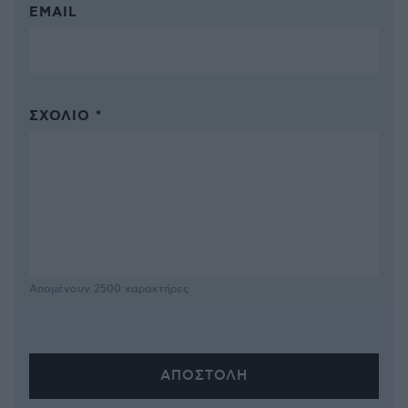
EMAIL
ΣΧΌΛΙΟ *
Απομένουν
2500
χαρακτήρες