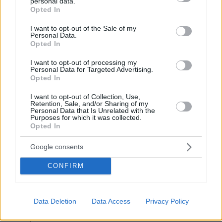
personal data.
grant or deny consent to Google and its third-party tags to
ντροπή» το μπλόκο στην αίθουσα χορού του Λευκού
Opted In
use your data for below specified purposes in below Google
Οίκου
consent section.
I want to opt-out of the Sale of my
Personal Data.
08.08.2026, 02:28
Opted In
Ορκίστηκε πρόεδρος της Κολομβίας ο Αμπελάρδο ντε
λα Εσπριέγια, δείτε βίντεο
I want to opt-out of processing my
Personal Data for Targeted Advertising.
08.08.2026, 01:56
Opted In
Αποκαλύψεις Telegraph για τον Ινφαντίνο: Η εξαψήφια
αποζημίωση σε πρώην εργαζόμενη της UEFA και η
I want to opt-out of Collection, Use,
φερόμενη σχέση τους
Retention, Sale, and/or Sharing of my
Personal Data that Is Unrelated with the
08.08.2026, 01:25
Purposes for which it was collected.
Ρωσία για το drone με εκρηκτικά σε γερμανικό
Opted In
αεροδρόμιο: «Βιαστικά στημένη προβοκάτσια»
Google consents
08.08.2026, 01:00
Ιδέες για πρωινό έτοιμο από το βράδυ: Εύκολες και
CONFIRM
θρεπτικές επιλογές για κάθε μέρα
08.08.2026, 00:50
Ρωσικό πλήγμα προκάλεσε ζημιές σε γήπεδο στην
Data Deletion
Data Access
Privacy Policy
Οδησσό μία ημέρα πριν από αγώνα πρωταθλήματος,
δείτε βίντεο