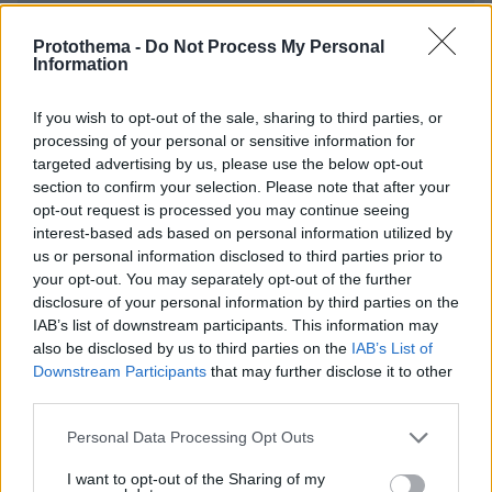
* Υποχρεωτικά πεδία
Protothema -
Do Not Process My Personal
Information
If you wish to opt-out of the sale, sharing to third parties, or
ΡΟΗ ΕΙΔΗΣΕΩΝ
processing of your personal or sensitive information for
targeted advertising by us, please use the below opt-out
Ειδήσεις
Δημοφιλή
Σχολιασμένα
section to confirm your selection. Please note that after your
opt-out request is processed you may continue seeing
interest-based ads based on personal information utilized by
πριν 19 λεπτά
Ρωσικά πλήγματα σε Κίεβο και Μπροβαρί: Τρεις νεκροί,
us or personal information disclosed to third parties prior to
ανάμεσά τους ένα παιδί
your opt-out. You may separately opt-out of the further
disclosure of your personal information by third parties on the
πριν μία ώρα
IAB’s list of downstream participants. This information may
Ήττα της Σάκκαρη με 2-0 από την Γκοφ και αποκλεισμός
also be disclosed by us to third parties on the
IAB’s List of
στο Τορόντο
Downstream Participants
that may further disclose it to other
08.08.2026, 03:31
third parties.
Ο Κούτσιας πέτυχε το πρώτο γκολ της φετινής Primeira
Liga, δείτε το γκολ
Please note that this website/app uses one or more Google
Personal Data Processing Opt Outs
services and may gather and store information including but
08.08.2026, 03:00
not limited to your visit or usage behaviour. You may click to
I want to opt-out of the Sharing of my
Ο Τραμπ προσφεύγει στο Ανώτατο Δικαστήριο: «Εθνική