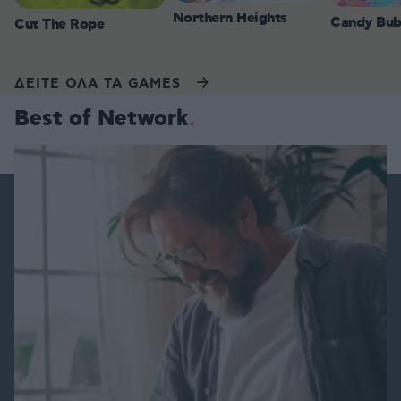
Northern Heights
Candy Bub
Cut The Rope
ΔΕΙΤΕ ΟΛΑ ΤΑ GAMES
Best of Network