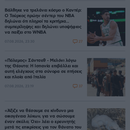
Βάλθηκε να τρελάνει κόσμο ο Καντέρ:
Ο Τούρκος πρώην σέντερ του NBA
δηλώνει ότι πληροί τα κριτήρια...
συμπερίληψης και δηλώνει υποψήφιος
να παίξει στο WNBA
27
07.08.2026, 23:30
«Πόλεμος» Σάντσεθ - Μελόνι λόγω
της Θέουτα: Η Ισπανία επιβάλλει και
αυτή ελέγχους στα σύνορα σε πτήσεις
και πλοία από Ιταλία
37
07.08.2026, 23:19
«Άξιζε να θέσουμε σε κίνδυνο μια
οικογένεια λύκων, για να σώσουμε
έναν σκύλο; Όχι» λέει ο ερευνητής
μετά τις επικρίσεις για τον θάνατο του