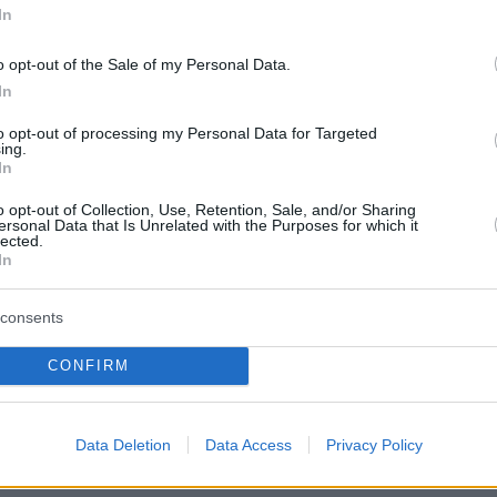
ατα στην Καστοριάς
In
o opt-out of the Sale of my Personal Data.
α στην Π.Ε. Κέας-Κύθνου
In
to opt-out of processing my Personal Data for Targeted
ατα στην Π.Ε. Λακωνίας
, εκ των οποίων 2
ing.
 με γνωστή συρροή
In
o opt-out of Collection, Use, Retention, Sale, and/or Sharing
ersonal Data that Is Unrelated with the Purposes for which it
ατα στην Π.Ε. Λάρισας
lected.
In
ματα στην Π.Ε. Λέσβου
, εκ των οποίων 16
consents
 με το ΚΥΤ στο Καρα Τεπέ
CONFIRM
α στην Π.Ε. Λευκάδας
Data Deletion
Data Access
Privacy Policy
 στην Π.Ε. Μαγνησίας