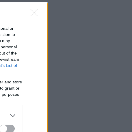
sonal or
ection to
ou may
 personal
out of the
 downstream
B’s List of
er and store
to grant or
ed purposes