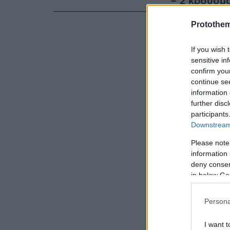
– 2 κρούσμ
Protothe
– 4 κρούσμ
If you wish 
– 4 κρούσμα
sensitive in
confirm you
continue se
– 1 κρούσμα
information 
further disc
participants
– 1 κρούσμα
Downstream 
Please note
– 4 κρούσμ
information 
deny consent
– 2 κρούσμα
in below Go
Persona
– 3 κρούσμ
I want t