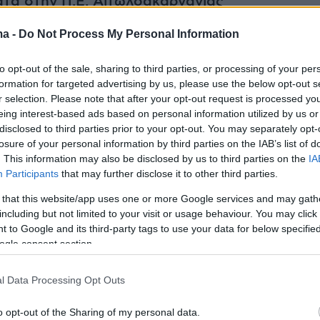
ατα στην Π.Ε. Αιτωλοακαρνανίας
ma -
Do Not Process My Personal Information
ατα στην Π.Ε. Αργολίδας
to opt-out of the sale, sharing to third parties, or processing of your per
τα στην Π.Ε. Αχαΐας
formation for targeted advertising by us, please use the below opt-out s
r selection. Please note that after your opt-out request is processed y
eing interest-based ads based on personal information utilized by us or
 στην Π.Ε. Γρεβενών
disclosed to third parties prior to your opt-out. You may separately opt-
losure of your personal information by third parties on the IAB’s list of
. This information may also be disclosed by us to third parties on the
IA
 στην Π.Ε. Ημαθίας
Participants
that may further disclose it to other third parties.
 that this website/app uses one or more Google services and may gath
ατα στην Π.Ε. Ηρακλείου
including but not limited to your visit or usage behaviour. You may click 
 to Google and its third-party tags to use your data for below specifi
τα στην Π.Ε. Ιωαννίνων
ogle consent section.
l Data Processing Opt Outs
ατα στην Π.Ε. Καρδίτσας
o opt-out of the Sharing of my personal data.