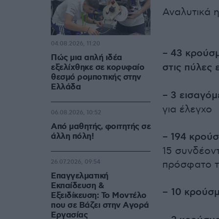
Αναλυτικά 
04.08.2026, 11:20
–
43 κρούσ
Πώς μια απλή ιδέα
στις πύλες 
εξελίχθηκε σε κορυφαίο
θεσμό ρομποτικής στην
Ελλάδα
–
3 εισαγόμ
για έλεγχο
06.08.2026, 10:52
Από μαθητής, φοιτητής σε
–
194 κρούσ
άλλη πόλη!
15 συνδέον
26.07.2026, 09:54
πρόσφατο τ
Επαγγελματική
Εκπαίδευση &
– 10 κρούσ
Εξειδίκευση: Το Mοντέλο
που σε Bάζει στην Aγορά
Eργασίας