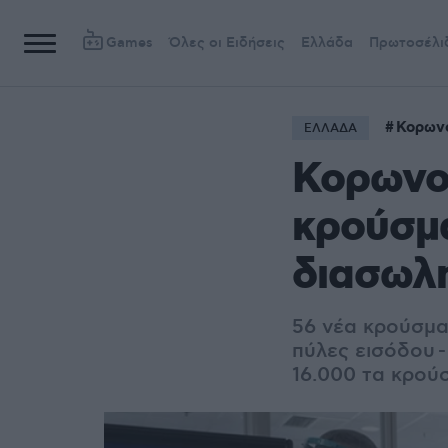
Games
Όλες οι Ειδήσεις
Ελλάδα
Πρωτοσέλι
Κορων
ΕΛΛΑΔΑ
Κορωνοϊ
κρούσμα
διασωλη
56 νέα κρούσμα
πύλες εισόδου
-
16.000 τα κρού