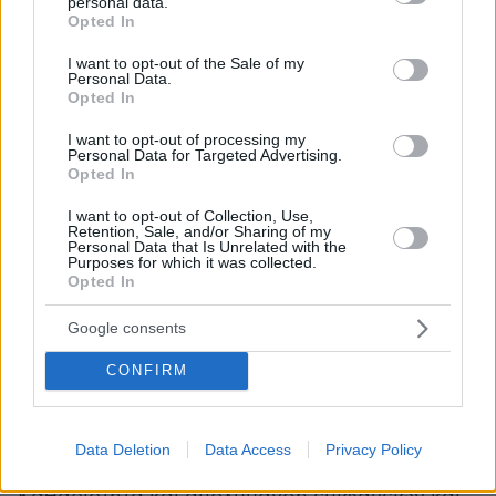
personal data.
κυλικεία, χώρος διανομής τροφίμων σε
grant or deny consent to Google and its third-party tags to
Opted In
use your data for below specified purposes in below Google
προγράμματα σχολικών γευμάτων).
consent section.
I want to opt-out of the Sale of my
Personal Data.
Τήρηση των μέτρων ατομικής υγιεινής με
Opted In
έμφαση στην συχνή και ορθή εφαρμογή
I want to opt-out of processing my
υγιεινής των χεριών.
Personal Data for Targeted Advertising.
Opted In
Εφοδιασμός στα σημεία πλύσης των χεριών με
I want to opt-out of Collection, Use,
Retention, Sale, and/or Sharing of my
αντισηπτικό διάλυμα.
Personal Data that Is Unrelated with the
Purposes for which it was collected.
Σωστή χρήση κατάλληλης προστατευτικής
Opted In
μάσκας από εκπαιδευτικούς & μαθητές με
μέριμνα για την σχετική εκπαίδευση, καθώς και
Google consents
του βοηθητικού προσωπικού και των
CONFIRM
εργαζομένων σε χώρους σίτισης.
Τακτικός αερισμός αιθουσών και εφόσον
γίνεται χρήση κλιματιστικών μηχανημάτων να
Data Deletion
Data Access
Privacy Policy
ακολουθούνται οι σχετικές οδηγίες.