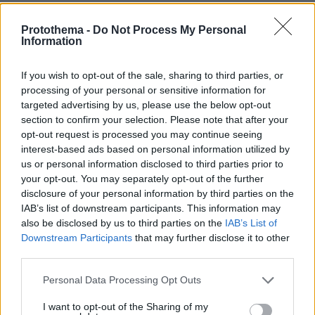
γευμάτων με πλήρη στοιχεία αυτών (επωνυμία,
ταχυδρομική διεύθυνση), ώστε στη συνέχεια
Protothema -
Do Not Process My Personal
Information
να ενημερωθούν οι αρμόδιες οικείες
Υγειονομικές Υπηρεσίες, προκειμένου να
If you wish to opt-out of the sale, sharing to third parties, or
προβούν σε τακτικούς ή/και έκτακτους
processing of your personal or sensitive information for
υγειονομικούς ελέγχους.Κρίνεται σκόπιμο, να
targeted advertising by us, please use the below opt-out
διεξάγονται υγειονομικοί έλεγχοι και στις
section to confirm your selection. Please note that after your
opt-out request is processed you may continue seeing
επιχειρήσεις τροφίμων και ποτών, που
interest-based ads based on personal information utilized by
λειτουργούν γύρω και σε μικρή απόσταση από
us or personal information disclosed to third parties prior to
τα σχολικά συγκροτήματα.Ειδικότερα μέτρα
your opt-out. You may separately opt-out of the further
πρόληψης και προφύλαξης COVID-19 σε σχέση
disclosure of your personal information by third parties on the
IAB’s list of downstream participants. This information may
με την λειτουργία των σχολικών
also be disclosed by us to third parties on the
IAB’s List of
συγκροτημάτων:
Downstream Participants
that may further disclose it to other
third parties.
Λήψη μέτρων περιορισμού συγχρωτισμού,
Please note that this website/app uses one or more Google
Personal Data Processing Opt Outs
τήρησης αποστάσεων (πχ διαφορετικά
services and may gather and store information including but
διαλείμματα διαγράμμιση σε χώρους σίτισης
not limited to your visit or usage behaviour. You may click to
I want to opt-out of the Sharing of my