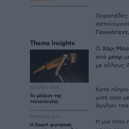
56 ΣΧΟΛΙΑ
Χειροπέδες
αστυνομικο
Γιουνάιτεντ,
Thema Insights
Ο
Χάρι Μαγ
από
μπαρ
με
με άλλους 
27.07.2026, 06:00
Κατά πληρο
Το μέλλον της
μισή ώρα με
τεχνολογίας
Άγγλων τσα
03.08.2026, 10:56
Η μία ήταν 
Η Smart φοιτητική