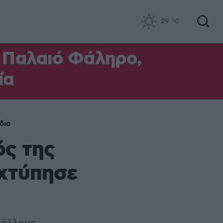
29
°C
ο Παλαιό Φάληρο,
ία
διο
ς της
 χτύπησε