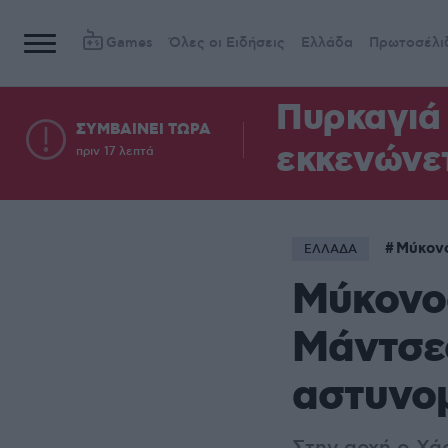
Games
Όλες οι Ειδήσεις
Ελλάδα
Πρωτοσέλι
Πυρκαγιά 
ΣΥΜΒΑΙΝΕΙ ΤΩΡΑ
εκκενώνετ
πριν 17 λεπτά
Μύκον
ΕΛΛΑΔΑ
Μύκονο
Μάντσεσ
αστυνο