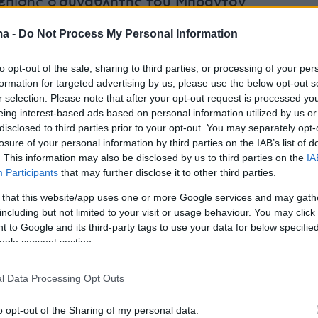
επίσης ο
συναθλητής του Μπράντον
ι ο σταρ του Love Island Κρις Χιούζ. Η άλλη
ma -
Do Not Process My Personal Information
αρέα Αγγλων που ενόχλησαν τις κοπέλες που
ι ποδοσφαιριστές. Αυτή ήταν και η αιτία που
to opt-out of the sale, sharing to third parties, or processing of your per
αίματα.
formation for targeted advertising by us, please use the below opt-out s
r selection. Please note that after your opt-out request is processed y
eing interest-based ads based on personal information utilized by us or
ο με τον Χάρι Μαγκουάιρ σε πάρτι το
disclosed to third parties prior to your opt-out. You may separately opt-
ης Πέμπτης στη Μύκονο:
losure of your personal information by third parties on the IAB’s list of
. This information may also be disclosed by us to third parties on the
IA
Participants
that may further disclose it to other third parties.
 that this website/app uses one or more Google services and may gath
including but not limited to your visit or usage behaviour. You may click 
 to Google and its third-party tags to use your data for below specifi
ogle consent section.
l Data Processing Opt Outs
o opt-out of the Sharing of my personal data.