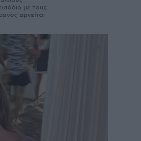
 άλλους
εισόδιο με τους
ρονος αρνείται