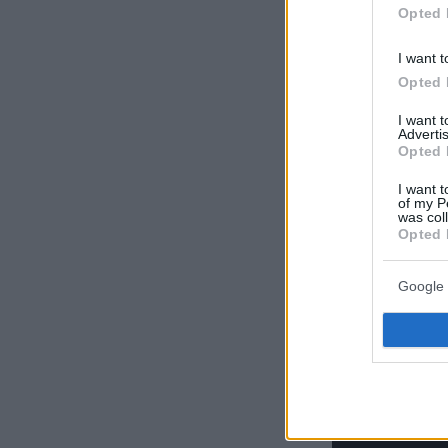
Opted 
I want t
Opted 
I want 
Advertis
Opted 
I want t
of my P
was col
Opted 
Google 