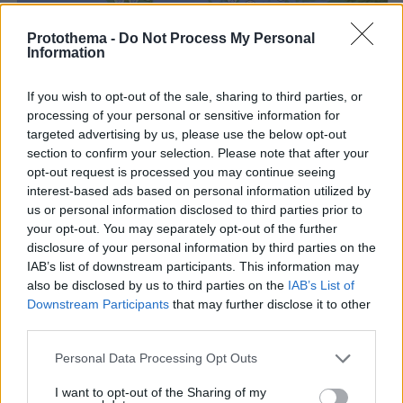
Protothema -
Do Not Process My Personal
Information
If you wish to opt-out of the sale, sharing to third parties, or
processing of your personal or sensitive information for
targeted advertising by us, please use the below opt-out
ΓΕΝΙΚΑ ΧΑΡΑΚΤΗΡΙΣΤΙΚΑ -
section to confirm your selection. Please note that after your
ΠΡΟΕΙΔΟΠΟΙΗΣΕΙΣ
opt-out request is processed you may continue seeing
Γενικά αίθριος καιρός. Τις μεσημβρινές και
interest-based ads based on personal information utilized by
us or personal information disclosed to third parties prior to
απογευματινές ώρες στα ηπειρωτικά θα
your opt-out. You may separately opt-out of the further
αναπτυχθούν νεφώσεις και θα εκδηλωθούν
disclosure of your personal information by third parties on the
τοπικοί όμβροι στη Μακεδονία και πιθανώς στα
IAB’s list of downstream participants. This information may
ορεινά της Θράκης και της Θεσσαλίας.
also be disclosed by us to third parties on the
IAB’s List of
Downstream Participants
that may further disclose it to other
Οι άνεμοι θα πνέουν από βόρειες διευθύνσεις
third parties.
3 με 5 και πρόσκαιρα στο Ιόνιο και βαθμιαία
στο Αιγαίο 6 μποφόρ.
Please note that this website/app uses one or more Google
Personal Data Processing Opt Outs
services and may gather and store information including but
Η θερμοκρασία δεν θα σημειώσει αξιόλογη
not limited to your visit or usage behaviour. You may click to
I want to opt-out of the Sharing of my
μεταβολή.