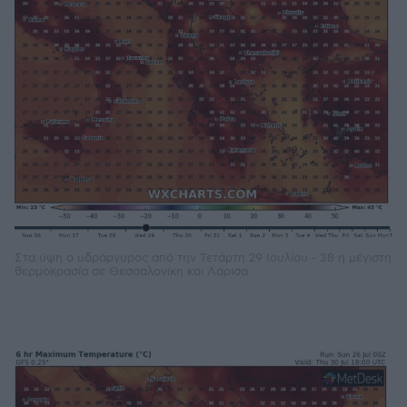
Στα ύψη ο υδράργυρος από την Τετάρτη 29 Ιουλίου - 38 η μέγιστη
θερμοκρασία σε Θεσσαλονίκη και Λάρισα