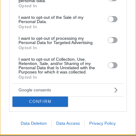
personal data.
grant or deny consent to Google and its third-party tags to
Opted In
use your data for below specified purposes in below Google
ΜΑΚΕΔΟΝΙΑ, ΘΡΑΚΗ
consent section.
I want to opt-out of the Sale of my
Personal Data.
Καιρός: Λίγες νεφώσεις παροδικά αυξημένες
Opted In
τις μεσημβρινές και απογευματινές ώρες με
τοπικούς όμβρους και στα ορεινά της κεντρικής
I want to opt-out of processing my
Personal Data for Targeted Advertising.
και ανατολικής Μακεδονίας πιθανώς
Opted In
μεμονωμένες καταιγίδες.
I want to opt-out of Collection, Use,
Ανεμοι: Μεταβλητοί 3 με 4 πρόσκαιρα το πρωί
Retention, Sale, and/or Sharing of my
Personal Data that Is Unrelated with the
στην κεντρική Μακεδονία έως 5 και από το
Purposes for which it was collected.
Opted In
μεσημέρι στα ανατολικά βόρειοι
βορειοανατολικοί 4 με 5 μποφόρ.
Google consents
Θερμοκρασία: Από 19 έως 36 βαθμούς
Κελσίου. Στη δυτική Μακεδονία 2 με 3 βαθμούς
CONFIRM
χαμηλότερη.
Data Deletion
Data Access
Privacy Policy
ΝΗΣΙΑ ΙΟΝΙΟΥ, ΗΠΕΙΡΟΣ, ΔΥΤΙΚΗ ΣΤΕΡΕΑ,
ΔΥΤΙΚΗ ΠΕΛΟΠΟΝΝΗΣΟΣ