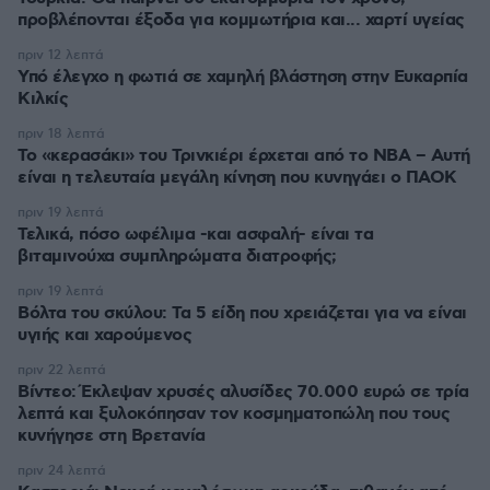
προβλέπονται έξοδα για κομμωτήρια και... χαρτί υγείας
πριν 12 λεπτά
Υπό έλεγχο η φωτιά σε χαμηλή βλάστηση στην Ευκαρπία
Κιλκίς
πριν 18 λεπτά
Το «κερασάκι» του Τρινκιέρι έρχεται από το NBA – Αυτή
είναι η τελευταία μεγάλη κίνηση που κυνηγάει ο ΠΑΟΚ
πριν 19 λεπτά
Τελικά, πόσο ωφέλιμα -και ασφαλή- είναι τα
βιταμινούχα συμπληρώματα διατροφής;
πριν 19 λεπτά
Βόλτα του σκύλου: Τα 5 είδη που χρειάζεται για να είναι
υγιής και χαρούμενος
πριν 22 λεπτά
Βίντεο: Έκλεψαν χρυσές αλυσίδες 70.000 ευρώ σε τρία
λεπτά και ξυλοκόπησαν τον κοσμηματοπώλη που τους
κυνήγησε στη Βρετανία
πριν 24 λεπτά