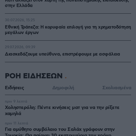
Κάτι αλλάζει στον χάρτη της πανεπιστημιακής εκπαίδευσης
στην Ελλάδα
30.07.2026, 15:25
Εθνική Τράπεζα: Η κορυφαία επιλογή για τη χρηματοδότηση
μεγάλων έργων
29.07.2026, 09:39
Διασκεδάζουμε υπεύθυνα, επιστρέφουμε με ασφάλεια
ΡΟΗ ΕΙΔΗΣΕΩΝ
Ειδήσεις
Δημοφιλή
Σχολιασμένα
πριν 9 λεπτά
Χοληστερόλη: Πέντε κινήσεις ματ για να την ρίξετε
χαμηλά
πριν 11 λεπτά
Για αμύθητο συμβόλαιο του Σαλάχ γράφουν στην
Τουρκία: Θα παίρνει 30 εκατομμύρια τον χρόνο,