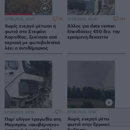
Loaded
:
100.00%
36
344
07.08.2026, 20:25
07.08.2026, 20:16
Χωρίς ενεργό μέτωπο η
Άλλος για data center;
φωτιά στο Στεφάνι
Επενδύσεις €50 δισ. την
Κορινθίας, ξεκίνησε από
ερχόμενη δεκαετία
περιοχή με φωτοβολταϊκά
λέει ο αντιδήμαρχος
1
07.08.2026, 19:44
07.08.2026, 20:14
Χωρίς ενεργό μέτωπο η
Παρ' ολίγον τραγωδία στη
φωτιά στην Ερμακιά
Μαγνησία, «ακυβέρνητο»