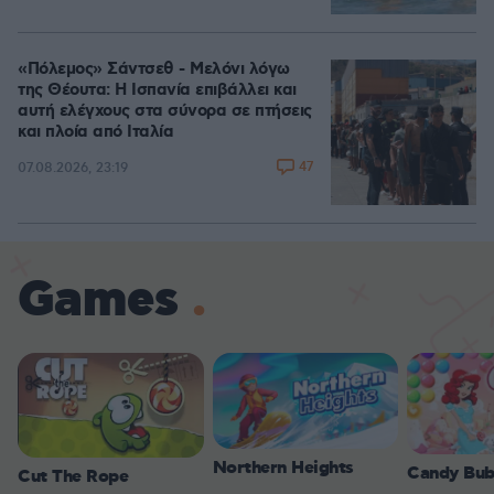
«Πόλεμος» Σάντσεθ - Μελόνι λόγω
της Θέουτα: Η Ισπανία επιβάλλει και
αυτή ελέγχους στα σύνορα σε πτήσεις
και πλοία από Ιταλία
47
07.08.2026, 23:19
Games
Northern Heights
Candy Bub
Cut The Rope