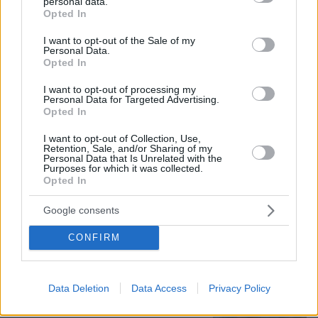
personal data.
grant or deny consent to Google and its third-party tags to
Δημοκρατία: Γρατσία, Γαλανός,
Opted In
Καρυστιανού και αυλικοί το
use your data for below specified purposes in below Google
μετέτρεψαν σε φοβικό αρχηγικό
consent section.
I want to opt-out of the Sale of my
κόμμα
Personal Data.
Opted In
109
07.08.2026, 19:33
I want to opt-out of processing my
Personal Data for Targeted Advertising.
Opted In
Η Λίλα Μπακλέση έφερε στον κόσμο
το πρώτο της παιδί, δείτε την
I want to opt-out of Collection, Use,
ανάρτηση του συντρόφου της περί...
Retention, Sale, and/or Sharing of my
λαού και εξουσίας
Personal Data that Is Unrelated with the
Purposes for which it was collected.
Opted In
42
07.08.2026, 22:23
Google consents
CONFIRM
Εντυπωσιάζει με την εμφάνισή της η
σύζυγος του Τζέντι Όσμαν στις
διακοπές τους στην Τουρκία, βίντεο
Data Deletion
Data Access
Privacy Policy
1
07.08.2026, 23:43