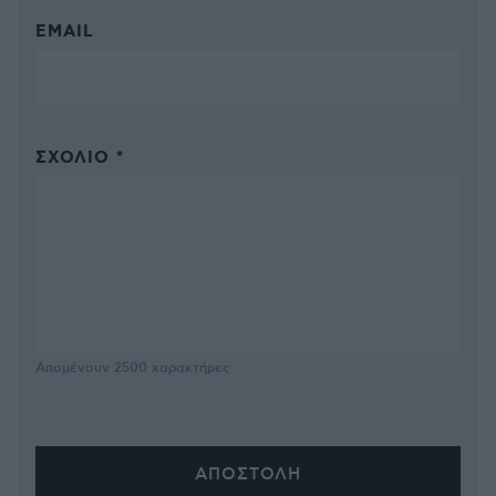
EMAIL
ΣΧΌΛΙΟ *
Απομένουν
2500
χαρακτήρες