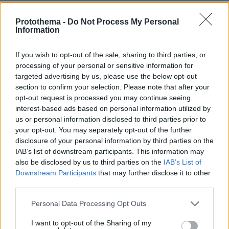
κριτήρια... συμπερίληψης και δηλώνει υποψήφιος
να παίξει στο WNBA
Protothema -
Do Not Process My Personal
Information
Άλλος για data center; Επενδύσεις
If you wish to opt-out of the sale, sharing to third parties, or
€50 δισ. την ερχόμενη δεκαετία
processing of your personal or sensitive information for
343
07.08.2026, 20:16
targeted advertising by us, please use the below opt-out
section to confirm your selection. Please note that after your
opt-out request is processed you may continue seeing
interest-based ads based on personal information utilized by
us or personal information disclosed to third parties prior to
your opt-out. You may separately opt-out of the further
Είδος υπό εξαφάνιση οι
disclosure of your personal information by third parties on the
υπερπολύτεκνοι στην Ελλάδα που
IAB’s list of downstream participants. This information may
γερνάει: Τα... δύο ταψιά μεσημεριανό,
also be disclosed by us to third parties on the
IAB’s List of
τα επιδόματα, η καθημερινότητά τους
Downstream Participants
that may further disclose it to other
575
07.08.2026, 15:59
third parties.
Please note that this website/app uses one or more Google
Personal Data Processing Opt Outs
services and may gather and store information including but
not limited to your visit or usage behaviour. You may click to
I want to opt-out of the Sharing of my
Νέες καταγγελίες στην Ελπίδα για τη