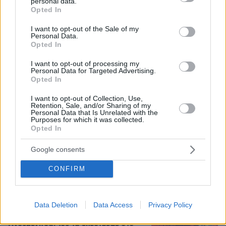
personal data.
grant or deny consent to Google and its third-party tags to
Opted In
use your data for below specified purposes in below Google
consent section.
I want to opt-out of the Sale of my
Ο Γιάννης Στάνκογλου δημοσίευσε
Personal Data.
φωτογραφία του από το παρελθόν με
Opted In
μακριά μαλλιά: Αναμνήσεις, έγραψε
I want to opt-out of processing my
35
07.08.2026, 09:09
Personal Data for Targeted Advertising.
Opted In
I want to opt-out of Collection, Use,
Retention, Sale, and/or Sharing of my
Personal Data that Is Unrelated with the
Άγριος καβγάς στη Θήβα: Ρομά πήρε
Purposes for which it was collected.
το αυτοκίνητο και άρχισε να εμβολίζει
Opted In
το ΙΧ ενός αλλοδαπού, δείτε βίντεο
Google consents
40
07.08.2026, 10:27
CONFIRM
Η Ιουλία Καλλιμάνη θύμωσε με θεατή
Data Deletion
Data Access
Privacy Policy
που της πέταξε λουλούδια στην
Ηγουμενίτσα: Του τα επέστρεψε στο