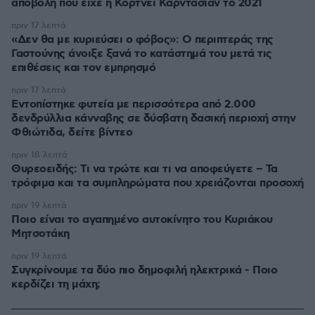
αποβολή που είχε η Κόρτνεϊ Καρντάσιαν το 2021
πριν 17 λεπτά
«Δεν θα με κυριεύσει ο φόβος»: Ο περιπτεράς της
Γαστούνης άνοιξε ξανά το κατάστημά του μετά τις
επιθέσεις και τον εμπρησμό
πριν 17 λεπτά
Εντοπίστηκε φυτεία με περισσότερα από 2.000
δενδρύλλια κάνναβης σε δύσβατη δασική περιοχή στην
Φθιώτιδα, δείτε βίντεο
πριν 18 λεπτά
Θυρεοειδής: Τι να τρώτε και τι να αποφεύγετε – Τα
τρόφιμα και τα συμπληρώματα που χρειάζονται προσοχή
πριν 19 λεπτά
Ποιο είναι το αγαπημένο αυτοκίνητο του Κυριάκου
Μητσοτάκη
πριν 19 λεπτά
Συγκρίνουμε τα δύο πιο δημοφιλή ηλεκτρικά - Ποιο
κερδίζει τη μάχη;