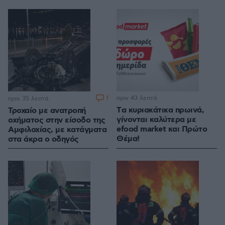
1
πριν 43 λεπτά
πριν 35 λεπτά
Tα κυριακάτικα πρωινά,
Τροχαίο με ανατροπή
γίνονται καλύτερα με
οχήματος στην είσοδο της
efood market και Πρώτο
Αμφιλοχίας, με κατάγματα
Θέμα!
στα άκρα ο οδηγός