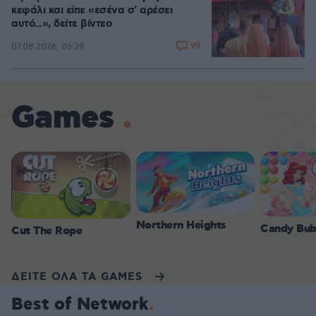
κεφάλι και είπε «εσένα σ' αρέσει
αυτό...», δείτε βίντεο
99
07.08.2026, 06:39
Games
Northern Heights
Candy Bub
Cut The Rope
ΔΕΙΤΕ ΟΛΑ ΤΑ GAMES
Best of Network