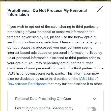
Αμερικανοί που υιοθέτησαν τον
Αφγανό στη Λέσβο - Η αρχική εκδοχή
Protothema -
Do Not Process My Personal
για το φονικό στην Κυψέλη και η
Information
σιωπή στην απολογία
252
07.08.2026, 07:19
If you wish to opt-out of the sale, sharing to third parties, or
processing of your personal or sensitive information for
targeted advertising by us, please use the below opt-out
Οργή στο Περού για το βίντεο της
section to confirm your selection. Please note that after your
σεξουαλικής επίθεσης μαέστρου σε
opt-out request is processed you may continue seeing
26χρονη τραγουδίστρια: «Σιγά-σιγά
interest-based ads based on personal information utilized by
θα το ξεπεράσεις» της έλεγαν από τη
us or personal information disclosed to third parties prior to
μπάντα της
your opt-out. You may separately opt-out of the further
74
07.08.2026, 07:16
disclosure of your personal information by third parties on the
IAB’s list of downstream participants. This information may
also be disclosed by us to third parties on the
IAB’s List of
Προθεσμία για να απολογηθεί την
Downstream Participants
that may further disclose it to other
Τρίτη έλαβε η 46χρονη που
third parties.
κατηγορείται για την επίθεση στη
Marfin - «Είναι αθώα» λέει ο
Please note that this website/app uses one or more Google
Personal Data Processing Opt Outs
συνήγορός της
services and may gather and store information including but
not limited to your visit or usage behaviour. You may click to
I want to opt-out of the Sharing of my
122
07.08.2026, 11:41