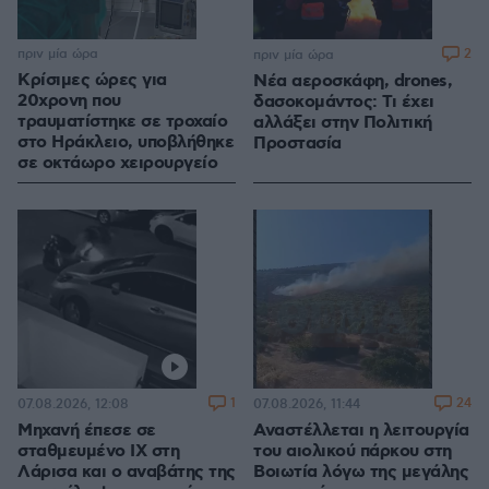
πριν μία ώρα
2
πριν μία ώρα
Κρίσιμες ώρες για
Νέα αεροσκάφη, drones,
20χρονη που
δασοκομάντος: Τι έχει
τραυματίστηκε σε τροχαίο
αλλάξει στην Πολιτική
στο Ηράκλειο, υποβλήθηκε
Προστασία
σε οκτάωρο χειρουργείο
1
24
07.08.2026, 12:08
07.08.2026, 11:44
Μηχανή έπεσε σε
Αναστέλλεται η λειτουργία
σταθμευμένο ΙΧ στη
του αιολικού πάρκου στη
Λάρισα και ο αναβάτης της
Βοιωτία λόγω της μεγάλης