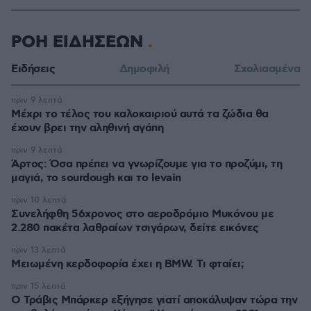
ΡΟΗ ΕΙΔΗΣΕΩΝ
Ειδήσεις
Δημοφιλή
Σχολιασμένα
πριν 9 λεπτά
Μέχρι το τέλος του καλοκαιριού αυτά τα ζώδια θα
έχουν βρει την αληθινή αγάπη
πριν 9 λεπτά
Άρτος: Όσα πρέπει να γνωρίζουμε για το προζύμι, τη
μαγιά, το sourdough και το levain
πριν 10 λεπτά
Συνελήφθη 56χρονος στο αεροδρόμιο Μυκόνου με
2.280 πακέτα λαθραίων τσιγάρων, δείτε εικόνες
πριν 13 λεπτά
Μειωμένη κερδοφορία έχει η BMW. Τι φταίει;
πριν 15 λεπτά
O Τράβις Μπάρκερ εξήγησε γιατί αποκάλυψαν τώρα την