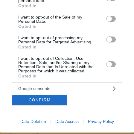
personal data.
grant or deny consent to Google and its third-party tags to
Opted In
Προϊστάμενο της Υπηρεσίας ή της Αρχής στην
use your data for below specified purposes in below Google
οποία ανήκει το όργανο το οποίο διαπίστωσε
consent section.
I want to opt-out of the Sale of my
Personal Data.
την παράβαση.
Opted In
Η υποβολή αντιρρήσεων πραγματοποιείται
I want to opt-out of processing my
Personal Data for Targeted Advertising.
μόνον ηλεκτρονικά
στη σχετική διεύθυνση που
Opted In
αναγράφεται υποχρεωτικά στο έντυπο της
I want to opt-out of Collection, Use,
Πράξης Επιβολής Προστίμου και Αναστολής
Retention, Sale, and/or Sharing of my
Personal Data that Is Unrelated with the
Λειτουργίας.
Purposes for which it was collected.
Opted In
Με απόφαση του Προϊσταμένου της Υπηρεσίας
Google consents
ή της Αρχής, συγκροτείται τριμελής επιτροπή, η
οποία εξετάζει εντός σαράντα οκτώ (48) ωρών
CONFIRM
τις αντιρρήσεις και με αιτιολογημένη αναφορά
για τα συγκεκριμένα περιστατικά και στοιχεία,
Data Deletion
Data Access
Privacy Policy
τις αποδέχεται ή τις απορρίπτει και επιβάλλει
τις κυρώσεις.