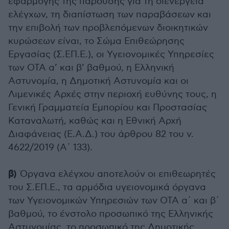
εφαρμογής της παρούσης για τη διενέργεια
ελέγχων, τη διαπίστωση των παραβάσεων και
την επιβολή των προβλεπόμενων διοικητικών
κυρώσεων είναι, το Σώμα Επιθεώρησης
Εργασίας (Σ.ΕΠ.Ε.), οι Υγειονομικές Υπηρεσίες
των ΟΤΑ α’ και β’ βαθμού, η Ελληνική
Αστυνομία, η Δημοτική Αστυνομία και οι
Λιμενικές Αρχές στην περιοχή ευθύνης τους, η
Γενική Γραμματεία Εμπορίου και Προστασίας
Καταναλωτή, καθώς και η Εθνική Αρχή
Διαφάνειας (Ε.Α.Δ.) του άρθρου 82 του ν.
4622/2019 (Α΄ 133).
β)
Όργανα ελέγχου αποτελούν οι επιθεωρητές
του Σ.ΕΠ.Ε., τα αρμόδια υγειονομικά όργανα
των Υγειονομικών Υπηρεσιών των ΟΤΑ α΄ και β΄
βαθμού, το ένστολο προσωπικό της Ελληνικής
Αστυνομίας, το προσωπικό της Δημοτικής