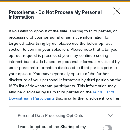
2.
Αν η παράβαση αφορά σε κατάστημα
Protothema -
Do Not Process My Personal
υγειονομικού ενδιαφέροντος ή επιχείρηση ή
Information
οργανισμό/φορέα, σε περίπτωση άρνησης
παραλαβής, η επιδιδόμενη πράξη
If you wish to opt-out of the sale, sharing to third parties, or
processing of your personal or sensitive information for
θυροκολλάται στον χώρο όπου διαπιστώθηκε η
targeted advertising by us, please use the below opt-out
παράβαση με την παρουσία δυο εκ των οικείων
section to confirm your selection. Please note that after your
ελεγκτικών οργάνων.
opt-out request is processed you may continue seeing
interest-based ads based on personal information utilized by
us or personal information disclosed to third parties prior to
Για την άρνηση παραλαβής και τη
your opt-out. You may separately opt-out of the further
θυροκόλληση γίνεται σχετική ενυπόγραφη και
disclosure of your personal information by third parties on the
χρονολογημένη μνεία στα αντίτυπα της
IAB’s list of downstream participants. This information may
επιδιδόμενης πράξης.
also be disclosed by us to third parties on the
IAB’s List of
Downstream Participants
that may further disclose it to other
third parties.
Εντός προθεσμίας πέντε (5) ημερών από την
επίδοση της Πράξης Επιβολής Προστίμου και
Please note that this website/app uses one or more Google
Personal Data Processing Opt Outs
services and may gather and store information including but
Αναστολής Λειτουργίας, ο ελεγχόμενος
not limited to your visit or usage behaviour. You may click to
I want to opt-out of the Sharing of my
δύναται να υποβάλει τις αντιρρήσεις του στον