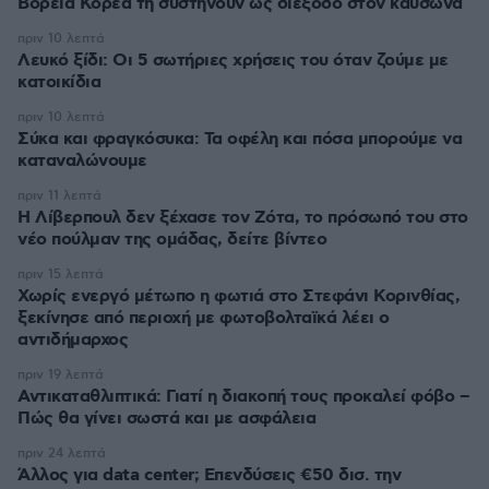
Βόρεια Κορέα τη συστήνουν ως διέξοδο στον καύσωνα
πριν 10 λεπτά
Λευκό ξίδι: Οι 5 σωτήριες χρήσεις του όταν ζούμε με
κατοικίδια
πριν 10 λεπτά
Σύκα και φραγκόσυκα: Τα οφέλη και πόσα μπορούμε να
καταναλώνουμε
πριν 11 λεπτά
Η Λίβερπουλ δεν ξέχασε τον Ζότα, το πρόσωπό του στο
νέο πούλμαν της ομάδας, δείτε βίντεο
πριν 15 λεπτά
Χωρίς ενεργό μέτωπο η φωτιά στο Στεφάνι Κορινθίας,
ξεκίνησε από περιοχή με φωτοβολταϊκά λέει ο
αντιδήμαρχος
πριν 19 λεπτά
Αντικαταθλιπτικά: Γιατί η διακοπή τους προκαλεί φόβο –
Πώς θα γίνει σωστά και με ασφάλεια
πριν 24 λεπτά
Άλλος για data center; Επενδύσεις €50 δισ. την