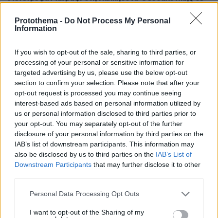
χωματερή με μπάζα από ανακαινίσεις, δύο συλλήψεις
Protothema -
Do Not Process My Personal
πριν 5 λεπτά
Information
Το μυστήριο με το «rainbow baby» λύθηκε μετά από 65
χρόνια: Η πιο συγκινητική ιστορία υιοθεσίας
If you wish to opt-out of the sale, sharing to third parties, or
πριν 6 λεπτά
processing of your personal or sensitive information for
Συνεχίζει να γράφει ιστορία ο Άλεν: «Σέρβιρε» τον
targeted advertising by us, please use the below opt-out
Μέσι σε εντυπωσιακή εμφάνιση με 3 ασίστ
section to confirm your selection. Please note that after your
opt-out request is processed you may continue seeing
πριν 6 λεπτά
Κράζεις, θαυμάζεις - Ξεπούλησε αυτό το αυτοκίνητο
interest-based ads based on personal information utilized by
us or personal information disclosed to third parties prior to
πριν 12 λεπτά
your opt-out. You may separately opt-out of the further
Ιλαρά: Ακριβό το τίμημα της χαμηλής εμβολιαστικής
disclosure of your personal information by third parties on the
κάλυψης στις ΗΠΑ – Κάθε κρούσμα κοστίζει πάνω από
IAB’s list of downstream participants. This information may
53.000 δολάρια
also be disclosed by us to third parties on the
IAB’s List of
πριν 13 λεπτά
Downstream Participants
that may further disclose it to other
Νεαρή γυναίκα από την Αιθιοπία έγινε viral με τη φυσική
third parties.
ομορφιά της, δείτε την εντυπωσιακή μεταμόρφωσή της
Please note that this website/app uses one or more Google
Personal Data Processing Opt Outs
πριν 14 λεπτά
services and may gather and store information including but
Η Δανάη Παππά κάνει διακοπές στην Εύβοια: Κανένα
not limited to your visit or usage behaviour. You may click to
I want to opt-out of the Sharing of my