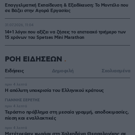
Επαγγελματική Εκπαίδευση & Εξειδίκευση: Το Mοντέλο που
σε Bάζει στην Aγορά Eργασίας
31.07.2026, 11:04
14+1 λόγοι που αξίζει να ζήσεις το επετειακό τριήμερο των
15 χρόνων του Spetses Mini Marathon
ΡΟΗ ΕΙΔΗΣΕΩΝ
Ειδήσεις
Δημοφιλή
Σχολιασμένα
πριν 4 λεπτά
Η απόλυτη υποκρισία του Ελληνικού κράτους
ΓΙΑΝΝΗΣ ΣΕΡΕΤΗΣ
πριν 4 λεπτά
Τεράστιο πρόβλημα στη μεσαία γραμμή, αποδοκιμασίες,
πίεση και εναλλακτικές
πριν 4 λεπτά
Μετέτρεψαν χωράφι στη Χαλκηδόνα Θεσσαλονίκης σε