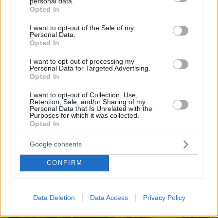
πρέπει, μόνο τζιτζίκια, γράφει
personal data.
grant or deny consent to Google and its third-party tags to
Opted In
use your data for below specified purposes in below Google
πριν 16 λεπτά
Οι πυρκαγιές στην Αττική έκαναν τον γύρο του κόσμου:
consent section.
I want to opt-out of the Sale of my
Τα αφιερώματα των διεθνών ειδησιογραφικών
Personal Data.
Opted In
πρακτορείων
I want to opt-out of processing my
Personal Data for Targeted Advertising.
ΔΕΙΤΕ ΟΛΕΣ ΤΙΣ ΕΙΔΗΣΕΙΣ
Opted In
I want to opt-out of Collection, Use,
Retention, Sale, and/or Sharing of my
Personal Data that Is Unrelated with the
ΤΑ ΠΙΟ ΔΗΜΟΦΙΛΗ
Purposes for which it was collected.
Opted In
Google consents
CONFIRM
Data Deletion
Data Access
Privacy Policy