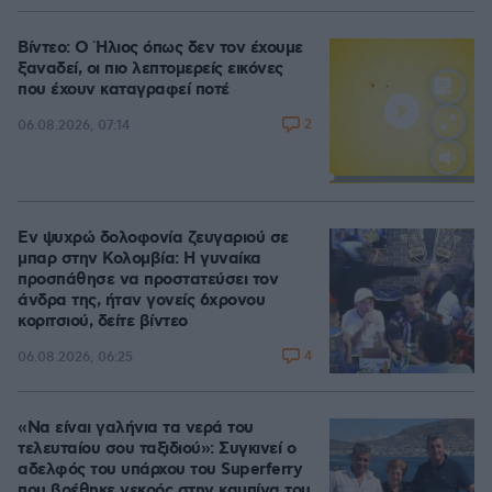
Βίντεο: Ο Ήλιος όπως δεν τον έχουμε
ξαναδεί, οι πιο λεπτομερείς εικόνες
που έχουν καταγραφεί ποτέ
2
06.08.2026, 07:14
Loaded
:
100.00%
Εν ψυχρώ δολοφονία ζευγαριού σε
μπαρ στην Κολομβία: Η γυναίκα
προσπάθησε να προστατεύσει τον
άνδρα της, ήταν γονείς 6χρονου
κοριτσιού, δείτε βίντεο
4
06.08.2026, 06:25
«Να είναι γαλήνια τα νερά του
τελευταίου σου ταξιδιού»: Συγκινεί ο
αδελφός του υπάρχου του Superferry
που βρέθηκε νεκρός στην καμπίνα του