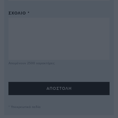
ΣΧΌΛΙΟ *
Απομένουν
2500
χαρακτήρες
* Υποχρεωτικά πεδία