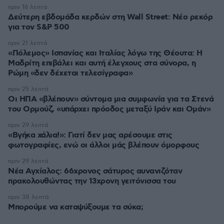
πριν 16 λεπτά
Δεύτερη εβδομάδα κερδών στη Wall Street: Νέο ρεκόρ
για τον S&P 500
πριν 21 λεπτά
«Πόλεμος» Ισπανίας και Ιταλίας λόγω της Θέουτα: Η
Μαδρίτη επιβάλει και αυτή έλεγχους στα σύνορα, η
Ρώμη «δεν δέχεται τελεσίγραφα»
πριν 25 λεπτά
Οι ΗΠΑ «βλέπουν» σύντομα μια συμφωνία για τα Στενά
του Ορμούζ, «υπάρχει πρόοδος μεταξύ Ιράν και Ομάν»
πριν 29 λεπτά
«Βγήκα χάλια!»: Γιατί δεν μας αρέσουμε στις
φωτογραφίες, ενώ οι άλλοι μάς βλέπουν όμορφους
πριν 29 λεπτά
Νέα Αγχίαλος: 66χρονος σάτυρος αυνανιζόταν
πρακολουθώντας την 13χρονη γειτόνισσα του
πριν 38 λεπτά
Μπορούμε να καταψύξουμε τα σύκα;