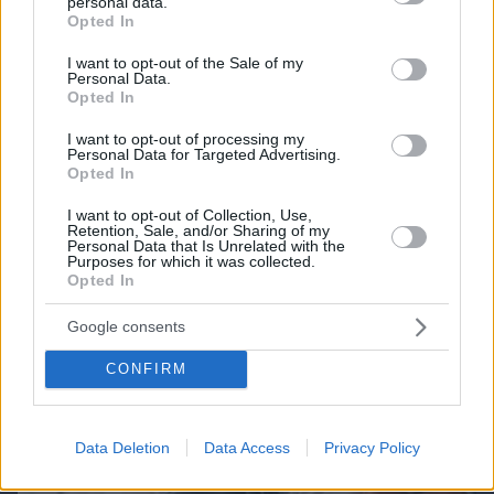
personal data.
ΔΕΙΤΕ ΟΛΑ ΤΑ GAMES
grant or deny consent to Google and its third-party tags to
Opted In
use your data for below specified purposes in below Google
consent section.
I want to opt-out of the Sale of my
Personal Data.
Best of Network
Opted In
I want to opt-out of processing my
Personal Data for Targeted Advertising.
Opted In
I want to opt-out of Collection, Use,
Retention, Sale, and/or Sharing of my
Personal Data that Is Unrelated with the
Purposes for which it was collected.
Opted In
Google consents
CONFIRM
Data Deletion
Data Access
Privacy Policy