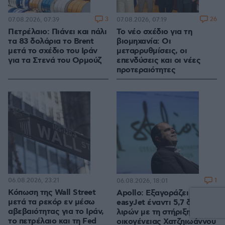
3
26
07.08.2026, 07:39
07.08.2026, 07:19
Πετρέλαιο: Πιάνει και πάλι
Το νέο σχέδιο για τη
τα 83 δολάρια το Brent
βιομηχανία: Οι
μετά το σχέδιο του Ιράν
μεταρρυθμίσεις, οι
για τα Στενά του Ορμούζ
επενδύσεις και οι νέες
προτεραιότητες
06.08.2026, 23:21
1
06.08.2026, 18:01
Κόπωση της Wall Street
Apollo: Εξαγοράζει την
μετά τα ρεκόρ εν μέσω
easyJet έναντι 5,7 δισ.
αβεβαιότητας για το Ιράν,
λιρών με τη στήριξη της
το πετρέλαιο και τη Fed
οικογένειας Χατζηιωάννου