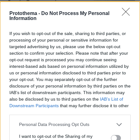
οδηγού»: Πραγματογνώμονας
επιχειρεί να ρίξει φως στα αίτια του
Protothema -
Do Not Process My Personal
δυστυχήματος στις Σέρρες
Information
123
07.08.2026, 18:54
If you wish to opt-out of the sale, sharing to third parties, or
Loaded
:
100.00%
processing of your personal or sensitive information for
targeted advertising by us, please use the below opt-out
section to confirm your selection. Please note that after your
opt-out request is processed you may continue seeing
Games
interest-based ads based on personal information utilized by
us or personal information disclosed to third parties prior to
your opt-out. You may separately opt-out of the further
disclosure of your personal information by third parties on the
IAB’s list of downstream participants. This information may
also be disclosed by us to third parties on the
IAB’s List of
Downstream Participants
that may further disclose it to other
third parties.
Northern Heights
Candy Bub
Cut The Rope
Please note that this website/app uses one or more Google
Personal Data Processing Opt Outs
services and may gather and store information including but
not limited to your visit or usage behaviour. You may click to
I want to opt-out of the Sharing of my