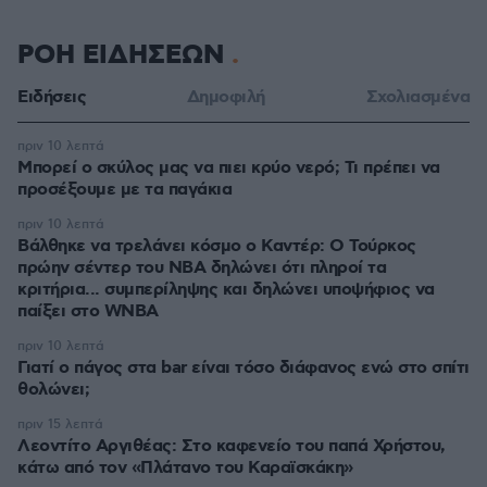
ΡΟΗ ΕΙΔΗΣΕΩΝ
Ειδήσεις
Δημοφιλή
Σχολιασμένα
πριν 10 λεπτά
Μπορεί ο σκύλος μας να πιει κρύο νερό; Τι πρέπει να
προσέξουμε με τα παγάκια
πριν 10 λεπτά
Βάλθηκε να τρελάνει κόσμο ο Καντέρ: Ο Τούρκος
πρώην σέντερ του NBA δηλώνει ότι πληροί τα
κριτήρια... συμπερίληψης και δηλώνει υποψήφιος να
παίξει στο WNBA
πριν 10 λεπτά
Γιατί ο πάγος στα bar είναι τόσο διάφανος ενώ στο σπίτι
θολώνει;
πριν 15 λεπτά
Λεοντίτο Αργιθέας: Στο καφενείο του παπά Χρήστου,
κάτω από τον «Πλάτανο του Καραϊσκάκη»