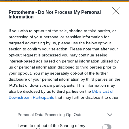
τέλος του το Μνημόνιο και τότε μόλις η
κυβέρνηση να δοκιμάζει να κάνει τις πρώτες
Protothema -
Do Not Process My Personal
εκδόσεις ομολόγων! Ουσιαστικά δηλαδή, να
Information
παίζει «κορώνα γράμματα» έως και τα μέσα
If you wish to opt-out of the sale, sharing to third parties, or
του 2018, αν θα βγει τελικά από το Μνημόνιο ή
processing of your personal or sensitive information for
όχι η χώρα.
targeted advertising by us, please use the below opt-out
section to confirm your selection. Please note that after your
Όπως είπε χαρακτηριστικά «χωρίς να κλείσει η
opt-out request is processed you may continue seeing
δεύτερη αξιολόγηση δεν θα υπάρχει συζήτηση
interest-based ads based on personal information utilized by
us or personal information disclosed to third parties prior to
και λύση για το χρέος. Χωρίς να υπάρχει λύση
your opt-out. You may separately opt-out of the further
για το χρέος δεν θα μπούμε στη νομισματική
disclosure of your personal information by third parties on the
χαλάρωση. Χωρίς να μπούμε στη νομισματική
IAB’s list of downstream participants. This information may
χαλάρωση δεν θα μπορέσει η ελληνική
also be disclosed by us to third parties on the
IAB’s List of
Downstream Participants
that may further disclose it to other
κυβέρνηση να βγει στις αγορές στα τέλη του
third parties.
2017, το πολύ αρχές του 2018, και άρα οι
Ευρωπαίοι και εμείς θα έχουμε συγκροτήσει
Please note that this website/app uses one or more Google
Personal Data Processing Opt Outs
services and may gather and store information including but
ένα πρόγραμμα που δεν τελειώνει».
not limited to your visit or usage behaviour. You may click to
I want to opt-out of the Sharing of my