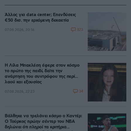
Άλλος για data center; Επενδύσεις
€50 δισ. την ερχόμενη δεκαετία
323
07.08.2026, 20:16
Η Λίλα Μπακλέση έφερε στον κόσμο
το πρώτο της παιδί, δείτε την
ανάρτηση του συντρόφου της περί...
λαού και εξουσίας
34
07.08.2026, 22:23
Βάλθηκε να τρελάνει κόσμο ο Καντέρ:
Ο Τούρκος πρώην σέντερ του NBA
δηλώνει ότι πληροί τα κριτήρια...