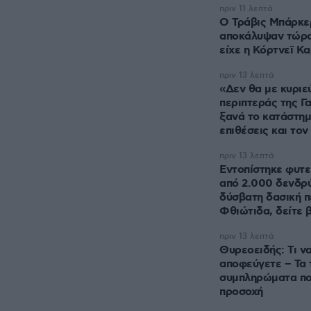
πριν 11 λεπτά
O Τράβις Μπάρκερ
αποκάλυψαν τώρα
είχε η Κόρτνεϊ Κ
πριν 13 λεπτά
«Δεν θα με κυριε
περιπτεράς της Γ
ξανά το κατάστημ
επιθέσεις και το
πριν 13 λεπτά
Εντοπίστηκε φυτε
από 2.000 δενδρύ
δύσβατη δασική π
Φθιώτιδα, δείτε 
πριν 13 λεπτά
Θυρεοειδής: Τι να
αποφεύγετε – Τα 
συμπληρώματα πο
προσοχή