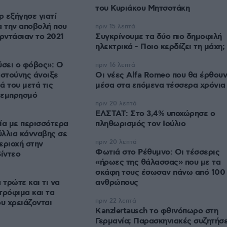
του Κυριάκου Μητσοτάκη
 εξήγησε γιατί
 την αποβολή που
πριν 15 λεπτά
αρντάσιαν το 2021
Συγκρίνουμε τα δύο πιο δημοφιλή
ηλεκτρικά - Ποιο κερδίζει τη μάχη;
ύσει ο φόβος»: Ο
πριν 16 λεπτά
αστούνης άνοιξε
Οι νέες Alfa Romeo που θα έρθουν
ά του μετά τις
μέσα στα επόμενα τέσσερα χρόνια
ν εμπρησμό
πριν 20 λεπτά
ΕΛΣΤΑΤ: Στο 3,4% υποχώρησε ο
ία με περισσότερα
πληθωρισμός τον Ιούλιο
λλια κάνναβης σε
πριν 20 λεπτά
εριοχή στην
Φωτιά στο Ρέθυμνο: Οι τέσσερις
βίντεο
«ήρωες της θάλασσας» που με τα
σκάφη τους έσωσαν πάνω από 100
 τρώτε και τι να
ανθρώπους
τρόφιμα και τα
πριν 22 λεπτά
υ χρειάζονται
Kanzlertausch το φθινόπωρο στη
Γερμανία; Παρασκηνιακές συζητήσε