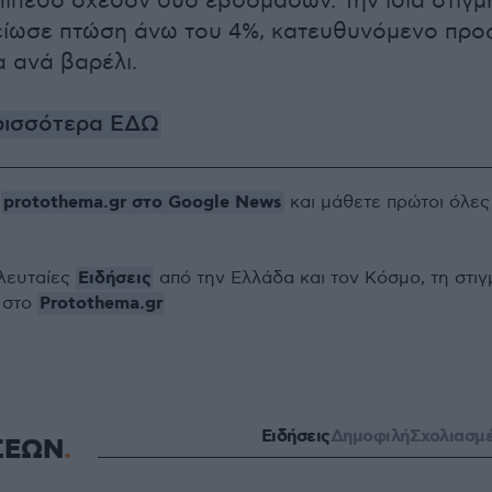
ίπεδο σχεδόν δύο εβδομάδων. Την ίδια στιγμ
είωσε πτώση άνω του 4%, κατευθυνόμενο προ
α ανά βαρέλι.
ρισσότερα ΕΔΩ
protothema.gr στο Google News
ο
και μάθετε πρώτοι όλες
Ειδήσεις
ελευταίες
από την Ελλάδα και τον Κόσμο, τη στιγ
Protothema.gr
 στο
Ειδήσεις
Δημοφιλή
Σχολιασμ
ΣΕΩΝ