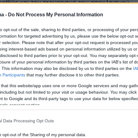
καθώς και τον τερματισμό του αποκλεισμού
μικής Δημοκρατίας του Ιράν, με την
ma -
Do Not Process My Personal Information
γία του περάσματος να προγραμματίζεται για
ή, όταν θα υπογραφεί η συμφωνία.
to opt-out of the sale, sharing to third parties, or processing of your per
formation for targeted advertising by us, please use the below opt-out s
r selection. Please note that after your opt-out request is processed y
μπ χαιρέτισε την εξέλιξη με το σύνθημα
eing interest-based ads based on personal information utilized by us or
τρέλαιο να ρέει», οι αναλυτές και οι traders
disclosed to third parties prior to your opt-out. You may separately opt-
 πιο συγκρατημένοι, επισημαίνοντας ότι δεν
losure of your personal information by third parties on the IAB’s list of
. This information may also be disclosed by us to third parties on the
IA
δημοσιοποιηθεί οι λεπτομέρειες της συμφωνία
Participants
that may further disclose it to other third parties.
ακή βιομηχανία θα χρειαστεί χρόνο για να
 that this website/app uses one or more Google services and may gath
ι πλήρως τις διελεύσεις και ότι η αποκατάστα
including but not limited to your visit or usage behaviour. You may click 
ς στα πετρελαϊκά κοιτάσματα δεν θα γίνει
 to Google and its third-party tags to use your data for below specifi
ogle consent section.
l Data Processing Opt Outs
ρισσότερα ΕΔΩ
o opt-out of the Sharing of my personal data.