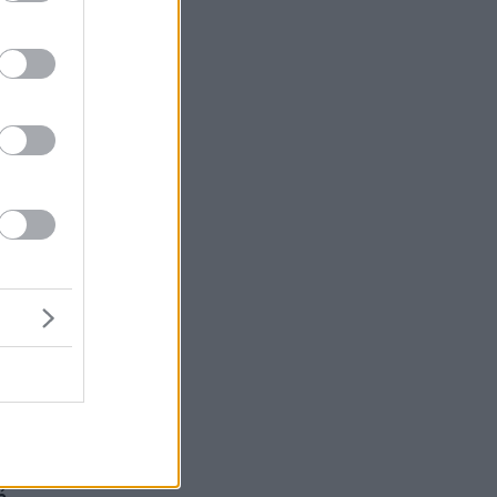
 ο
ν
ο
ι
 Η
υ.
ο.