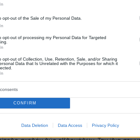
τοχές και ομόλογα – Σε ιστορικό υψηλό
In
o opt-out of the Sale of my Personal Data.
μετά τη συμφωνία μεταξύ Ηνωμένων Πολιτειώ
In
 την επαναλειτουργία των Στενών του Ορμούζ, 
to opt-out of processing my Personal Data for Targeted
ing.
γορές κατέγραψαν ισχυρή άνοδο τη Δευτέρα.
In
 μείωσε τους φόβους για διαταραχές στον
o opt-out of Collection, Use, Retention, Sale, and/or Sharing
φοδιασμό που είχαν προκαλέσει έντονη
ersonal Data that Is Unrelated with the Purposes for which it
lected.
τις διεθνείς αγορές από τα τέλη Φεβρουαρίο
In
ν ασιατικών μετοχών ενισχύθηκε περισσότερο
consents
υρεία άνοδο σε όλη την περιοχή, ενώ ο
CONFIRM
kei 225 κινήθηκε προς ιστορικό υψηλό κλείσιμ
 μελλοντικής εκπλήρωσης του S&P 500
νοδο 1,1%, το δολάριο υποχώρησε έναντι των
Data Deletion
Data Access
Privacy Policy
ομισμάτων και το Bitcoin έφτασε στο