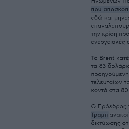
Ηνωμένων Πολ
που αποσκοπε
εδώ και μήνε
επαναλειτουρ
την κρίση πρ
ενεργειακές 
Το Brent κα
τα 83 δολάρια
προηγούμενη
τελευταίων τ
κοντά στα 80
Ο Πρόεδρος 
Τραμπ
ανακοί
δικτύωσης ότ