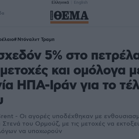
Ελληνικά
English
δα
ρέλαιο
Ντόναλντ Τραμπ
σχεδόν 5% στο πετρέλα
 μετοχές και ομόλογα μ
α ΗΠΑ-Ιράν για το τέλ
υ
Brent - Οι αγορές υποδέχθηκαν με ενθουσιασ
 Στενά του Ορμούζ, με τις μετοχές να εκτοξεύ
λόγων να υποχωρούν