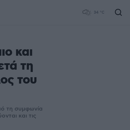
34
°C
ιο και
ετά τη
ος του
μό τη συμφωνία
ονται και τις