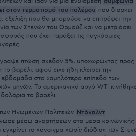
ιτειών και Ιράν για μια ενδιάμεση
συμφωνία
ί στον τερματισμό του πολέμου
που διαρκεί
ς, εξέλιξη που θα μπορούσε να επιτρέψει την
γία των Στενών του Ορμούζ και να μετριάσει
οσφοράς που έχει ταράξει τις παγκόσμιες
αγορές.
τέγραψε πτώση σχεδόν 5%, υποχωρώντας προς
 το βαρέλι, αφού είχε ήδη κλείσει την
 εβδομάδα στο χαμηλότερο επίπεδο των
ριών μηνών. Το αμερικανικό αργό WTI κινήθηκ
 δολάρια το βαρέλι.
των Ηνωμένων Πολιτειών
Ντόναλντ
νωσε μέσω αναρτήσεων στα μέσα κοινωνικής
ι εγκρίνει το «άνοιγμα χωρίς διόδια» των Στεν