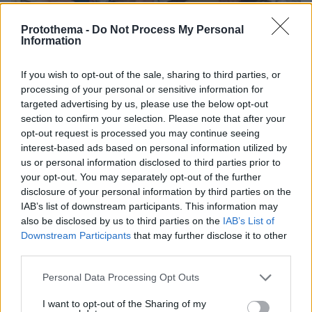
Protothema -
Do Not Process My Personal
Information
07.08.2026, 15:59
If you wish to opt-out of the sale, sharing to third parties, or
Είδος υπό εξαφάνιση οι υπερπολύτεκνοι στην
processing of your personal or sensitive information for
Ελλάδα που γερνάει: Τα... δύο ταψιά μεσημεριανό,
targeted advertising by us, please use the below opt-out
τα επιδόματα, η καθημερινότητά τους
section to confirm your selection. Please note that after your
opt-out request is processed you may continue seeing
interest-based ads based on personal information utilized by
Βάλθηκε να τρελάνει κόσμο ο Καντέρ:
us or personal information disclosed to third parties prior to
Ο Τούρκος πρώην σέντερ του NBA
your opt-out. You may separately opt-out of the further
δηλώνει ότι πληροί τα κριτήρια...
disclosure of your personal information by third parties on the
συμπερίληψης και δηλώνει υποψήφιος
IAB’s list of downstream participants. This information may
να παίξει στο WNBA
also be disclosed by us to third parties on the
IAB’s List of
Downstream Participants
that may further disclose it to other
27
07.08.2026, 23:30
third parties.
Please note that this website/app uses one or more Google
Personal Data Processing Opt Outs
Άλλος για data center; Επενδύσεις
services and may gather and store information including but
€50 δισ. την ερχόμενη δεκαετία
not limited to your visit or usage behaviour. You may click to
I want to opt-out of the Sharing of my