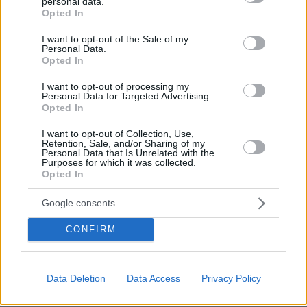
personal data.
grant or deny consent to Google and its third-party tags to
327
07.08.2026, 20:16
Opted In
use your data for below specified purposes in below Google
consent section.
I want to opt-out of the Sale of my
Personal Data.
Opted In
I want to opt-out of processing my
Νέες καταγγελίες στην Ελπίδα για τη
Personal Data for Targeted Advertising.
Δημοκρατία: Γρατσία, Γαλανός,
Opted In
Καρυστιανού και αυλικοί το
μετέτρεψαν σε φοβικό αρχηγικό
I want to opt-out of Collection, Use,
κόμμα
Retention, Sale, and/or Sharing of my
Personal Data that Is Unrelated with the
Purposes for which it was collected.
102
07.08.2026, 19:33
Opted In
Google consents
Η Λίλα Μπακλέση έφερε στον κόσμο
το πρώτο της παιδί, δείτε την
CONFIRM
ανάρτηση του συντρόφου της περί...
λαού και εξουσίας
35
07.08.2026, 22:23
Data Deletion
Data Access
Privacy Policy