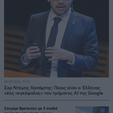
05.08.2026, 21:43
Σερ Ντέμης Χασάμπης: Ποιος είναι ο Έλληνας
νέος «εγκέφαλος» του τμήματος AI της Google
Ζευγάρι Βρετανών με 3 παιδιά