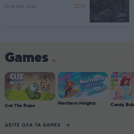
56
05.08.2026, 10:50
Games
Northern Heights
Candy Bub
Cut The Rope
ΔΕΙΤΕ ΟΛΑ ΤΑ GAMES