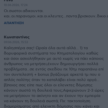
Ρενα
10.06.2026, 17:24
Οι.σωστοι.αδικουνται.
και..οι.παρανομοι..και.οι.κλευτες...παντα.βρισκουν..δικιο
ΑΠΑΝΤΗΣΗ
Κωνσταντίνος
09.06.2026, 15:53
Καλησπέρα σας! Ωραία όλα αυτά αλλά... 1) τα
δορυφορικά συστήματα του Κτηματολογίου καθώς
και όσοι ασχολήθηκαν με αυτό χωρίς να πάει κάποιος
άνθρωπος να μετρήσει,έχουν δημιουργήσει πολλά
προβλήματα...σε εντός σχεδίου πχ 10τμ παραπάνω επί
τον συντελεστή + bonus βγάζουμε αρκετά τμ που ο
απλός πολίτης όταν το καταλάβει είναι πολύ αργά...
β)ποιος σας είπε πως όλοι οι ελενκτες δόμησης
κάνουν σωστά τη δουλειά τους;Αφιερώνουν 2-3 ώρες
να μετρήσουν το ακίνητο και αν έχουν την εμπειρία
να κάνουν τη δουλειά σωστά; Πχ: τακτοποίηση
διαμερίσματος από ελενκτη δόμησης που κάνει και