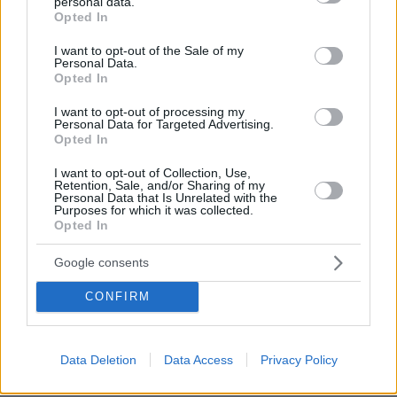
personal data.
grant or deny consent to Google and its third-party tags to
Μίσιγκαν: Λέει μαλ@@@ες, μισεί τους Εβραίους
Opted In
use your data for below specified purposes in below Google
consent section.
πριν 19 λεπτά
I want to opt-out of the Sale of my
Εύα Οικονόμου - Βαμβακά: Παραμύθια επί σκηνής
Personal Data.
Opted In
πριν 21 λεπτά
Hugo Toro: «Η ζωγραφική είναι σαν να στέκεσαι γυμνός
I want to opt-out of processing my
Personal Data for Targeted Advertising.
μπροστά στον θεατή»
Opted In
πριν 21 λεπτά
Altius dream home, μία από τις ωραιότερες βίλες της
I want to opt-out of Collection, Use,
Retention, Sale, and/or Sharing of my
Λευκάδας
Personal Data that Is Unrelated with the
Purposes for which it was collected.
πριν 37 λεπτά
Opted In
Γιατί έβαλαν στο μάτι τα κοράλλια της Μεσογείου: Το
μπλόκο στη Σκόπελο, τα κοσμήματα εκατομμυρίων και η
Google consents
καταστροφή του «κόκκινου χρυσού»
CONFIRM
πριν 39 λεπτά
Πώς μπήκε η γαλλική σφραγίδα στο καλώδιο Ελλάδας-
Κύπρου: Η γεωπολιτική σημασία της εμπλοκής της
Meridiam
Data Deletion
Data Access
Privacy Policy