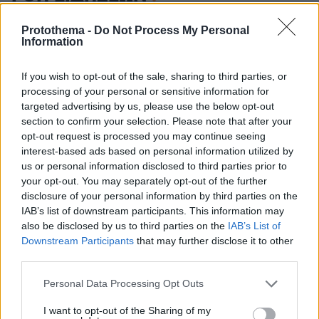
Ειδήσεις
Δημοφιλή
Σχολιασμένα
Protothema -
Do Not Process My Personal
Information
πριν 6 λεπτά
Χιροσίμα 6 Αυγούστου 1945: Όταν το «Μικρό Αγόρι»
If you wish to opt-out of the sale, sharing to third parties, or
σκότωσε 80.000 ανθρώπους
processing of your personal or sensitive information for
targeted advertising by us, please use the below opt-out
πριν 10 λεπτά
Συνεδριάζει υπό τον Μητσοτάκη η Κυβερνητική
section to confirm your selection. Please note that after your
Επιτροπή Βιομηχανίας, στο τραπέζι η επόμενη φάση της
opt-out request is processed you may continue seeing
παραγωγικής στρατηγικής
interest-based ads based on personal information utilized by
us or personal information disclosed to third parties prior to
πριν 12 λεπτά
your opt-out. You may separately opt-out of the further
4 μύθοι για τη συμπεριφορά του σκύλου που θα σας
disclosure of your personal information by third parties on the
εκπλήξουν
IAB’s list of downstream participants. This information may
πριν 16 λεπτά
also be disclosed by us to third parties on the
IAB’s List of
Το Ιράν πετά το μπαλάκι στις ΗΠΑ για το Ορμούζ: Το
Downstream Participants
that may further disclose it to other
άνοιγμα θα εξαρτηθεί από εκείνους, λέει η Τεχεράνη
third parties.
μετά τη συμφωνία με το Ομάν
Please note that this website/app uses one or more Google
Personal Data Processing Opt Outs
πριν 19 λεπτά
services and may gather and store information including but
O Τραμπ ξεκίνησε τις επιθέσεις κατά του Αμπντούλ Ελ
not limited to your visit or usage behaviour. You may click to
I want to opt-out of the Sharing of my
Σαγέντ που κέρδισε το χρίσμα των Δημοκρατικών στο