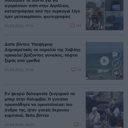
πούλησαν τα πάντα για να
αγοράσουν σπίτι στην Αιγιάλεια,
καταστράφηκε από την πυρκαγιά λίγο
πριν μετακομίσουν, φωτογραφίες
143
05.08.2026, 19:53
Δείτε βίντεο: Υποψήφιος
Δημοκρατικός σε παραλία της Χαβάης
προκαλεί βρίζοντας γυναίκες, πέφτει
ξερός από γροθιά
56
05.08.2026, 21:28
Loaded
:
100.00%
Εν ψυχρώ δολοφονία ζευγαριού σε
μπαρ στην Κολομβία: Η γυναίκα
προσπάθησε να προστατεύσει τον
άνδρα της, ήταν γονείς 6χρονου
κοριτσιού, δείτε βίντεο
1
06.08.2026, 06:25