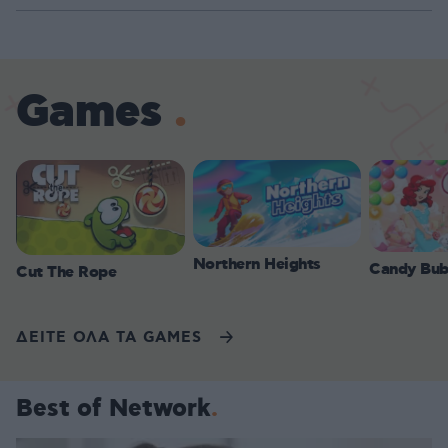
Games
Northern Heights
Candy Bub
Cut The Rope
ΔΕΙΤΕ ΟΛΑ ΤΑ GAMES
Best of Network