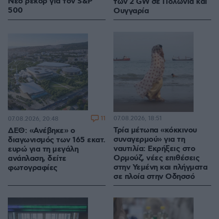
Νέο ρεκόρ για τον S&P
των 2 GW σε Πολωνία και
500
Ουγγαρία
11
07.08.2026, 18:51
07.08.2026, 20:48
Τρία μέτωπα «κόκκινου
ΔΕΘ: «Ανέβηκε» ο
συναγερμού» για τη
διαγωνισμός των 165 εκατ.
ναυτιλία: Εκρήξεις στο
ευρώ για τη μεγάλη
Ορμούζ, νέες επιθέσεις
ανάπλαση, δείτε
στην Υεμένη και πλήγματα
φωτογραφίες
σε πλοία στην Οδησσό