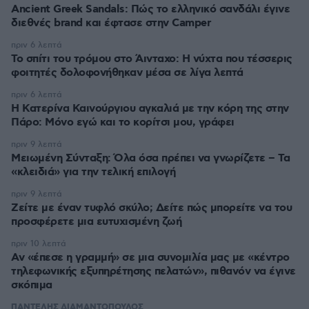
Ancient Greek Sandals: Πώς το ελληνικό σανδάλι έγινε
διεθνές brand και έφτασε στην Camper
πριν 6 λεπτά
Το σπίτι του τρόμου στο Άινταχο: Η νύχτα που τέσσερις
φοιτητές δολοφονήθηκαν μέσα σε λίγα λεπτά
πριν 6 λεπτά
Η Κατερίνα Καινούργιου αγκαλιά με την κόρη της στην
Πάρο: Μόνο εγώ και το κορίτσι μου, γράφει
πριν 9 λεπτά
Μειωμένη Σύνταξη: Όλα όσα πρέπει να γνωρίζετε – Τα
«κλειδιά» για την τελική επιλογή
πριν 9 λεπτά
Ζείτε με έναν τυφλό σκύλο; Δείτε πώς μπορείτε να του
προσφέρετε μια ευτυχισμένη ζωή
πριν 10 λεπτά
Αν «έπεσε η γραμμή» σε μια συνομιλία μας με «κέντρο
τηλεφωνικής εξυπηρέτησης πελατών», πιθανόν να έγινε
σκόπιμα
ΠΑΝΤΕΛΗΣ ΔΙΑΜΑΝΤΟΠΟΥΛΟΣ