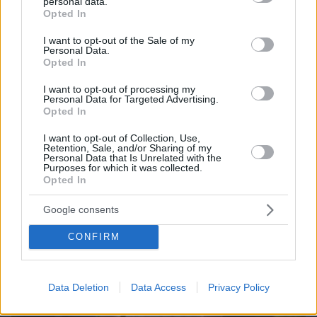
personal data.
grant or deny consent to Google and its third-party tags to
Opted In
use your data for below specified purposes in below Google
consent section.
I want to opt-out of the Sale of my
09.08.2026, 07:29
Personal Data.
Το νέο... καλοκαιρινό κόλπο που κάνουν οι
Opted In
κλέφτες αυτοκινήτων στην Ελλάδα
I want to opt-out of processing my
Personal Data for Targeted Advertising.
Opted In
I want to opt-out of Collection, Use,
Retention, Sale, and/or Sharing of my
Personal Data that Is Unrelated with the
Purposes for which it was collected.
Opted In
Google consents
CONFIRM
Data Deletion
Data Access
Privacy Policy