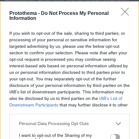
Ανεύρυσμα: Απλό τεστ του αντίχειρα προμηνύει
τον αυξημένο κίνδυνο – Γίνεται σε 1 λεπτό
Protothema -
Do Not Process My Personal
Information
If you wish to opt-out of the sale, sharing to third parties, or
processing of your personal or sensitive information for
targeted advertising by us, please use the below opt-out
section to confirm your selection. Please note that after your
opt-out request is processed you may continue seeing
interest-based ads based on personal information utilized by
us or personal information disclosed to third parties prior to
your opt-out. You may separately opt-out of the further
disclosure of your personal information by third parties on the
IAB’s list of downstream participants. This information may
also be disclosed by us to third parties on the
IAB’s List of
Downstream Participants
that may further disclose it to other
third parties.
Please note that this website/app uses one or more Google
Personal Data Processing Opt Outs
services and may gather and store information including but
not limited to your visit or usage behaviour. You may click to
I want to opt-out of the Sharing of my